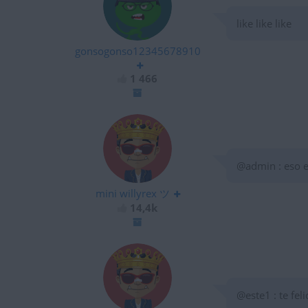
like like like
gonsogonso12345678910
1 466
@admin : eso 
mini willyrex ツ
14,4k
@este1 : te feli