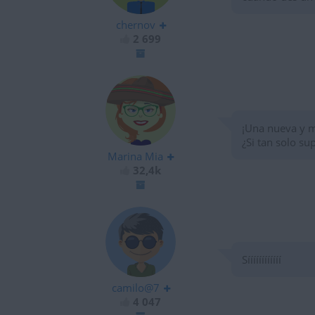
chernov
2 699
¡Una nueva y m
¿Si tan solo su
Marina Mia
32,4k
Síííííííííííí
camilo@7
4 047