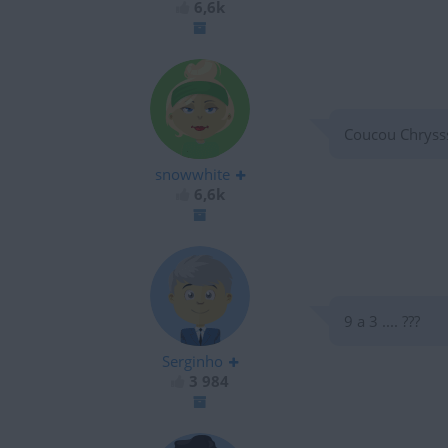
6,6k
Coucou Chrysss
snowwhite
6,6k
9 a 3 .... ???
Serginho
3 984