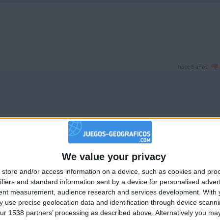
hace 8 años
We value your privacy
hace 8 años
🇺🇸 We noticed you’re visiting from
store and/or access information on a device, such as cookies and pro
an English-speaking country
ifiers and standard information sent by a device for personalised adver
Join our American version now and be among
tent measurement, audience research and services development.
With 
 use precise geolocation data and identification through device scanni
the firsts to submit your score on our
ur 1538 partners’ processing as described above. Alternatively you may 
leaderboards!