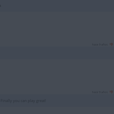
a
hace 9 años
hace 9 años
 Finally you can play great!