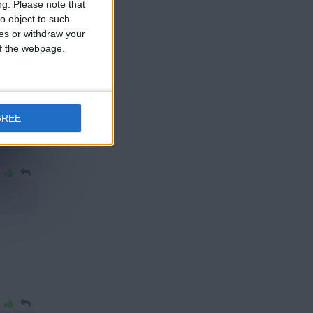
ng.
Please note that
o object to such
ces or withdraw your
 of the webpage.
GREE