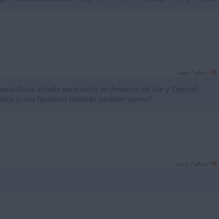
hace 7 años
aravillosa década para todos en América del Sur y Central!
piera si mis favoritos también podrían verme?
hace 7 años