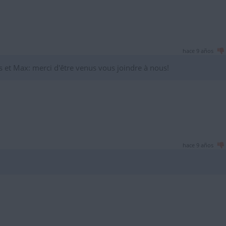
hace 9 años
 et Max: merci d'être venus vous joindre à nous!
hace 9 años