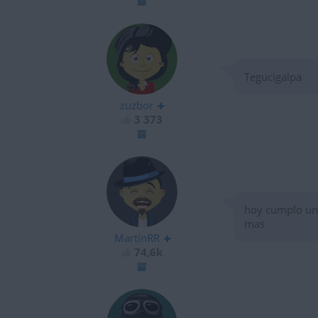
Tegucigalpa
zuzbor
3 373
hoy cumplo un
mas
MartínRR
74,6k