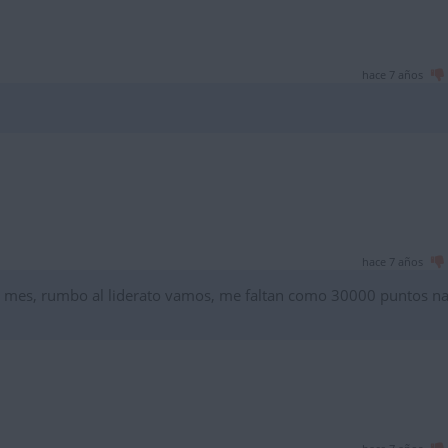
hace 7 años
hace 7 años
 mes, rumbo al liderato vamos, me faltan como 30000 puntos n