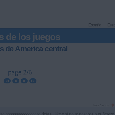
España
Eur
s de los juegos
s de America central
page 2/6
hace 6 años
golaaaaaaaaaaaaaaazo deja tu like o si no te pegare un puñetazo