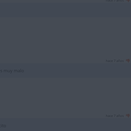
hace 7 años
hace 7 años
es muy malo
hace 7 años
cito