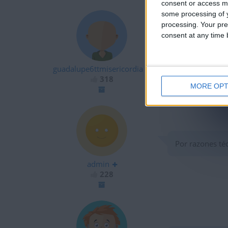
consent or access m
some processing of y
processing. Your pre
consent at any time b
hello
guadalupe6ttmisericordia
318
MORE OPT
Por razones téc
admin
228