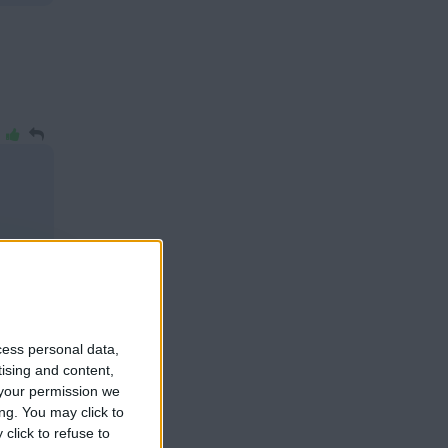
cess personal data,
tising and content,
your permission we
ng. You may click to
click to refuse to