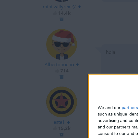
mini willyrex ツ
14,4k
hola
Albertobueno
714
We and our
partners
105k !!!
such as unique ident
advertising and con
este1
and our partners may
15,2k
consent to our and o