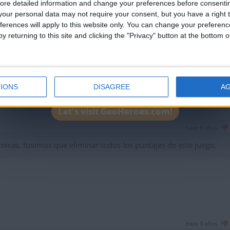
ore detailed information and change your preferences before consenti
our personal data may not require your consent, but you have a right t
ferences will apply to this website only. You can change your preferen
hace 8 años
y returning to this site and clicking the "Privacy" button at the bottom
IONS
DISAGREE
A
Let's visit GeoHeroes.com!
hace 8 años
nicas, tuvimos que eliminar todos los puntajes de este juego.
hace 9 años