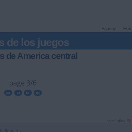
España
Eur
s de los juegos
s de America central
page 3/6
hace 9 años
challengers