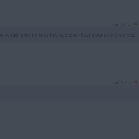
hace 10 años
se ve fácil pero no lo es,hay que tener buena puntería y rapidez.
hace 10 años