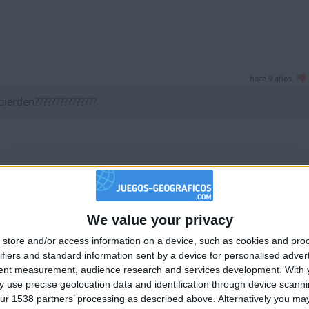
hace 9 años
pierden???????????????
hace 10 años
We value your privacy
🇺🇸 We noticed you’re visiting from
 que me ha costado bastante esfuerzo llegar al primer puesto ( po
store and/or access information on a device, such as cookies and pro
an English-speaking country
 que mañana otros también llegaran, suerte a todos.
ifiers and standard information sent by a device for personalised adver
Join our American version now and be among
tent measurement, audience research and services development.
With 
 use precise geolocation data and identification through device scanni
the firsts to submit your score on our
ur 1538 partners’ processing as described above. Alternatively you may 
leaderboards!