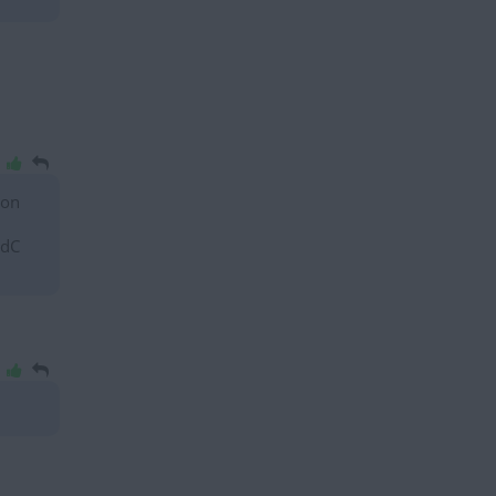
 on
ndC