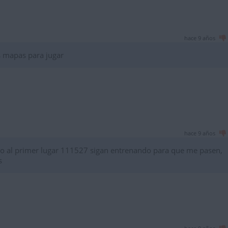
hace 9 años
s mapas para jugar
hace 9 años
o al primer lugar 111527 sigan entrenando para que me pasen,
s