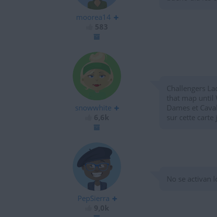
moorea14
583
Challengers La
that map until
snowwhite
Dames et Caval
6,6k
sur cette cart
No se activan 
PepSierra
9,0k