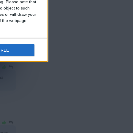
ng.
Please note that
o object to such
ces or withdraw your
 of the webpage.
o
GREE
na
emos