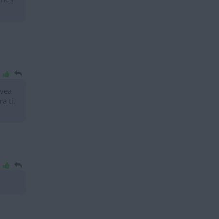
 vea
a tí.