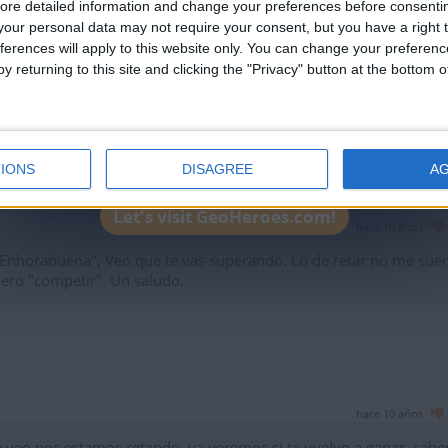
ore detailed information and change your preferences before consenti
our personal data may not require your consent, but you have a right t
hace 10 años
ferences will apply to this website only. You can change your preferen
y returning to this site and clicking the "Privacy" button at the bottom
i te alcanzo pero fue imposible superarte por muchas veces que l
remos!!! seguimos compitiendo, saludos desde Austria
IONS
DISAGREE
A
Let's visit GeoHeroes.com!
hace 10 años
"Enhorabuena", Veo que te vas superando. Lo de retar no me sue
iero "competir". Un saludo.
hace 10 años
e veo nos estamos retando, ya veremos si te vuelvo a ganar, sab