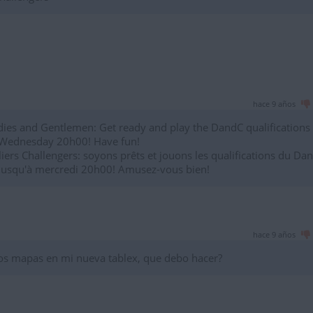
hace 9 años
dies and Gentlemen: Get ready and play the DandC qualifications
 Wednesday 20h00! Have fun!
iers Challengers: soyons prêts et jouons les qualifications du Da
e jusqu'à mercredi 20h00! Amusez-vous bien!
hace 9 años
los mapas en mi nueva tablex, que debo hacer?