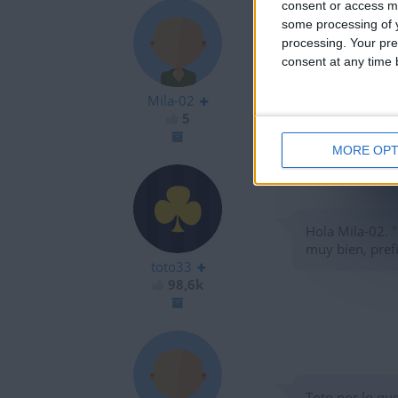
consent or access m
some processing of y
processing. Your pre
consent at any time b
Hola Toto, cac
intente, ya ve
Mila-02
5
MORE OPT
Hola Mila-02. 
muy bien, pref
toto33
98,6k
Toto por lo qu