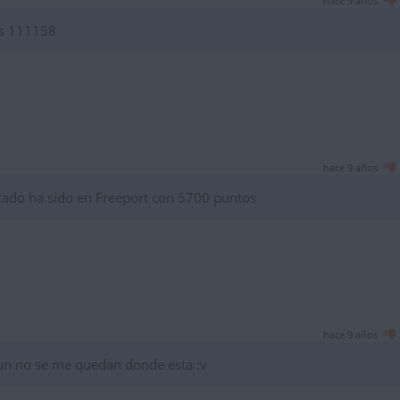
hace 9 años
os 111158
hace 9 años
tado ha sido en Freeport con 5700 puntos
hace 9 años
aun no se me quedan donde esta :v