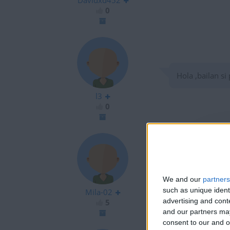
Davidxd452
0
Hola ,bailan si 
l3
0
Quiero decirles
We and our
partners
día de hoy) se
such as unique ident
Mila-02
advertising and con
5
and our partners may
consent to our and o