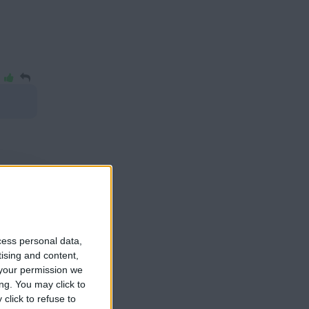
r el
cess personal data,
tising and content,
your permission we
ng. You may click to
click to refuse to