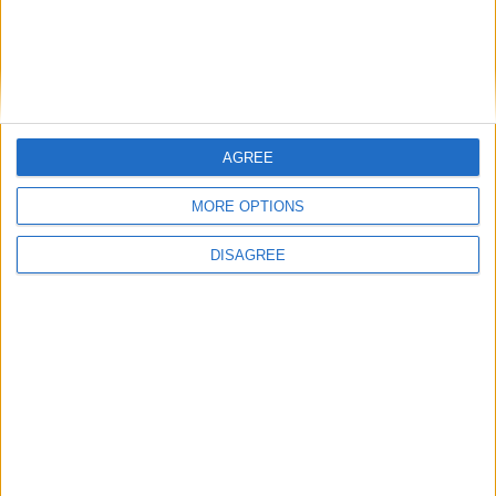
hace 11 años
zayufo
¿Os gusta Pikmin?
20
hace 11 años
AGREE
zayufo
Let's visit GeoHeroes.com!
¿Alguien tiene la WII U?
20
MORE OPTIONS
DISAGREE
hace 11 años
patriciasuarezare
Es muy guay
0
hace 11 años
catounette
trop tyard les amis ! mais je vais
55
essayer de vous supporter !