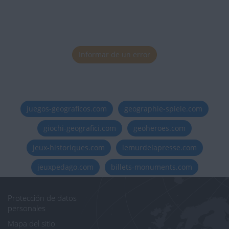
Informar de un error
juegos-geograficos.com
geographie-spiele.com
giochi-geografici.com
geoheroes.com
jeux-historiques.com
lemurdelapresse.com
jeuxpedago.com
billets-monuments.com
Protección de datos
personales
Mapa del sitio