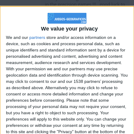
in the precision games !!!...good luck to
you and the others
Challengers !!!!!
We value your privacy
We and our
partners
store and/or access information on a
hace 10 años
device, such as cookies and process personal data, such as
Bluesteel
unique identifiers and standard information sent by a device for
Good playing against you Panda, but
44,3k
personalised advertising and content, advertising and content
you should beat me on this one, as it's
measurement, audience research and services development.
easy to learn but you have to be fast to
With your permission we and our partners may use precise
do well and I'm not fast...
geolocation data and identification through device scanning. You
may click to consent to our and our 1538 partners’ processing
as described above. Alternatively you may click to refuse to
consent or access more detailed information and change your
hace 10 años
preferences before consenting.
Please note that some
WANDER
HOLA SOY WORS Y WANDER QUIERO
processing of your personal data may not require your consent,
0
QUE JUEGUEN MAS PARA QUE HAGA
but you have a right to object to such processing. Your
MAS COMPETENCIA, YA QUE ESTOY
preferences will apply to this website only. You can change your
EN PRIMER Y SEGUNDO LUGAR
preferences or withdraw your consent at any time by returning
to this site and clicking the "Privacy" button at the bottom of the