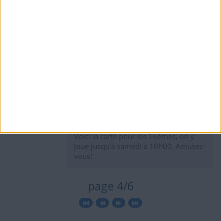
hace 11 años
marsalemvp
Hola Challengers, y buena suerte
20
hace 11 años
snowwhite
@Challengers: this is the map for the
6,6k
16/finals to play until Saturday at
10h00 (GMT+1) Enjoy!
Voici la carte pour les 16èmes, on y
joue jusqu'à samedi à 10h00. Amusez-
vous!
page 4/6