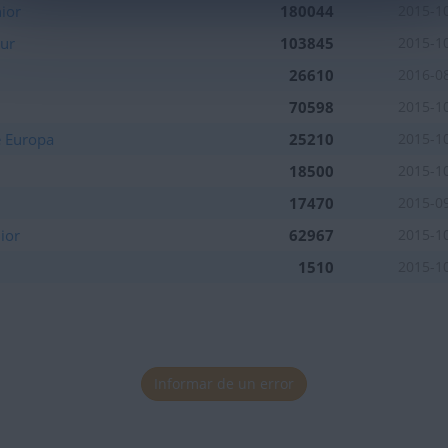
ior
180044
2015-1
Sur
103845
2015-1
26610
2016-0
70598
2015-1
e Europa
25210
2015-1
18500
2015-1
17470
2015-0
ior
62967
2015-1
1510
2015-1
Informar de un error