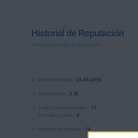
Historial de Reputación
Información sobre la réputación
Miembro desde: :
23-09-2015
Comentarios :
2
Juegos llevados a cabo :
12
Partidas jugadas :
0
Número de estrellas :
14