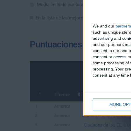
Media en % de puntuación max. :
55.93%
En la lista de las mejores partidas :
0
We and our
partners
such as unique ident
advertising and con
Puntuaciones
and our partners may
consent to our and o
consent or access m
some processing of y
processing. Your pre
consent at any time b
Thème
MORE OPT
Países de America centr
1
America
Estados de los EE. UU
2
America
Ciudades de los EE. UU
3
America