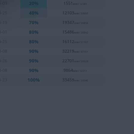
20%
0-03
1551
eme / 12281
40%
0-25
12103
eme / 33997
70%
8-19
19347
eme / 29856
80%
0-01
15486
eme / 20942
80%
0-25
16112
eme / 21107
90%
0-08
32219
eme / 37751
90%
9-26
22701
eme / 26023
90%
0-08
9864
eme / 12211
100%
0-23
33459
eme / 33545