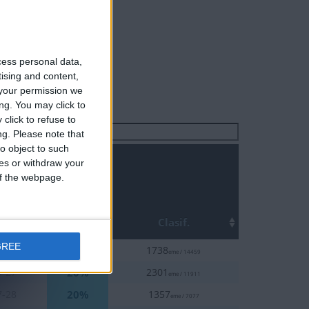
cess personal data,
tising and content,
your permission we
ng. You may click to
click to refuse to
Buscar:
ng.
Please note that
o object to such
ces or withdraw your
 of the webpage.
Top
ha
Clasif.
GREE
20%
0-03
1738
eme / 14459
20%
9-27
2301
eme / 11911
20%
7-28
1357
eme / 7077