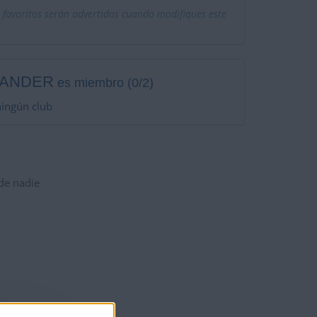
 favoritos serán advertidos cuando modifiques este
ANDER
es miembro (0/2)
ningún club
 de nadie