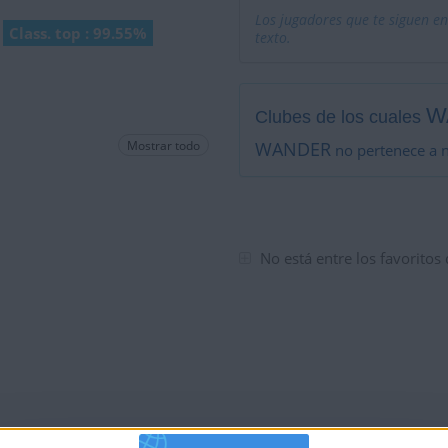
Los jugadores que te siguen en
Class. top : 99.55%
texto.
W
Clubes de los cuales
Mostrar todo
WANDER
no pertenece a 
No está entre los favoritos