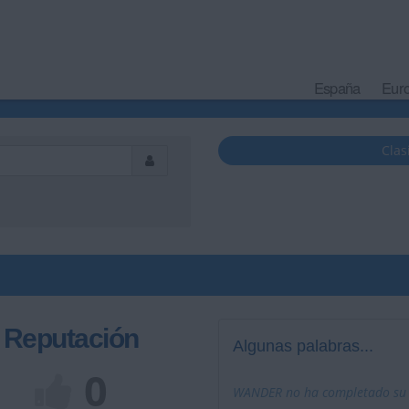
España
Eur
Clas
Reputación
Algunas palabras...
0
WANDER no ha completado su p