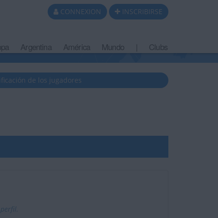
CONNEXION
INSCRIBIRSE
opa
Argentina
América
Mundo
|
Clubs
ificación de los jugadores
erfil.