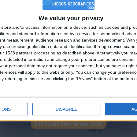
We value your privacy
🇺🇸 We noticed you’re visiting from
store and/or access information on a device, such as cookies and pro
an English-speaking country
ifiers and standard information sent by a device for personalised adver
Join our American version now and be among
tent measurement, audience research and services development.
With 
 use precise geolocation data and identification through device scanni
the firsts to submit your score on our
ur 1538 partners’ processing as described above. Alternatively you may 
leaderboards!
ore detailed information and change your preferences before consenti
our personal data may not require your consent, but you have a right t
ferences will apply to this website only. You can change your preferen
4
1
y returning to this site and clicking the "Privacy" button at the bottom
Mejor
Nombre
Fec
resultados
IONS
DISAGREE
A
al
140559
2015-1
155547
2015-0
Let's visit GeoHeroes.com!
96024
2016-0