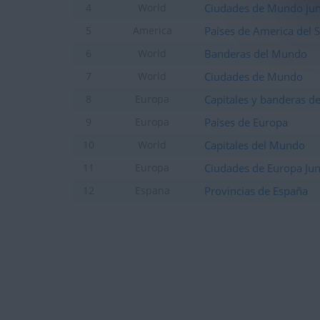
Ciudades de Mundo jun
4
World
Países de America del 
5
America
Banderas del Mundo
6
World
Ciudades de Mundo
7
World
Capitales y banderas d
8
Europa
Países de Europa
9
Europa
Capitales del Mundo
10
World
Ciudades de Europa Jun
11
Europa
Provincias de España
12
Espana