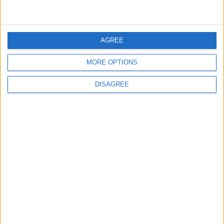
83946
39
America
central
Ciudades de America del
105105
40
America
Sur
AGREE
Ciudades del Oriente
97875
41
Europa
Medio
MORE OPTIONS
Ciudades de Chile
69796
42
America
DISAGREE
Ciudades de Africa
112025
43
World
Informar de un error
juegos-geograficos.com
geographie-spiele.com