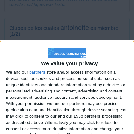
cuando modifiques este texto.
antoinette
Clubes de los cuales
es miembro
(1/2)
Les AV s'hispanisent
We value your privacy
We and our
partners
store and/or access information on a
Miembro desde: :
06-08-2012
device, such as cookies and process personal data, such as
unique identifiers and standard information sent by a device for
Comentarios :
376
personalised advertising and content, advertising and content
measurement, audience research and services development.
Juegos llevados a cabo :
44
With your permission we and our partners may use precise
Partidas jugadas :
632
geolocation data and identification through device scanning. You
may click to consent to our and our 1538 partners’ processing
Número de estrellas :
108
as described above. Alternatively you may click to refuse to
consent or access more detailed information and change your