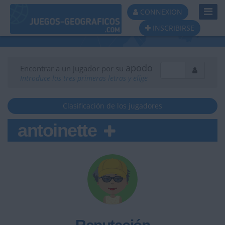
Toggl
CONNEXION
Navig
INSCRIBIRSE
apodo
Encontrar a un jugador por su
Introduce las tres primeras letras y elige
Clasificación de los jugadores
antoinette