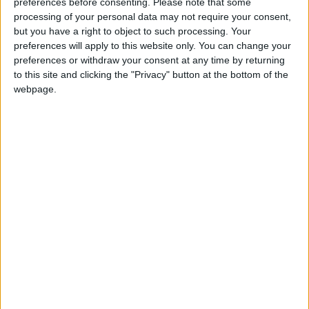
Media en % de puntuación max. :
88.82%
preferences before consenting.
Please note that some
processing of your personal data may not require your consent,
but you have a right to object to such processing. Your
En la lista de las mejores partidas :
0
preferences will apply to this website only. You can change your
Está entre los favoritos de
18
jugadores
preferences or withdraw your consent at any time by returning
to this site and clicking the "Privacy" button at the bottom of the
webpage.
Puntuaciones
Buscar:
7
15
7
Mejor
Thème
Nombre
resultados
Ciudades de Mexico
106138
1
America