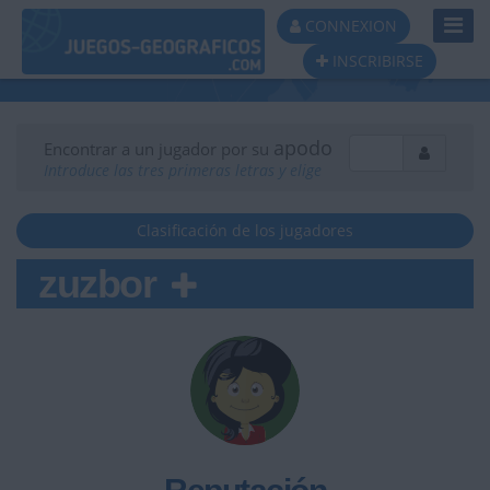
Toggl
CONNEXION
Navig
INSCRIBIRSE
apodo
Encontrar a un jugador por su
Introduce las tres primeras letras y elige
Clasificación de los jugadores
zuzbor