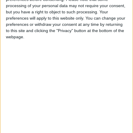
processing of your personal data may not require your consent,
but you have a right to object to such processing. Your
preferences will apply to this website only. You can change your
preferences or withdraw your consent at any time by returning
Puntuaciones
to this site and clicking the "Privacy" button at the bottom of the
webpage.
Buscar:
4
6
12
5
Mejor
Thème
Nombre
resultados
Países de Europa
170938
1
Europa
Provincias de España
232012
2
Espana
Ciudades de los EE. UU
121240
3
America