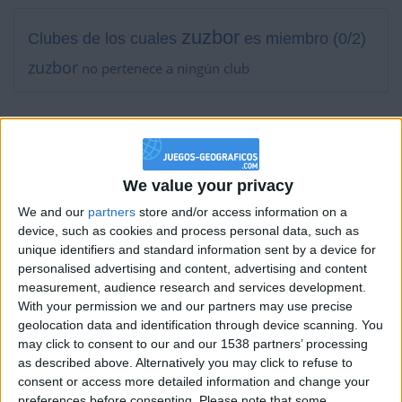
zuzbor
Clubes de los cuales
es miembro (0/2)
zuzbor
no pertenece a ningún club
Miembro desde: :
30-08-2017
We value your privacy
Comentarios :
3
We and our
partners
store and/or access information on a
Juegos llevados a cabo :
43
device, such as cookies and process personal data, such as
Partidas jugadas :
118
unique identifiers and standard information sent by a device for
personalised advertising and content, advertising and content
measurement, audience research and services development.
Número de estrellas :
96
With your permission we and our partners may use precise
geolocation data and identification through device scanning. You
Media en % de puntuación max. :
84.66%
may click to consent to our and our 1538 partners’ processing
as described above. Alternatively you may click to refuse to
En la lista de las mejores partidas :
0
consent or access more detailed information and change your
Está entre los favoritos de
10
jugadores
preferences before consenting.
Please note that some