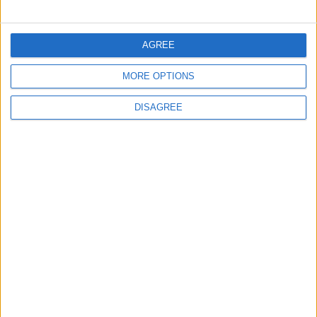
Estados de los EE. UU
16000
41
America
AGREE
Ciudades de Africa
109559
42
World
MORE OPTIONS
Ciudades de Colombia
41667
43
America
DISAGREE
Informar de un error
juegos-geograficos.com
geographie-spiele.com
giochi-geografici.com
geoheroes.com
jeux-historiques.com
lemurdelapresse.com