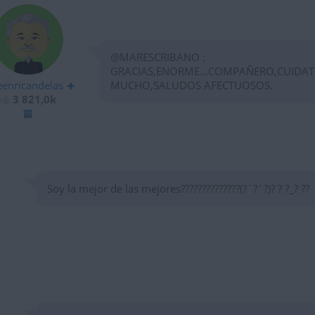
@MARESCRIBANO :
GRACIAS,ENORME...COMPAÑERO,CUIDAT
eenricandelas
MUCHO,SALUDOS AFECTUOSOS.
3 821,0k
Soy la mejor de las mejores??????????????(?´?`?)? ? ?_? ??