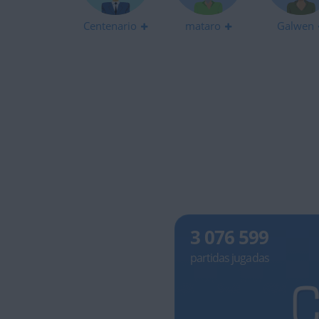
Centenario
mataro
Galwen
3 076 599
partidas jugadas