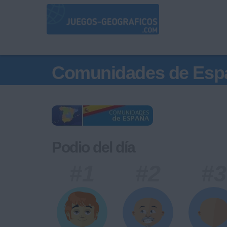
Comunidades de Esp
Podio del día
#1
#2
#3