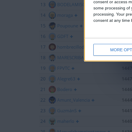
consent or access m
13
BODELAMI50
145
some processing of y
processing. Your pre
14
moraga
145
consent at any time b
15
Poupoune
145
16
GDFT
145
17
hombrecillodepan
144
MORE OPT
18
MARESCRIBANO
144
19
FPVTC
144
20
Alegre63
144
21
Bodero
144
22
Amunt_Valencia
144
23
GuzmánS
144
24
maherlo
144
25
Manuelchampiontanger
143