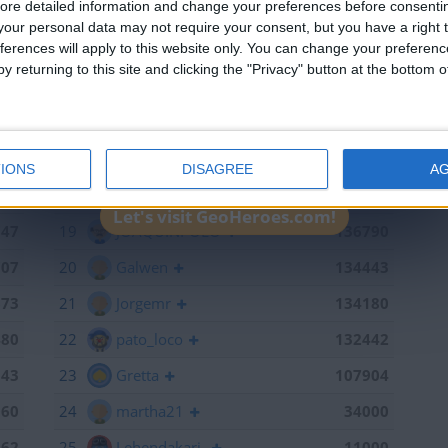
ore detailed information and change your preferences before consenti
715
13
mataro
141055
our personal data may not require your consent, but you have a right t
ferences will apply to this website only. You can change your preferen
598
14
Antares41$
140928
y returning to this site and clicking the "Privacy" button at the bottom
441
15
Gergin
140327
368
16
Loredana
139667
886
17
Baserri
139015
IONS
DISAGREE
A
791
18
teresa urzainki
137308
Let's visit GeoHeroes.com!
747
19
JOAQUINPOLO
136790
707
20
Galwen
134443
673
21
Jorgemr
134180
480
22
pato_loco
132442
143
23
Gretta
107904
060
24
martha21
34000
962
25
Lehendakari-
11000