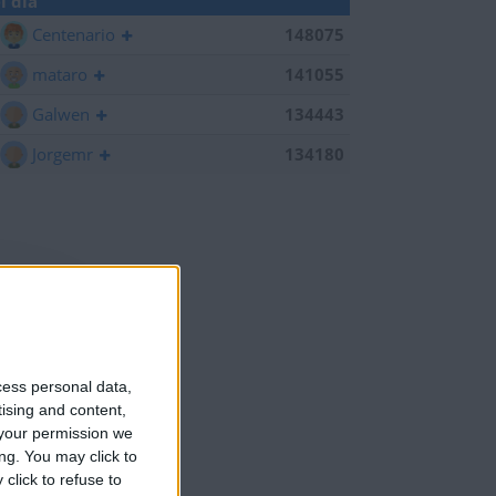
l día
Centenario
148075
mataro
141055
Galwen
134443
Jorgemr
134180
cess personal data,
tising and content,
your permission we
ng. You may click to
click to refuse to