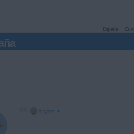
España
Eur
aña
#4
Jorgemr