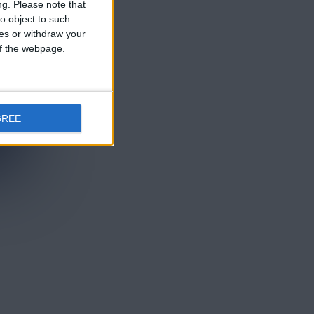
ng.
Please note that
o object to such
ces or withdraw your
 of the webpage.
GREE