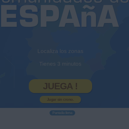
Localiza los zonas
Tienes 3 minutos
JUEGA !
Jugar sin crono.
Pantalla llena