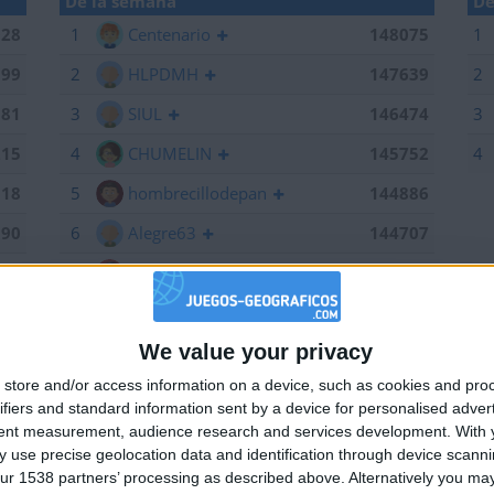
De la semana
De
028
1
Centenario
148075
1
199
2
HLPDMH
147639
2
381
3
SIUL
146474
3
215
4
CHUMELIN
145752
4
518
5
hombrecillodepan
144886
190
6
Alegre63
144707
075
7
Bodero
144673
639
8
maherlo
144060
We value your privacy
184
9
karawankenwolf
143161
🇺🇸 We noticed you’re visiting from
store and/or access information on a device, such as cookies and pro
an English-speaking country
661
10
RUYDIAZ
142126
ifiers and standard information sent by a device for personalised adver
Join our American version now and be among
474
11
albamancha
142124
tent measurement, audience research and services development.
With 
 use precise geolocation data and identification through device scanni
the firsts to submit your score on our
752
12
TNT
142101
ur 1538 partners’ processing as described above. Alternatively you may 
leaderboards!