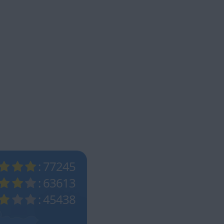
: 77245
: 63613
: 45438