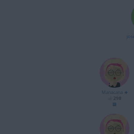
jos
Manacana
298