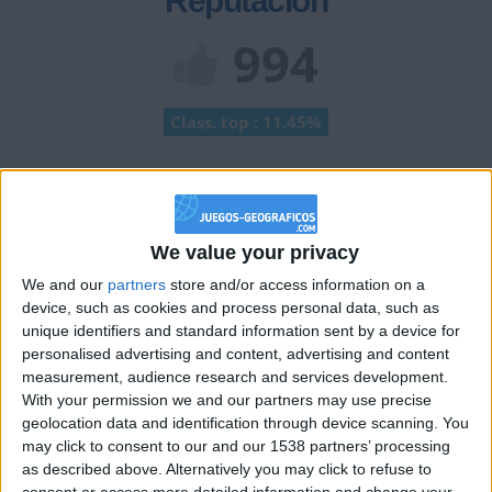
Reputación
994
Class. top : 11.45%
Historial de Reputación
Información sobre la réputación
Mostrar todo
We value your privacy
We and our
partners
store and/or access information on a
Algunas palabras...
device, such as cookies and process personal data, such as
unique identifiers and standard information sent by a device for
personaleatoria:) no ha completado su perfil.
personalised advertising and content, advertising and content
measurement, audience research and services development.
Los jugadores que te siguen en favoritos serán advertidos
With your permission we and our partners may use precise
cuando modifiques este texto.
geolocation data and identification through device scanning. You
may click to consent to our and our 1538 partners’ processing
as described above. Alternatively you may click to refuse to