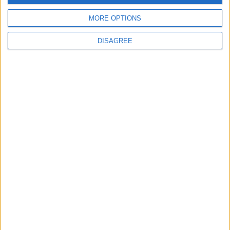
jeuxpedago.com
billets-monuments.com
MORE OPTIONS
DISAGREE
Protección de datos
personales
Mapa del sitio
Contacto
Menciones Legales
Colaboración
Boletín de noticias
¿Deseas recibir información sobre este sitio Web?
ENVIAR
- copyright© juegos-geograficos™ 2026 -