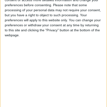
personaleatoria:)
Clubes de los cuales
es
consent or access more detailed information and change your
miembro (0/2)
preferences before consenting.
Please note that some
processing of your personal data may not require your consent,
personaleatoria:)
no pertenece a ningún club
but you have a right to object to such processing. Your
preferences will apply to this website only. You can change your
preferences or withdraw your consent at any time by returning
to this site and clicking the "Privacy" button at the bottom of the
Miembro desde: :
23-11-2024
webpage.
Comentarios :
0
Juegos llevados a cabo :
7
Partidas jugadas :
32
Número de estrellas :
18
🇺🇸 We noticed you’re visiting
Media en % de puntuación max. :
90.40%
from an English-speaking
country
En la lista de las mejores partidas :
0
Join our American version now and be
No está entre los favoritos de nadie
among the firsts to submit your score