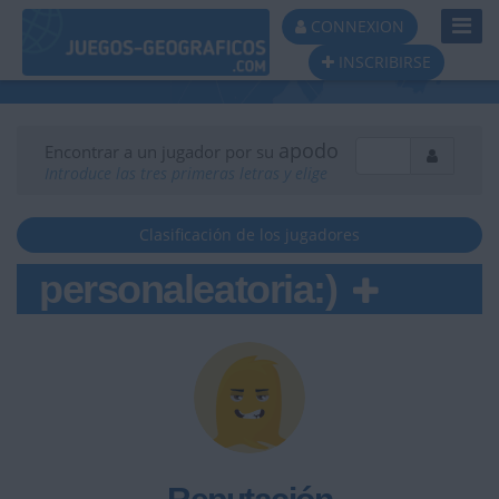
Toggl
CONNEXION
Navig
INSCRIBIRSE
apodo
Encontrar a un jugador por su
Introduce las tres primeras letras y elige
Clasificación de los jugadores
personaleatoria:)