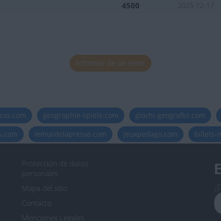
4500
2025-12-17
Informar de un error
icos.com
geographie-spiele.com
giochi-geografici.com
es.com
lemurdelapresse.com
jeuxpedago.com
billets
Protección de datos
B
personales
¿D
Mapa del sitio
Contacto
Menciones Legales