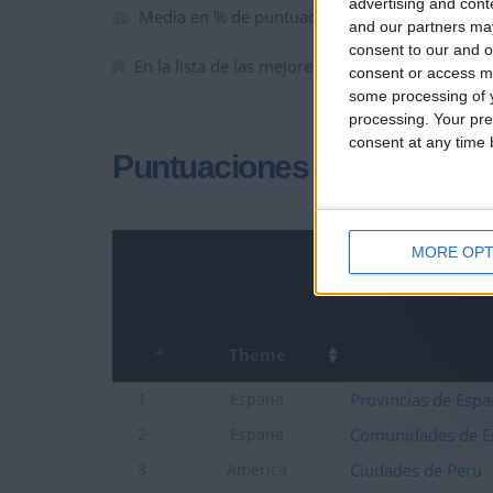
advertising and con
Media en % de puntuación max. :
78.70%
and our partners may
consent to our and o
En la lista de las mejores partidas :
0
consent or access m
some processing of y
processing. Your pre
consent at any time b
Puntuaciones
MORE OPT
Thème
Provincias de Esp
1
Espana
Comunidades de E
2
Espana
Ciudades de Peru
3
America