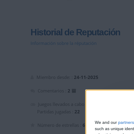
Historial de Reputación
Información sobre la réputación
Miembro desde: :
24-11-2025
Comentarios :
2
Juegos llevados a cabo :
4
Partidas jugadas :
22
We and our
partners
Número de estrellas :
6
such as unique ident