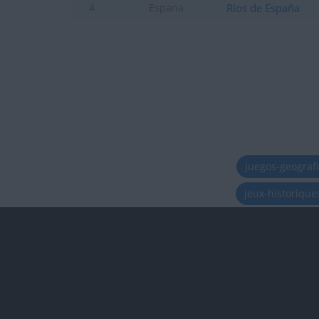
Ríos de España
4
Espana
juegos-geograf
jeux-historiqu