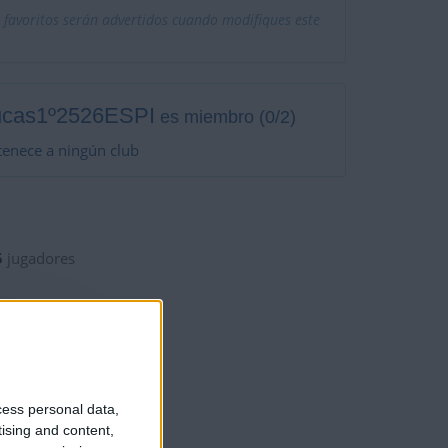
 favoritos serán advertidos cuando modifiques este
ucas1º2526ESPI
es miembro (0/2)
enece a ningún club
5
jugadores
cess personal data,
tising and content,