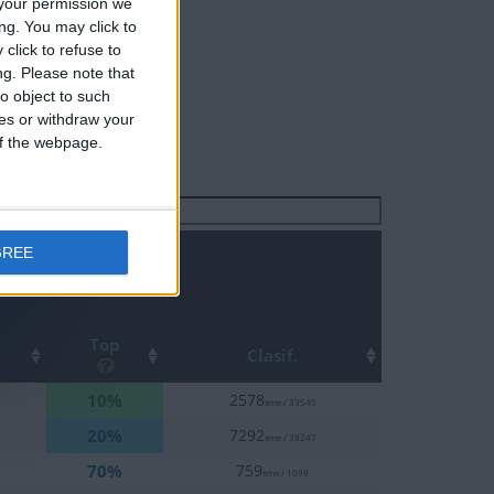
your permission we
ng. You may click to
click to refuse to
ng.
Please note that
o object to such
ces or withdraw your
 of the webpage.
Buscar:
GREE
Top
Clasif.
10%
2578
eme / 33545
20%
7292
eme / 38247
70%
759
eme / 1099