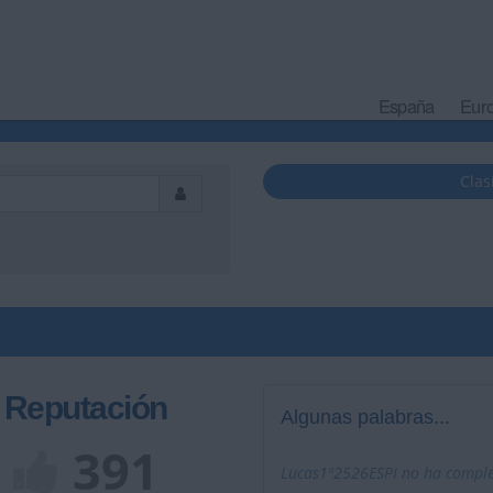
España
Eur
Clas
Reputación
Algunas palabras...
391
Lucas1º2526ESPI no ha complet