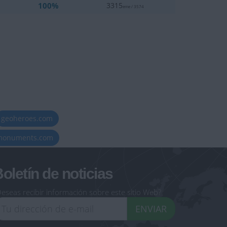
100%
3315
eme / 3574
geoheroes.com
-monuments.com
oletín de noticias
eseas recibir información sobre este sitio Web?
ENVIAR