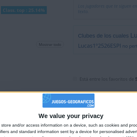
Los jugadores que te siguen en
Class. top : 25.14%
texto.
L
Clubes de los cuales
Mostrar todo
Lucas1º2526ESPI
no pert
Está entre los favoritos de
We value your privacy
🇺🇸 We noticed you’re visiting from
store and/or access information on a device, such as cookies and pro
an English-speaking country
ifiers and standard information sent by a device for personalised adver