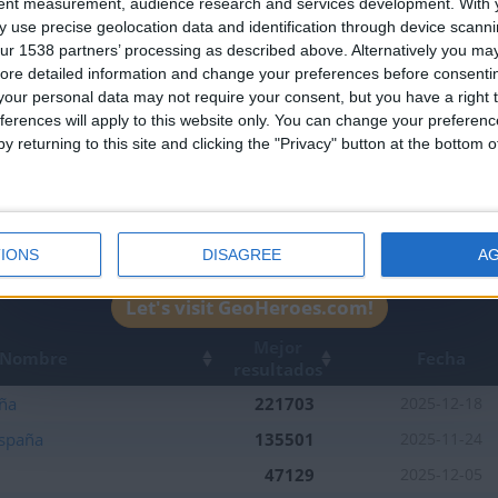
Join our American version now and be among
tent measurement, audience research and services development.
With 
 use precise geolocation data and identification through device scanni
the firsts to submit your score on our
ur 1538 partners’ processing as described above. Alternatively you may 
leaderboards!
ore detailed information and change your preferences before consenti
our personal data may not require your consent, but you have a right t
ferences will apply to this website only. You can change your preferen
y returning to this site and clicking the "Privacy" button at the bottom
IONS
DISAGREE
A
1
1
Let's visit GeoHeroes.com!
Mejor
Nombre
Fecha
resultados
aña
221703
2025-12-18
spaña
135501
2025-11-24
47129
2025-12-05