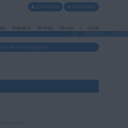
CONNEXION
INSCRIBIRSE
opa
Argentina
América
Mundo
|
Clubs
ificación de los jugadores
ado su perfil.