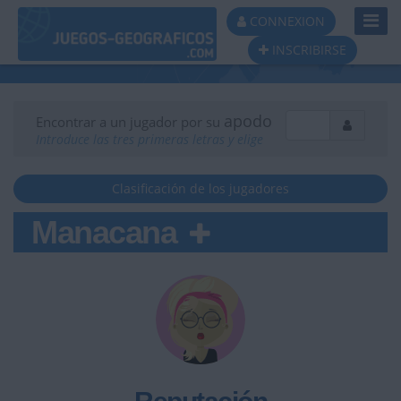
Toggl
CONNEXION
Navig
INSCRIBIRSE
apodo
Encontrar a un jugador por su
Introduce las tres primeras letras y elige
Clasificación de los jugadores
Manacana