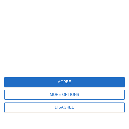
Informar de un error
juegos-geograficos.com
geographie-spiele.com
giochi-geografici.com
geoheroes.com
jeux-historiques.com
lemurdelapresse.com
jeuxpedago.com
billets-monuments.com
AGREE
Protección de datos
personales
MORE OPTIONS
Mapa del sitio
DISAGREE
Contacto
Menciones Legales
Colaboración