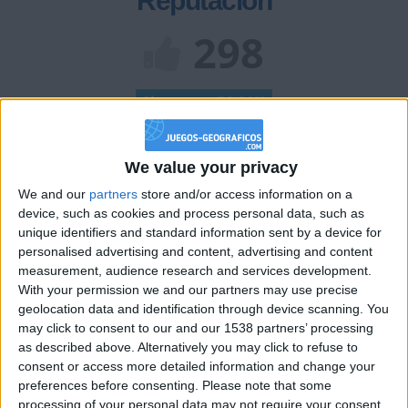
Reputación
298
Class. top : 30.21%
Historial de Reputación
We value your privacy
We and our
partners
store and/or access information on a
Información sobre la réputación
Mostrar todo
device, such as cookies and process personal data, such as
unique identifiers and standard information sent by a device for
Algunas palabras...
personalised advertising and content, advertising and content
measurement, audience research and services development.
Manacana no ha completado su perfil.
With your permission we and our partners may use precise
geolocation data and identification through device scanning. You
Los jugadores que te siguen en favoritos serán advertidos
may click to consent to our and our 1538 partners’ processing
cuando modifiques este texto.
as described above. Alternatively you may click to refuse to
consent or access more detailed information and change your
preferences before consenting.
Please note that some
processing of your personal data may not require your consent,