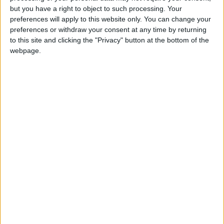
Manacana
Clubes de los cuales
es miembro
but you have a right to object to such processing. Your
(0/2)
preferences will apply to this website only. You can change your
Manacana
no pertenece a ningún club
preferences or withdraw your consent at any time by returning
to this site and clicking the "Privacy" button at the bottom of the
webpage.
Miembro desde: :
21-05-2026
Comentarios :
2
🇺🇸 We noticed you’re visiting
Juegos llevados a cabo :
2
from an English-speaking
Partidas jugadas :
22
country
Join our American version now and be
Número de estrellas :
6
among the firsts to submit your score
on our leaderboards!
Media en % de puntuación max. :
100%
En la lista de las mejores partidas :
0
No está entre los favoritos de nadie