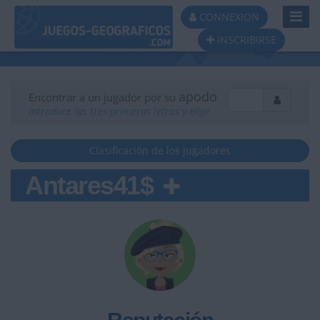
Toggl
CONNEXION
Navig
INSCRIBIRSE
apodo
Encontrar a un jugador por su
Introduce las tres primeras letras y elige
Clasificación de los jugadores
Antares41$