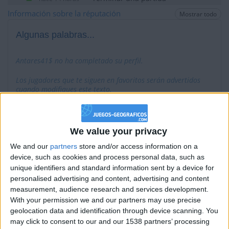
+2
Información sobre la réputación
Terminar una partida
Mostrar todo
hace 14 horas
+40
hace 14 horas
Algunas palabras...
Entrar en las mejores puntuaciones del mes
+40
hace 14 horas
Antares41$ no ha completado su perfil.
Entrar en las mejores puntuaciones del mes
+2
Los jugadores que te siguen en favoritos serán advertidos
Terminar una partida
hace 14 horas
cuando modifiques este texto.
+2
Terminar una partida
hace 14 horas
+40
hace 14 horas
Entrar en las mejores puntuaciones del mes
Antares41$
Clubes de los cuales
es miembro
We value your privacy
+40
(2/2)
hace 15 horas
We and our
partners
store and/or access information on a
Entrar en las mejores puntuaciones del mes
device, such as cookies and process personal data, such as
THE CHALLENGERS
+2
Terminar una partida
hace 15 horas
unique identifiers and standard information sent by a device for
GEOGENIOS ☀
+40
personalised advertising and content, advertising and content
hace 15 horas
measurement, audience research and services development.
Entrar en las mejores puntuaciones del mes
With your permission we and our partners may use precise
+2
Terminar una partida
hace 15 horas
geolocation data and identification through device scanning. You
+40
may click to consent to our and our 1538 partners’ processing
hace 15 horas
Miembro desde: :
16-12-2017