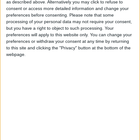
as described above. Alternatively you may click to refuse to
Entrar en las mejores puntuaciones del mes
consent or access more detailed information and change your
+2
Comentarios :
160
Terminar una partida
hace 15 horas
preferences before consenting.
Please note that some
+2
processing of your personal data may not require your consent,
Terminar una partida
hace 15 horas
Juegos llevados a cabo :
46
but you have a right to object to such processing. Your
+40
hace 15 horas
Partidas jugadas :
148008
preferences will apply to this website only. You can change your
Entrar en las mejores puntuaciones del mes
preferences or withdraw your consent at any time by returning
+2
Número de estrellas :
136
to this site and clicking the "Privacy" button at the bottom of the
Terminar una partida
hace 15 horas
webpage.
+40
hace 15 horas
Media en % de puntuación max. :
100%
Entrar en las mejores puntuaciones del mes
+2
Terminar una partida
hace 15 horas
En la lista de las mejores partidas :
47
+40
Está entre los favoritos de
hace 15 horas
79
jugadores
Entrar en las mejores puntuaciones del mes
+40
hace 15 horas
Entrar en las mejores puntuaciones del mes
+2
Terminar una partida
hace 15 horas
Puntuaciones
+2
Terminar una partida
hace 16 horas
Buscar:
+40
hace 16 horas