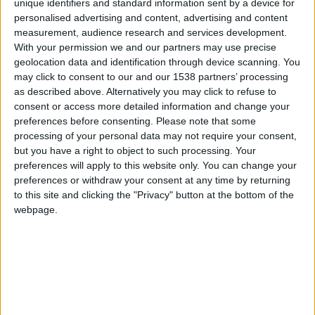
claritadeconiac
Clubes de los cuales
es
unique identifiers and standard information sent by a device for
miembro (0/2)
personalised advertising and content, advertising and content
measurement, audience research and services development.
claritadeconiac
no pertenece a ningún club
With your permission we and our partners may use precise
geolocation data and identification through device scanning. You
may click to consent to our and our 1538 partners’ processing
as described above. Alternatively you may click to refuse to
Miembro desde: :
29-07-2022
consent or access more detailed information and change your
preferences before consenting.
Please note that some
Comentarios :
0
processing of your personal data may not require your consent,
but you have a right to object to such processing. Your
Juegos llevados a cabo :
19
preferences will apply to this website only. You can change your
Partidas jugadas :
331
preferences or withdraw your consent at any time by returning
to this site and clicking the "Privacy" button at the bottom of the
webpage.
Número de estrellas :
31
Media en % de puntuación max. :
69.34%
En la lista de las mejores partidas :
0
No está entre los favoritos de nadie