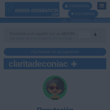
Toggl
CONNEXION
Navig
INSCRIBIRSE
apodo
Encontrar a un jugador por su
Introduce las tres primeras letras y elige
Clasificación de los jugadores
claritadeconiac