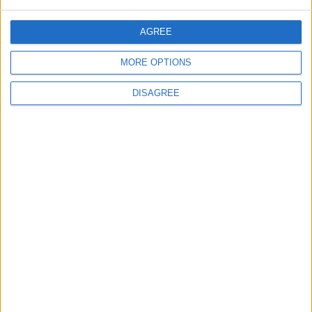
AGREE
juegos-geograficos.com
geographie-spiele.com
MORE OPTIONS
giochi-geografici.com
geoheroes.com
jeux-historiques.com
lemurdelapresse.com
DISAGREE
jeuxpedago.com
billets-monuments.com
Protección de datos
personales
Mapa del sitio
Contacto
Menciones Legales
Colaboración
Boletín de noticias