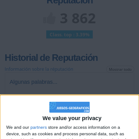
Reputación
3 862
Class. top : 3.39%
Historial de Reputación
Información sobre la réputación
Mostrar todo
Algunas palabras...
claritadeconiac no ha completado su perfil.
Los jugadores que te siguen en favoritos serán advertidos
cuando modifiques este texto.
We value your privacy
We and our
partners
store and/or access information on a
device, such as cookies and process personal data, such as