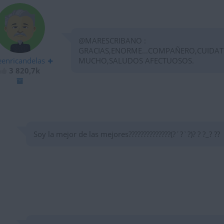
@MARESCRIBANO :
GRACIAS,ENORME...COMPAÑERO,CUIDAT
eenricandelas
MUCHO,SALUDOS AFECTUOSOS.
3 820,7k
Soy la mejor de las mejores??????????????(?´?`?)? ? ?_? ??