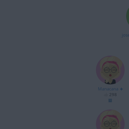
jos
Manacana
298