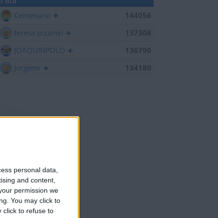
l día
Centenario
144056
teresa urzainki
137308
JOAQUINPOLO
136790
Jorgemr
134180
cess personal data,
tising and content,
your permission we
ng. You may click to
click to refuse to