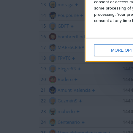
consent or access m
13
moraga
145
some processing of y
processing. Your pre
14
Poupoune
145
consent at any time b
15
GDFT
145
16
hombrecillodepan
144
17
MARESCRIBANO
144
MORE OPT
18
FPVTC
144
19
Alegre63
144
20
Bodero
144
21
Amunt_Valencia
144
22
GuzmánS
144
23
maherlo
144
24
Centenario
144
25
Manuelchampiontanger
143