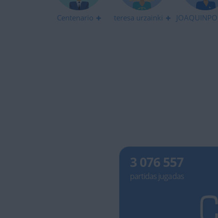
Centenario
teresa urzainki
JOAQUINPO
3 076 557
partidas jugadas