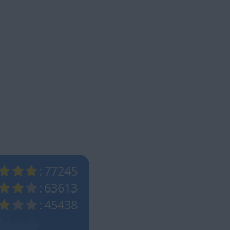
: 77245
: 63613
: 45438