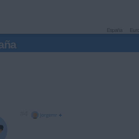
España
Eur
aña
#4
Jorgemr