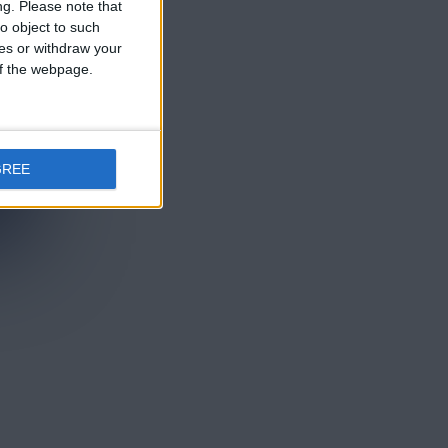
ng.
Please note that
o object to such
ces or withdraw your
 of the webpage.
GREE