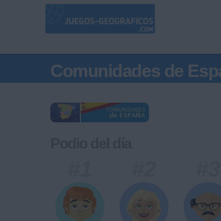
Comunidades de Esp
Podio del día
#1
#2
#3