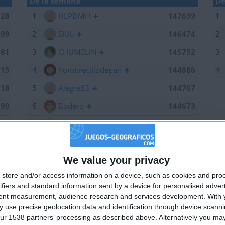
De la semana
De
028
1
HLPDMH
147639
1
199
2
SIUL
146474
2
381
3
CHUMELIN
145752
3
215
4
hombrecillodepan
144886
4
518
5
Alegre63
144707
190
6
Bodero
144673
639
7
maherlo
144060
184
8
Centenario
144056
We value your privacy
661
9
karawankenwolf
143161
🇺🇸 We noticed you’re visiting from
store and/or access information on a device, such as cookies and pro
an English-speaking country
474
10
RUYDIAZ
142126
ifiers and standard information sent by a device for personalised adver
Join our American version now and be among
752
11
albamancha
142124
tent measurement, audience research and services development.
With 
 use precise geolocation data and identification through device scanni
the firsts to submit your score on our
715
12
TNT
142101
ur 1538 partners’ processing as described above. Alternatively you may 
leaderboards!