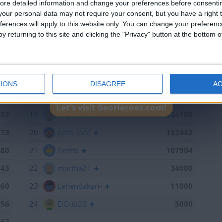
ore detailed information and change your preferences before consenti
598
13
Antares41$
140928
our personal data may not require your consent, but you have a right t
ferences will apply to this website only. You can change your preferen
441
14
Gergin
140327
y returning to this site and clicking the "Privacy" button at the bottom
368
15
Loredana
139667
886
16
Baserri
139015
791
17
teresa urzainki
137308
IONS
DISAGREE
A
747
18
JOAQUINPOLO
136790
Let's visit GeoHeroes.com!
707
19
Jorgemr
134180
673
20
pato_loco
132442
480
21
Gretta
107904
143
22
martha21
34000
060
23
Lehendakari-
11000
056
24
ElGuti20
5000
962