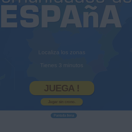
Localiza los zonas
Tienes 3 minutos
JUEGA !
Jugar sin crono.
Pantalla llena