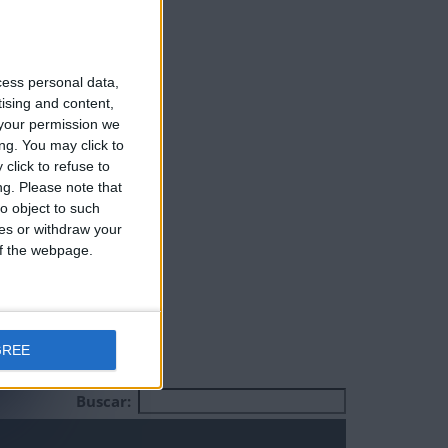
24
jugadores
cess personal data,
tising and content,
your permission we
ng. You may click to
click to refuse to
ng.
Please note that
o object to such
ces or withdraw your
 of the webpage.
GREE
Buscar: