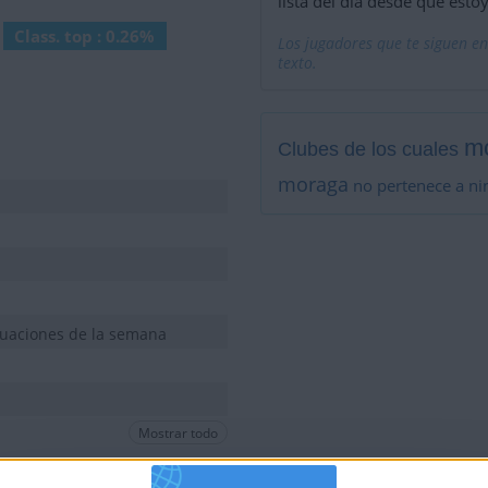
lista del día desde que estoy
Class. top : 0.26%
Los jugadores que te siguen en
texto.
m
Clubes de los cuales
moraga
no pertenece a ni
tuaciones de la semana
Mostrar todo