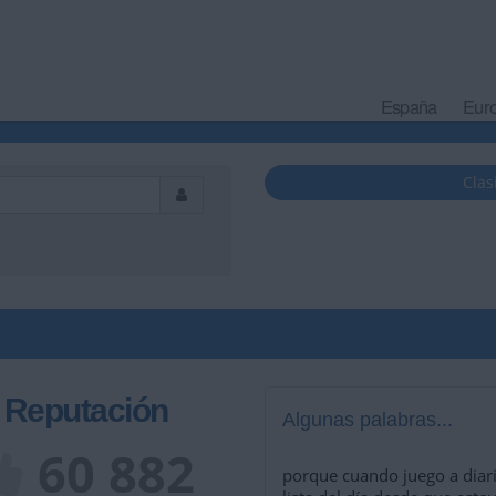
España
Eur
Clas
Reputación
Algunas palabras...
60 882
porque cuando juego a diar