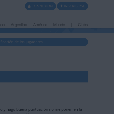
CONNEXION
INSCRIBIRSE
opa
Argentina
América
Mundo
|
Clubs
ificación de los jugadores
io y hago buena puntuación no me ponen en la