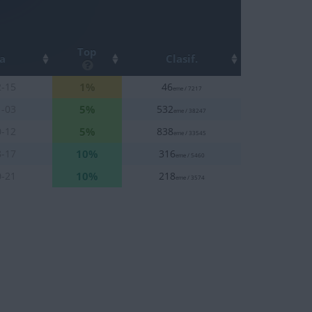
Top
a
Clasif.
1%
2-15
46
eme / 7217
5%
1-03
532
eme / 38247
5%
0-12
838
eme / 33545
10%
8-17
316
eme / 5460
10%
0-21
218
eme / 3574