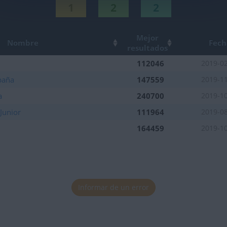
1
2
2
Mejor
Nombre
Fech
resultados
112046
2019-0
paña
147559
2019-1
a
240700
2019-1
Junior
111964
2019-0
164459
2019-1
tuaciones de la semana
Informar de un error
tuaciones de la semana