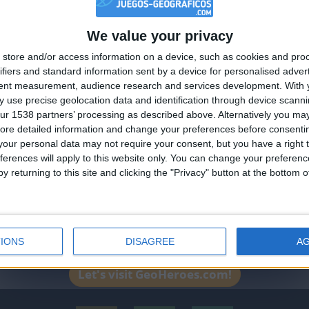
Está entre los favoritos de
We value your privacy
🇺🇸 We noticed you’re visiting from
store and/or access information on a device, such as cookies and pro
an English-speaking country
ifiers and standard information sent by a device for personalised adver
Join our American version now and be among
tent measurement, audience research and services development.
With 
 use precise geolocation data and identification through device scanni
the firsts to submit your score on our
ur 1538 partners’ processing as described above. Alternatively you may 
leaderboards!
ore detailed information and change your preferences before consenti
our personal data may not require your consent, but you have a right t
ferences will apply to this website only. You can change your preferen
y returning to this site and clicking the "Privacy" button at the bottom
tuaciones de la semana
IONS
DISAGREE
A
tuaciones de la semana
Let's visit GeoHeroes.com!