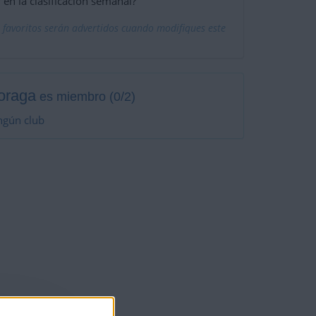
 en la clasificación semanal?
 favoritos serán advertidos cuando modifiques este
oraga
es miembro (0/2)
ngún club