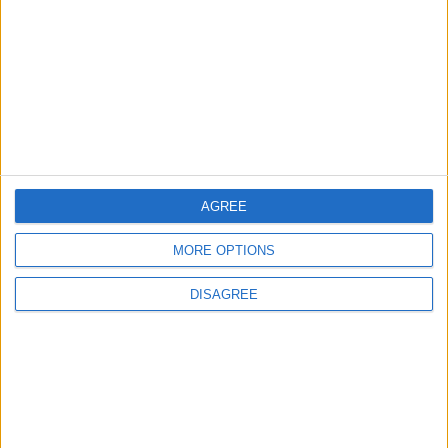
Informar de un error
juegos-geograficos.com
geographie-spiele.com
AGREE
giochi-geografici.com
geoheroes.com
jeux-historiques.com
lemurdelapresse.com
MORE OPTIONS
jeuxpedago.com
billets-monuments.com
DISAGREE
Protección de datos
personales
Mapa del sitio
Contacto