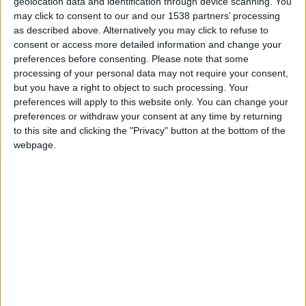
Pelayioo
Clubes de los cuales
es miembro
geolocation data and identification through device scanning. You
(0/2)
may click to consent to our and our 1538 partners’ processing
as described above. Alternatively you may click to refuse to
Pelayioo
no pertenece a ningún club
consent or access more detailed information and change your
preferences before consenting.
Please note that some
processing of your personal data may not require your consent,
but you have a right to object to such processing. Your
Miembro desde: :
26-09-2025
preferences will apply to this website only. You can change your
preferences or withdraw your consent at any time by returning
Comentarios :
2
to this site and clicking the "Privacy" button at the bottom of the
webpage.
Juegos llevados a cabo :
12
Partidas jugadas :
35
Número de estrellas :
15
Media en % de puntuación max. :
69.48%
En la lista de las mejores partidas :
0
Está entre los favoritos de
2
jugadores