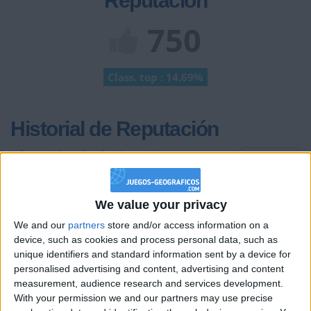
Reputación
750
Class. top : 14.69%
Historial de Reputación
Información sobre la réputación
Mostrar todo
Algunas palabras...
We value your privacy
Pelayioo no ha completado su perfil.
We and our
partners
store and/or access information on a
device, such as cookies and process personal data, such as
Los jugadores que te siguen en favoritos serán advertidos
unique identifiers and standard information sent by a device for
cuando modifiques este texto.
personalised advertising and content, advertising and content
measurement, audience research and services development.
With your permission we and our partners may use precise