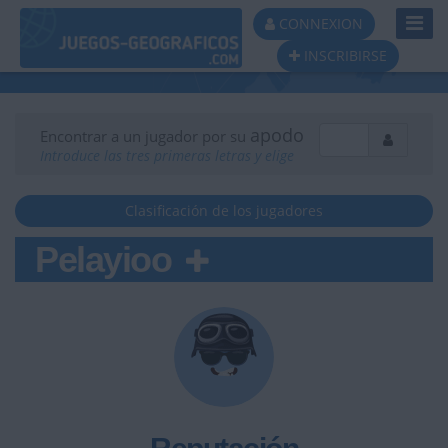
Toggl
CONNEXION
Navig
INSCRIBIRSE
apodo
Encontrar a un jugador por su
Introduce las tres primeras letras y elige
Clasificación de los jugadores
Pelayioo