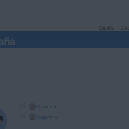
España
Eur
aña
#4
Galwen
#5
Jorgemr