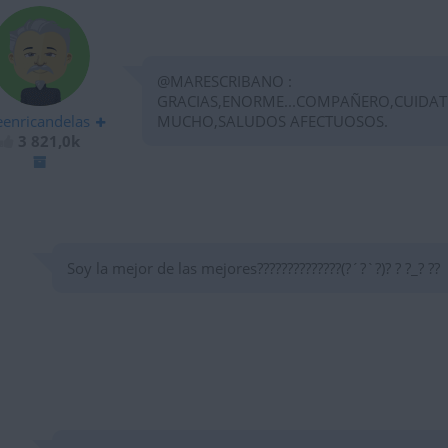
@MARESCRIBANO :
GRACIAS,ENORME...COMPAÑERO,CUIDAT
eenricandelas
MUCHO,SALUDOS AFECTUOSOS.
3 821,0k
Soy la mejor de las mejores??????????????(?´?`?)? ? ?_? ??