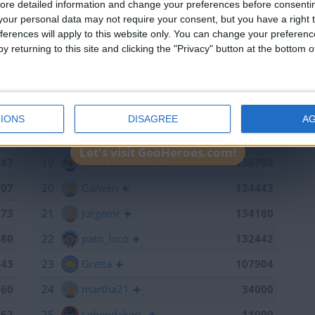
ore detailed information and change your preferences before consenti
651
13
mataro
141055
our personal data may not require your consent, but you have a right t
ferences will apply to this website only. You can change your preferen
598
14
Antares41$
140928
y returning to this site and clicking the "Privacy" button at the bottom
441
15
Gergin
140327
368
16
Loredana
139667
886
17
Baserri
139015
IONS
DISAGREE
A
791
18
teresa urzainki
137308
Let's visit GeoHeroes.com!
747
19
JOAQUINPOLO
136790
707
20
Galwen
134443
673
21
Jorgemr
134180
480
22
pato_loco
132442
143
23
Gretta
107904
060
24
martha21
34000
962
25
Lehendakari-
11000