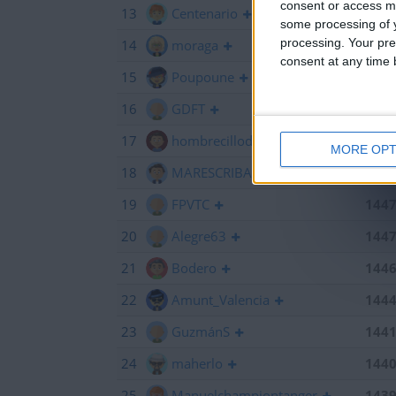
consent or access m
13
Centenario
145
some processing of y
processing. Your pre
14
moraga
145
consent at any time b
15
Poupoune
145
16
GDFT
145
17
hombrecillodepan
144
MORE OPT
18
MARESCRIBANO
144
19
FPVTC
144
20
Alegre63
144
21
Bodero
144
22
Amunt_Valencia
144
23
GuzmánS
144
24
maherlo
144
25
Manuelchampiontanger
143