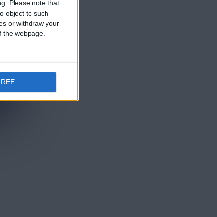
ng.
Please note that
o object to such
ces or withdraw your
 of the webpage.
GREE