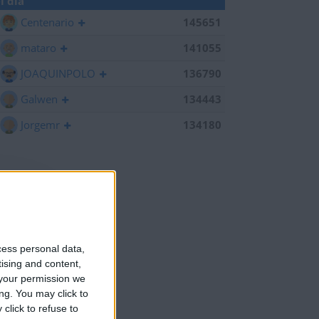
l día
Centenario
145651
mataro
141055
JOAQUINPOLO
136790
Galwen
134443
Jorgemr
134180
cess personal data,
tising and content,
your permission we
ng. You may click to
click to refuse to