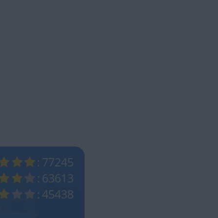
: 77245
: 63613
: 45438