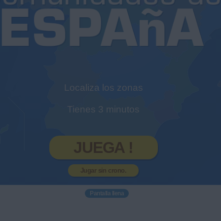
Localiza los zonas
Tienes 3 minutos
JUEGA !
Jugar sin crono.
Pantalla llena