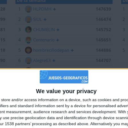
De la semana
De
028
1
HLPDMH
147639
1
199
2
SIUL
146474
2
381
3
CHUMELIN
145752
3
215
4
Centenario
145651
4
518
5
hombrecillodepan
144886
5
190
6
Alegre63
144707
639
7
Bodero
144673
184
8
maherlo
144060
We value your privacy
661
9
karawankenwolf
143161
🇺🇸 We noticed you’re visiting from
store and/or access information on a device, such as cookies and pro
an English-speaking country
474
10
RUYDIAZ
142126
ifiers and standard information sent by a device for personalised adver
Join our American version now and be among
752
11
albamancha
142124
tent measurement, audience research and services development.
With 
 use precise geolocation data and identification through device scanni
the firsts to submit your score on our
715
12
TNT
142101
ur 1538 partners’ processing as described above. Alternatively you may 
leaderboards!