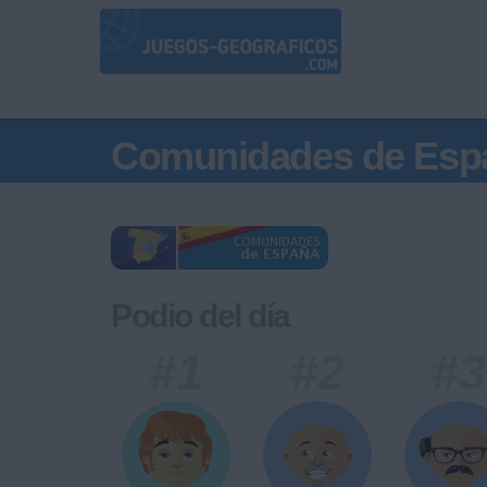
Comunidades de Esp
Podio del día
#1
#2
#3