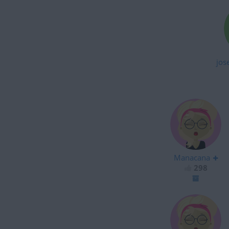
jos
Manacana
298