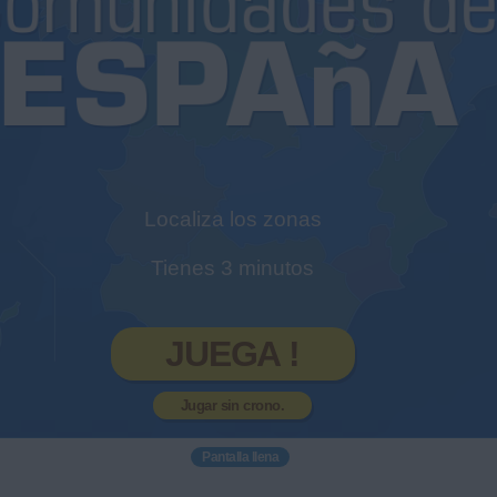
Localiza los zonas
Tienes 3 minutos
JUEGA !
Jugar sin crono.
Pantalla llena