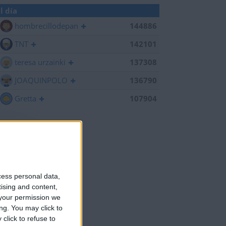
l día
hombrecillodepan
144886
TNT
142101
teresa urzainki
137308
JOAQUINPOLO
136790
Gretta
107904
cess personal data,
tising and content,
your permission we
ng. You may click to
click to refuse to