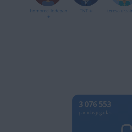
hombrecillodepan
TNT
teresa urzai
3 076 553
partidas jugadas