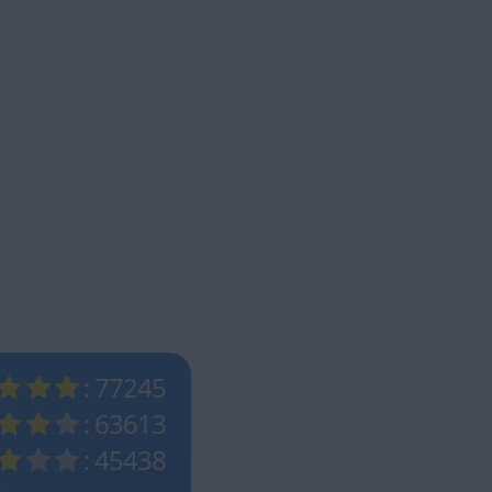
: 77245
: 63613
: 45438