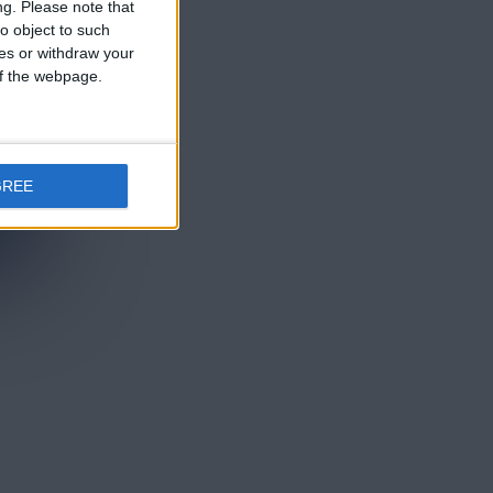
ng.
Please note that
o object to such
ces or withdraw your
 of the webpage.
GREE