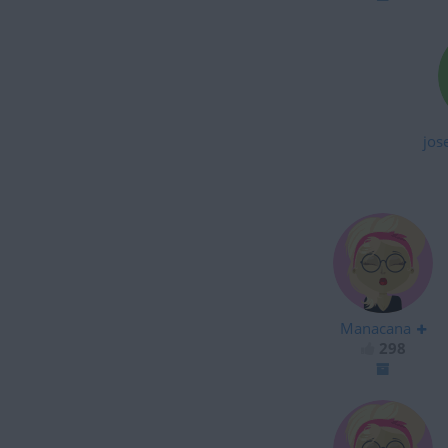
jos
Manacana
298