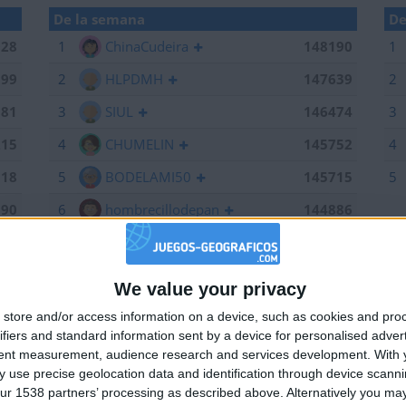
De la semana
De
028
1
ChinaCudeira
148190
1
199
2
HLPDMH
147639
2
381
3
SIUL
146474
3
215
4
CHUMELIN
145752
4
518
5
BODELAMI50
145715
5
190
6
hombrecillodepan
144886
639
7
Alegre63
144707
184
8
Bodero
144673
We value your privacy
🇺🇸 We noticed you’re visiting from
784
9
maherlo
144060
store and/or access information on a device, such as cookies and pro
an English-speaking country
ifiers and standard information sent by a device for personalised adver
661
10
Centenario
143962
Join our American version now and be among
tent measurement, audience research and services development.
With 
474
11
karawankenwolf
143161
 use precise geolocation data and identification through device scanni
the firsts to submit your score on our
ur 1538 partners’ processing as described above. Alternatively you may 
leaderboards!
752
12
edurod22
142574