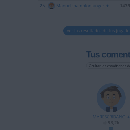
25
Manuelchampiontanger
143
Ver los resultados de tus jugado
Tus coment
Ocultar las estadísticas d
MARESCRIBANO
93,2k