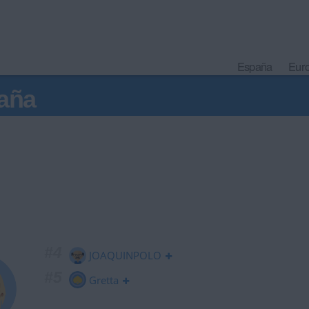
España
Eur
aña
#4
JOAQUINPOLO
#5
Gretta