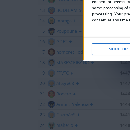
consent or access m
some processing of y
13
BODELAMI50
145
processing. Your pre
consent at any time b
14
moraga
145
15
Poupoune
145
16
GDFT
145
MORE OPT
17
hombrecillodepan
144
18
MARESCRIBANO
144
19
FPVTC
144
20
Alegre63
144
21
Bodero
144
22
Amunt_Valencia
144
23
GuzmánS
144
24
maherlo
144