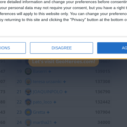
ore detailed information and change your preferences before consenti
our personal data may not require your consent, but you have a right t
715
13
RUYDIAZ
142126
ferences will apply to this website only. You can change your preferen
y returning to this site and clicking the "Privacy" button at the bottom
598
14
albamancha
142124
441
15
TNT
142101
368
16
Antares41$
140928
IONS
DISAGREE
A
886
17
Gergin
140327
791
18
Loredana
139667
Let's visit GeoHeroes.com!
747
19
Baserri
139015
707
20
teresa urzainki
137308
673
21
JOAQUINPOLO
136790
480
22
pato_loco
132442
143
23
Gretta
107904
060
24
martha21
34000