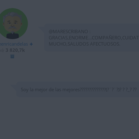
@MARESCRIBANO :
GRACIAS,ENORME...COMPAÑERO,CUIDAT
eenricandelas
MUCHO,SALUDOS AFECTUOSOS.
3 820,7k
Soy la mejor de las mejores??????????????(?´?`?)? ? ?_? ??