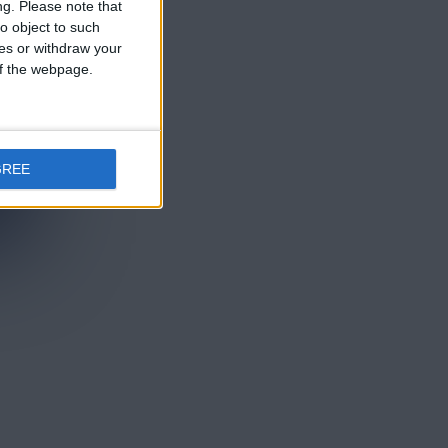
ng.
Please note that
o object to such
ces or withdraw your
 of the webpage.
GREE