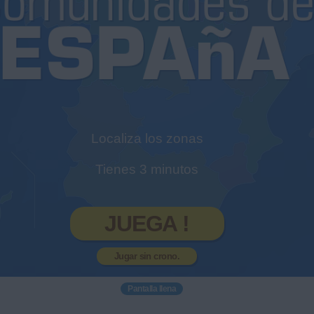
Localiza los zonas
Tienes 3 minutos
JUEGA !
Jugar sin crono.
Pantalla llena