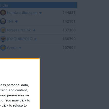
l día
hombrecillodepan
144886
TNT
142101
teresa urzainki
137308
JOAQUINPOLO
136790
Gretta
107904
cess personal data,
tising and content,
your permission we
ng. You may click to
click to refuse to