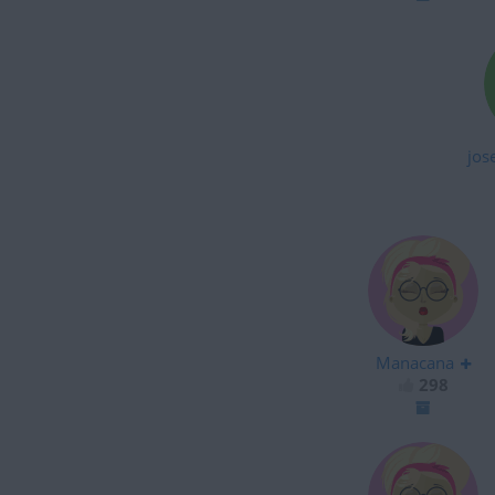
jos
Manacana
298