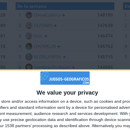
De la semana
De
028
1
ChinaCudeira
148190
1
199
2
HLPDMH
147639
2
381
3
SIUL
146474
3
215
4
CHUMELIN
145752
4
518
5
BODELAMI50
145715
5
190
6
hombrecillodepan
144886
639
7
Alegre63
144707
184
8
Bodero
144673
We value your privacy
🇺🇸 We noticed you’re visiting from
784
9
maherlo
144060
store and/or access information on a device, such as cookies and pro
an English-speaking country
ifiers and standard information sent by a device for personalised adver
661
10
Centenario
143962
Join our American version now and be among
tent measurement, audience research and services development.
With 
474
11
karawankenwolf
143161
 use precise geolocation data and identification through device scanni
the firsts to submit your score on our
ur 1538 partners’ processing as described above. Alternatively you may 
leaderboards!
752
12
edurod22
142574