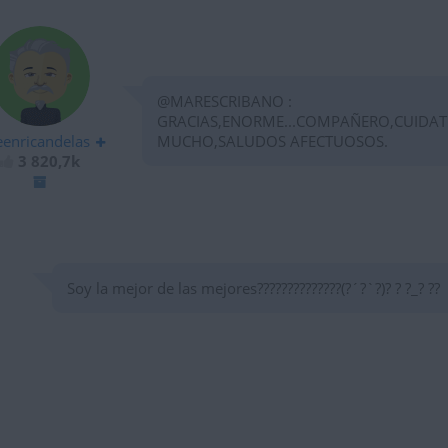
@MARESCRIBANO :
GRACIAS,ENORME...COMPAÑERO,CUIDAT
eenricandelas
MUCHO,SALUDOS AFECTUOSOS.
3 820,7k
Soy la mejor de las mejores??????????????(?´?`?)? ? ?_? ??