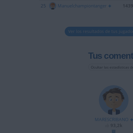
25
Manuelchampiontanger
143
Ver los resultados de tus jugado
Tus coment
Ocultar las estadísticas d
MARESCRIBANO
93,2k