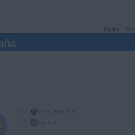
España
Eur
aña
#4
JOAQUINPOLO
#5
Gretta