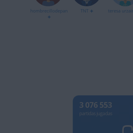
hombrecillodepan
TNT
teresa urzai
3 076 553
partidas jugadas