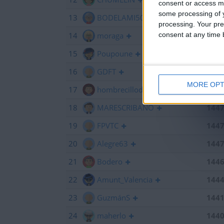
consent or access m
some processing of y
13
BODELAMI50
145
processing. Your pre
consent at any time b
14
moraga
145
15
Poupoune
145
16
GDFT
145
MORE OPT
17
hombrecillodepan
144
18
MARESCRIBANO
144
19
FPVTC
144
20
Alegre63
144
21
Bodero
144
22
Amunt_Valencia
144
23
GuzmánS
144
24
maherlo
144