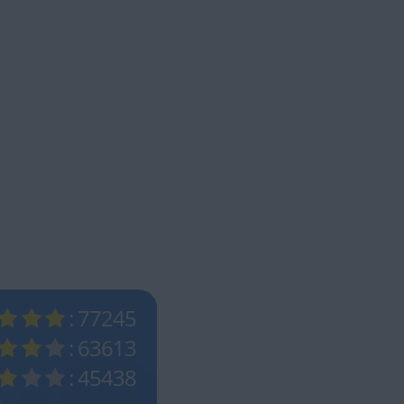
: 77245
: 63613
: 45438