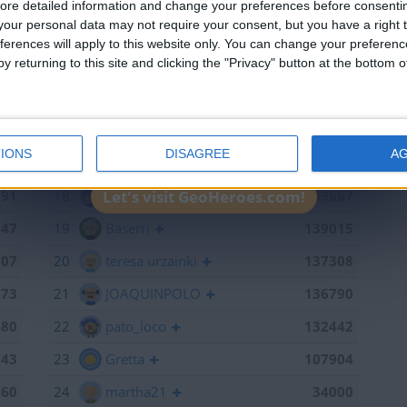
ore detailed information and change your preferences before consenti
our personal data may not require your consent, but you have a right t
715
13
RUYDIAZ
142126
ferences will apply to this website only. You can change your preferen
y returning to this site and clicking the "Privacy" button at the bottom
598
14
albamancha
142124
441
15
TNT
142101
368
16
Antares41$
140928
IONS
DISAGREE
A
886
17
Gergin
140327
791
18
Loredana
139667
Let's visit GeoHeroes.com!
747
19
Baserri
139015
707
20
teresa urzainki
137308
673
21
JOAQUINPOLO
136790
480
22
pato_loco
132442
143
23
Gretta
107904
060
24
martha21
34000