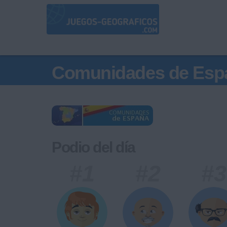
Comunidades de Esp
Podio del día
#1
#2
#3