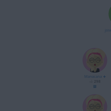
jos
Manacana
298