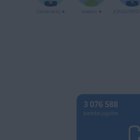
Centenario
mataro
JOAQUINPO
3 076 588
partidas jugadas