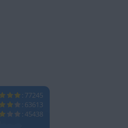
: 77245
: 63613
: 45438