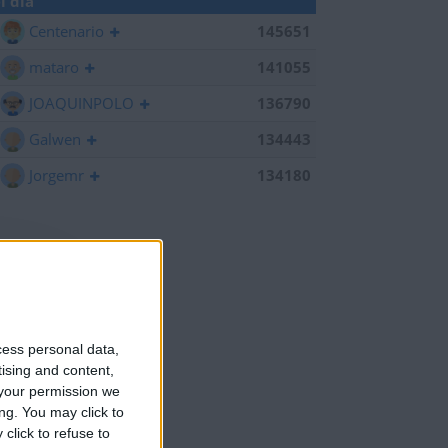
l día
Centenario
145651
mataro
141055
JOAQUINPOLO
136790
Galwen
134443
Jorgemr
134180
cess personal data,
tising and content,
your permission we
ng. You may click to
click to refuse to