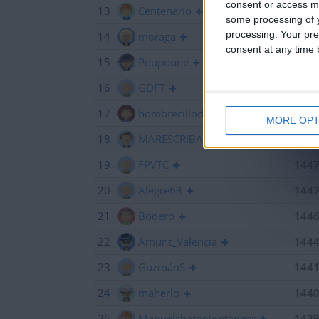
consent or access m
13
Centenario
145
some processing of y
processing. Your pre
14
moraga
145
consent at any time b
15
Poupoune
145
16
GDFT
145
17
hombrecillodepan
144
MORE OPT
18
MARESCRIBANO
144
19
FPVTC
144
20
Alegre63
144
21
Bodero
144
22
Amunt_Valencia
144
23
GuzmánS
144
24
maherlo
144
25
Manuelchampiontanger
143