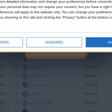
ore detailed information and change your preferences before consenti
651
13
mataro
141055
our personal data may not require your consent, but you have a right t
ferences will apply to this website only. You can change your preferen
598
14
Antares41$
140928
y returning to this site and clicking the "Privacy" button at the bottom
441
15
Gergin
140327
368
16
Loredana
139667
886
17
Baserri
139015
IONS
DISAGREE
A
791
18
teresa urzainki
137308
Let's visit GeoHeroes.com!
747
19
JOAQUINPOLO
136790
707
20
Galwen
134443
673
21
Jorgemr
134180
480
22
pato_loco
132442
143
23
Gretta
107904
060
24
martha21
34000
962
25
Lehendakari-
11000