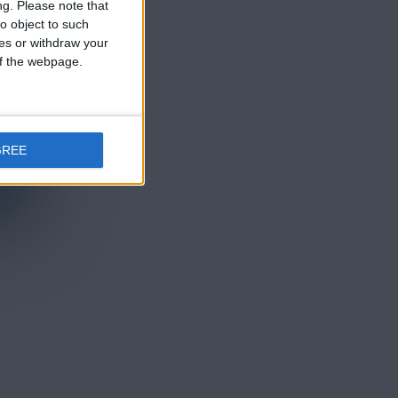
ng.
Please note that
o object to such
ces or withdraw your
 of the webpage.
GREE