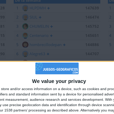
De la semana
De
028
1
HLPDMH
147639
1
199
2
SIUL
146474
2
381
3
CHUMELIN
145752
3
215
4
Centenario
145651
4
518
5
hombrecillodepan
144886
5
190
6
Alegre63
144707
639
7
Bodero
144673
184
8
maherlo
144060
We value your privacy
661
9
karawankenwolf
143161
🇺🇸 We noticed you’re visiting from
store and/or access information on a device, such as cookies and pro
an English-speaking country
474
10
RUYDIAZ
142126
ifiers and standard information sent by a device for personalised adver
Join our American version now and be among
752
11
albamancha
142124
tent measurement, audience research and services development.
With 
 use precise geolocation data and identification through device scanni
the firsts to submit your score on our
715
12
TNT
142101
ur 1538 partners’ processing as described above. Alternatively you may 
leaderboards!