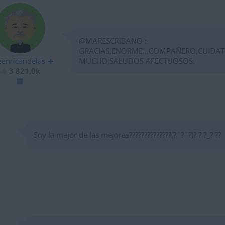
@MARESCRIBANO :
GRACIAS,ENORME...COMPAÑERO,CUIDAT
eenricandelas
MUCHO,SALUDOS AFECTUOSOS.
3 821,0k
Soy la mejor de las mejores??????????????(?´?`?)? ? ?_? ??