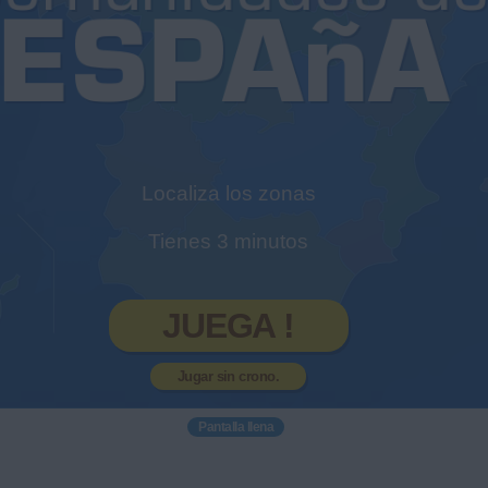
Localiza los zonas
Tienes 3 minutos
JUEGA !
Jugar sin crono.
Pantalla llena