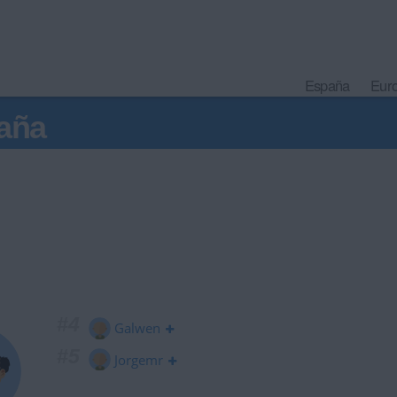
España
Eur
aña
#4
Galwen
#5
Jorgemr