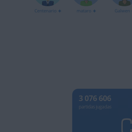
Centenario
mataro
Galwen
3 076 606
partidas jugadas