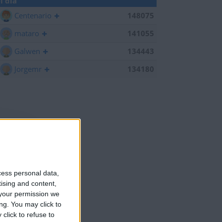
l día
Centenario
148075
mataro
141055
Galwen
134443
Jorgemr
134180
cess personal data,
tising and content,
your permission we
ng. You may click to
click to refuse to