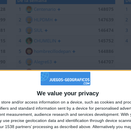
De la semana
De
028
1
Centenario
148075
1
199
2
HLPDMH
147639
2
381
3
SIUL
146474
3
215
4
CHUMELIN
145752
4
518
5
hombrecillodepan
144886
190
6
Alegre63
144707
075
7
Bodero
144673
639
8
maherlo
144060
We value your privacy
184
9
karawankenwolf
143161
🇺🇸 We noticed you’re visiting from
store and/or access information on a device, such as cookies and pro
an English-speaking country
661
10
RUYDIAZ
142126
ifiers and standard information sent by a device for personalised adver
Join our American version now and be among
474
11
albamancha
142124
tent measurement, audience research and services development.
With 
 use precise geolocation data and identification through device scanni
the firsts to submit your score on our
752
12
TNT
142101
ur 1538 partners’ processing as described above. Alternatively you may 
leaderboards!