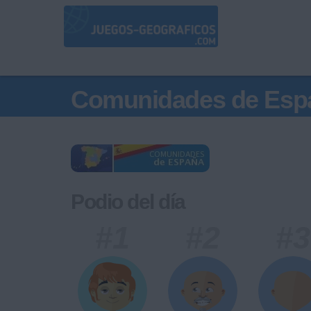
Comunidades de Esp
Podio del día
#1
#2
#3