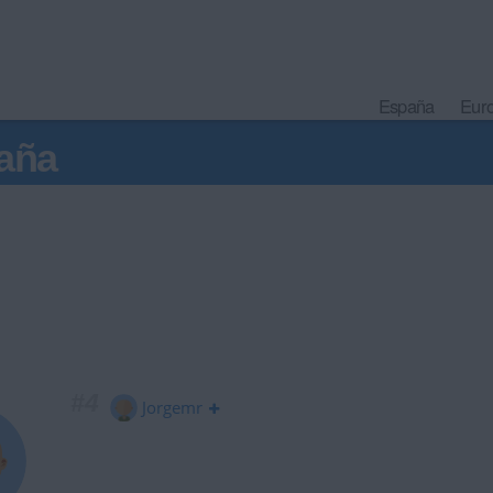
España
Eur
aña
#4
Jorgemr