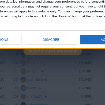
ore detailed information and change your preferences before consenti
715
13
mataro
141055
our personal data may not require your consent, but you have a right t
ferences will apply to this website only. You can change your preferen
598
14
Antares41$
140928
y returning to this site and clicking the "Privacy" button at the bottom
441
15
Gergin
140327
368
16
Loredana
139667
886
17
Baserri
139015
IONS
DISAGREE
A
791
18
teresa urzainki
137308
Let's visit GeoHeroes.com!
747
19
JOAQUINPOLO
136790
707
20
Galwen
134443
673
21
Jorgemr
134180
480
22
pato_loco
132442
143
23
Gretta
107904
060
24
martha21
34000
962
25
Lehendakari-
11000