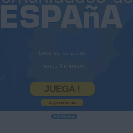
Localiza los zonas
Tienes 3 minutos
JUEGA !
Jugar sin crono.
Pantalla llena