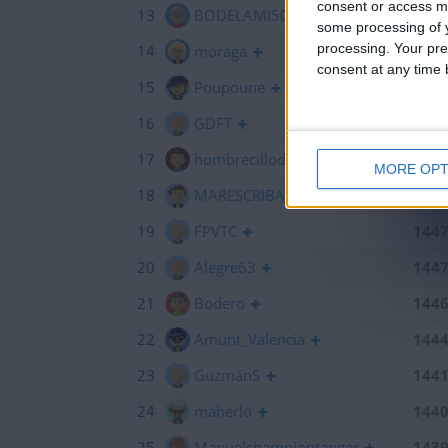
consent or access m
13
BODELAMI50
145
some processing of y
processing. Your pre
14
moraga
145
consent at any time b
15
Poupoune
145
16
GDFT
145
17
hombrecillodepan
144
MORE OPT
18
MARESCRIBANO
144
19
FPVTC
144
20
Alegre63
144
21
Bodero
144
22
Amunt_Valencia
144
23
GuzmánS
144
24
maherlo
144
25
Manuelchampiontanger
143