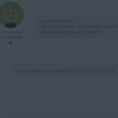
@MARESCRIBANO :
GRACIAS,ENORME...COMPAÑERO,CUIDAT
eenricandelas
MUCHO,SALUDOS AFECTUOSOS.
3 821,3k
Soy la mejor de las mejores??????????????(?´?`?)? ? ?_? ??