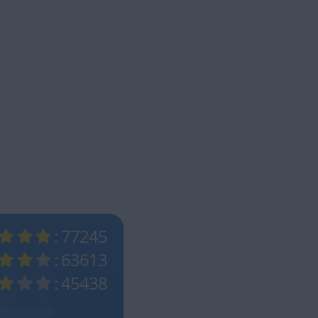
: 77245
: 63613
: 45438