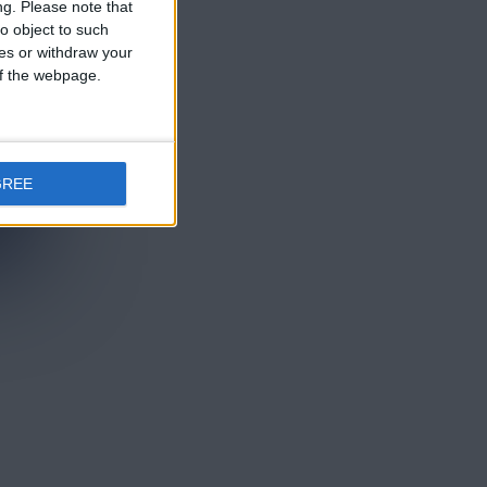
ng.
Please note that
o object to such
ces or withdraw your
 of the webpage.
GREE