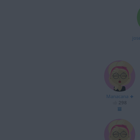
jos
Manacana
298