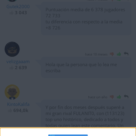
Gutek2000
Puntuación media de 6 378 jugadores
3 043
72 733
tu diferencia con respecto a la media
+8 726
hace 10 meses
velizgaaam
Hola que la persona que lo lea me
2 639
escriba
hace un año
KintoKalifa
Y por fin dos meses después superé a
694,0k
mi gran rival FULANIT0, con (113123)
top uno histórico, dedicado a todos y
todas quien lean este comentario. Un
especial saludo a L@s argentin@s,