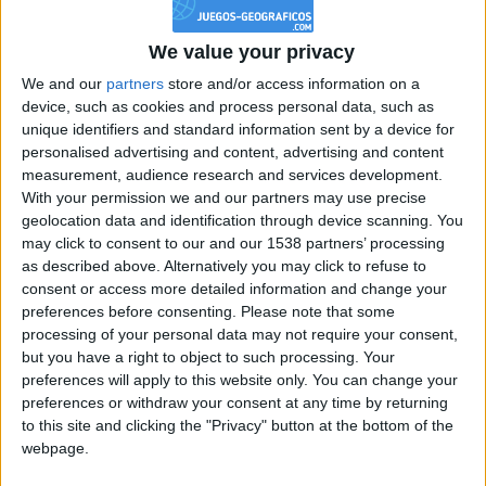
gente a la que amo por muchos
motivos
We value your privacy
We and our
partners
store and/or access information on a
device, such as cookies and process personal data, such as
hace 2 años
unique identifiers and standard information sent by a device for
KintoKalifa
personalised advertising and content, advertising and content
Niueva marca personal (112 717) y a
694,0k
measurement, audience research and services development.
100 puntos escasos del gran
With your permission we and our partners may use precise
FULANIT0. Dedicado a tod@s l@s que
geolocation data and identification through device scanning. You
pasen por este juego.
may click to consent to our and our 1538 partners’ processing
FELIZ 2025 A TODOS Y TODAS :H
as described above. Alternatively you may click to refuse to
consent or access more detailed information and change your
preferences before consenting.
Please note that some
processing of your personal data may not require your consent,
hace 2 años
but you have a right to object to such processing. Your
Juanchu2012
hola
preferences will apply to this website only. You can change your
802
preferences or withdraw your consent at any time by returning
to this site and clicking the "Privacy" button at the bottom of the
webpage.
hace 2 años