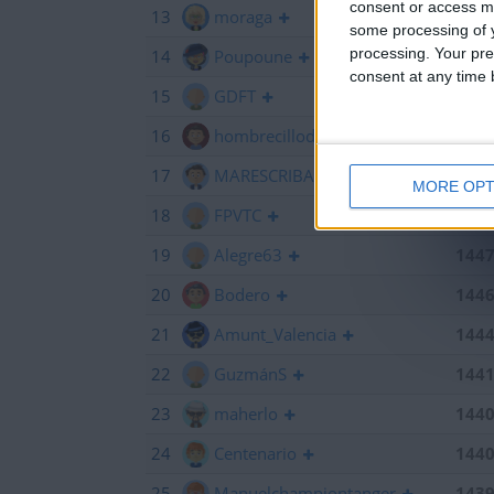
consent or access m
13
moraga
145
some processing of y
processing. Your pre
14
Poupoune
145
consent at any time b
15
GDFT
145
16
hombrecillodepan
144
17
MARESCRIBANO
144
MORE OPT
18
FPVTC
144
19
Alegre63
144
20
Bodero
144
21
Amunt_Valencia
144
22
GuzmánS
144
23
maherlo
144
24
Centenario
144
25
Manuelchampiontanger
143