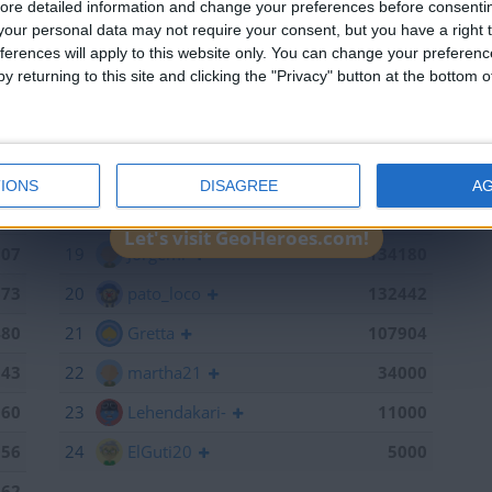
ore detailed information and change your preferences before consenti
598
13
Antares41$
140928
our personal data may not require your consent, but you have a right t
ferences will apply to this website only. You can change your preferen
441
14
Gergin
140327
y returning to this site and clicking the "Privacy" button at the bottom
368
15
Loredana
139667
886
16
Baserri
139015
791
17
teresa urzainki
137308
IONS
DISAGREE
A
747
18
JOAQUINPOLO
136790
Let's visit GeoHeroes.com!
707
19
Jorgemr
134180
673
20
pato_loco
132442
480
21
Gretta
107904
143
22
martha21
34000
060
23
Lehendakari-
11000
056
24
ElGuti20
5000
962