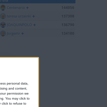
l día
Centenario
144056
teresa urzainki
137308
JOAQUINPOLO
136790
Jorgemr
134180
cess personal data,
tising and content,
your permission we
ng. You may click to
click to refuse to