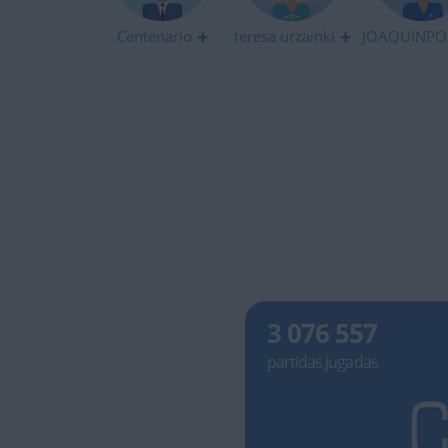
Centenario
teresa urzainki
JOAQUINPO
3 076 557
partidas jugadas