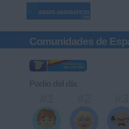
Comunidades de Esp
Podio del día
#1
#2
#3