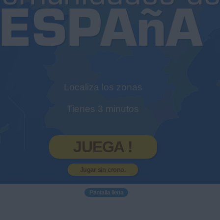
Localiza los zonas
Tienes 3 minutos
JUEGA !
Jugar sin crono.
Pantalla llena