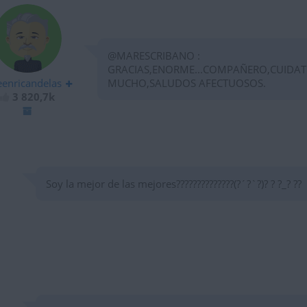
@MARESCRIBANO :
GRACIAS,ENORME...COMPAÑERO,CUIDAT
eenricandelas
MUCHO,SALUDOS AFECTUOSOS.
3 820,7k
Soy la mejor de las mejores??????????????(?´?`?)? ? ?_? ??