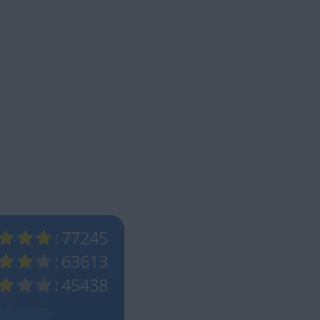
: 77245
: 63613
: 45438