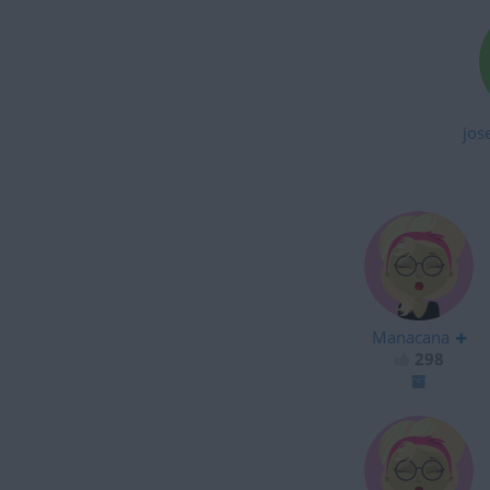
jos
Manacana
298