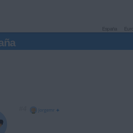
España
Eur
aña
#4
Jorgemr