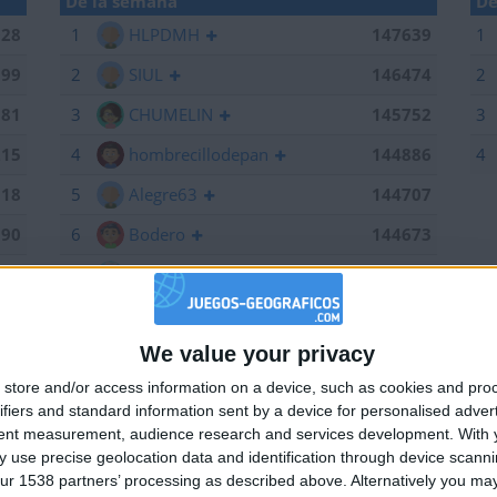
De la semana
De
028
1
HLPDMH
147639
1
199
2
SIUL
146474
2
381
3
CHUMELIN
145752
3
215
4
hombrecillodepan
144886
4
518
5
Alegre63
144707
190
6
Bodero
144673
639
7
maherlo
144060
184
8
Centenario
144056
We value your privacy
661
9
karawankenwolf
143161
🇺🇸 We noticed you’re visiting from
store and/or access information on a device, such as cookies and pro
an English-speaking country
474
10
RUYDIAZ
142126
ifiers and standard information sent by a device for personalised adver
Join our American version now and be among
752
11
albamancha
142124
tent measurement, audience research and services development.
With 
 use precise geolocation data and identification through device scanni
the firsts to submit your score on our
715
12
TNT
142101
ur 1538 partners’ processing as described above. Alternatively you may 
leaderboards!