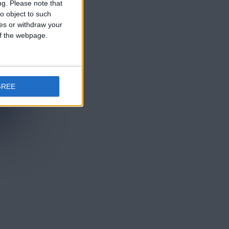
ng.
Please note that
o object to such
ces or withdraw your
 of the webpage.
GREE