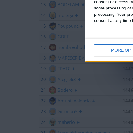
consent or access m
13
BODELAMI50
145
some processing of y
processing. Your pre
14
moraga
145
consent at any time b
15
Poupoune
145
16
GDFT
145
17
hombrecillodepan
144
MORE OPT
18
MARESCRIBANO
144
19
FPVTC
144
20
Alegre63
144
21
Bodero
144
22
Amunt_Valencia
144
23
GuzmánS
144
24
maherlo
144
25
Manuelchampiontanger
143