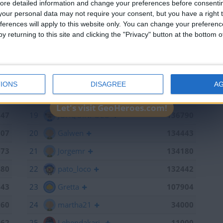
ore detailed information and change your preferences before consenti
715
13
mataro
141055
our personal data may not require your consent, but you have a right t
ferences will apply to this website only. You can change your preferen
598
14
Antares41$
140928
y returning to this site and clicking the "Privacy" button at the bottom
441
15
Gergin
140327
368
16
Loredana
139667
886
17
Baserri
139015
IONS
DISAGREE
A
791
18
teresa urzainki
137308
Let's visit GeoHeroes.com!
747
19
JOAQUINPOLO
136790
707
20
Galwen
134443
673
21
Jorgemr
134180
480
22
pato_loco
132442
143
23
Gretta
107904
060
24
martha21
34000
962
25
Lehendakari-
11000