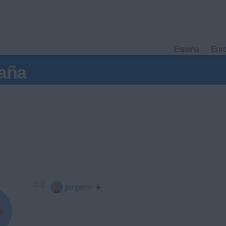
España
Eur
aña
#4
Jorgemr