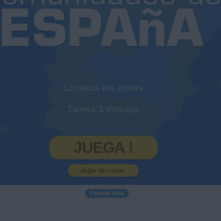
Localiza los zonas
Tienes 3 minutos
JUEGA !
Jugar sin crono.
Pantalla llena