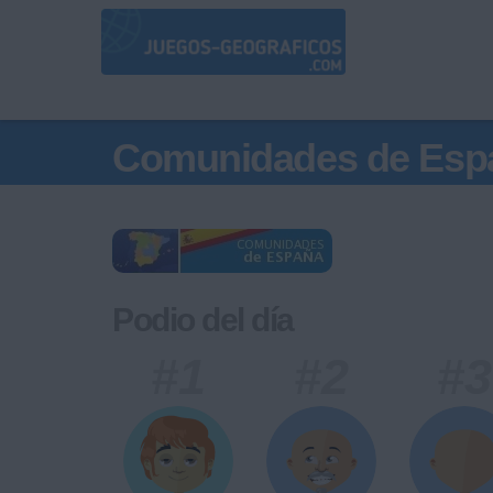
Comunidades de Esp
Podio del día
#1
#2
#3