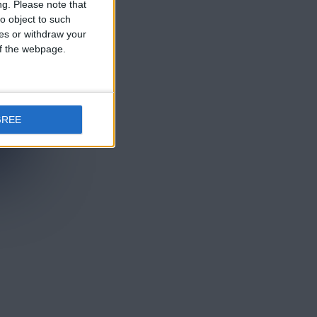
ng.
Please note that
o object to such
ces or withdraw your
 of the webpage.
GREE