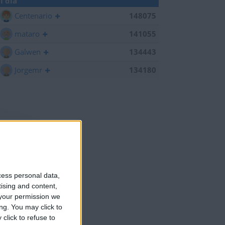
l día
Centenario
148075
mataro
141055
Galwen
134443
Jorgemr
134180
cess personal data,
tising and content,
your permission we
ng. You may click to
click to refuse to