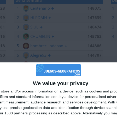
De la semana
De
028
1
Centenario
148075
1
199
2
HLPDMH
147639
2
381
3
SIUL
146474
3
215
4
CHUMELIN
145752
4
518
5
hombrecillodepan
144886
190
6
Alegre63
144707
075
7
Bodero
144673
639
8
maherlo
144060
We value your privacy
184
9
karawankenwolf
143161
🇺🇸 We noticed you’re visiting from
store and/or access information on a device, such as cookies and pro
an English-speaking country
661
10
RUYDIAZ
142126
ifiers and standard information sent by a device for personalised adver
Join our American version now and be among
474
11
albamancha
142124
tent measurement, audience research and services development.
With 
 use precise geolocation data and identification through device scanni
the firsts to submit your score on our
752
12
TNT
142101
ur 1538 partners’ processing as described above. Alternatively you may 
leaderboards!