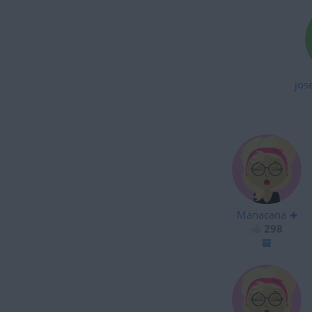
jos
Manacana
298