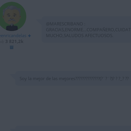
@MARESCRIBANO :
GRACIAS,ENORME...COMPAÑERO,CUIDAT
eenricandelas
MUCHO,SALUDOS AFECTUOSOS.
3 821,2k
Soy la mejor de las mejores??????????????(?´?`?)? ? ?_? ??