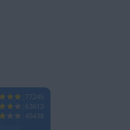
: 77245
: 63613
: 45438