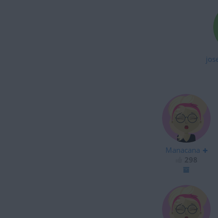
jos
Manacana
298