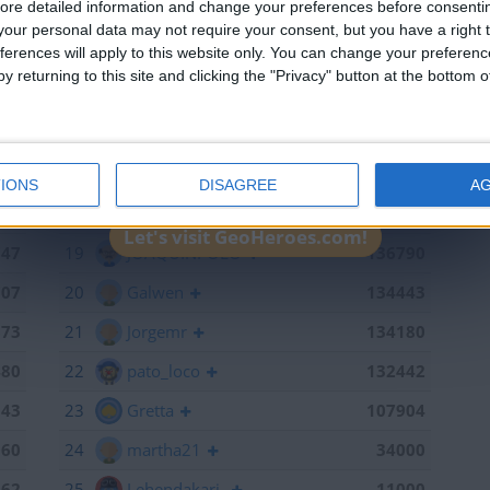
ore detailed information and change your preferences before consenti
715
13
mataro
141055
our personal data may not require your consent, but you have a right t
ferences will apply to this website only. You can change your preferen
598
14
Antares41$
140928
y returning to this site and clicking the "Privacy" button at the bottom
441
15
Gergin
140327
368
16
Loredana
139667
886
17
Baserri
139015
IONS
DISAGREE
A
791
18
teresa urzainki
137308
Let's visit GeoHeroes.com!
747
19
JOAQUINPOLO
136790
707
20
Galwen
134443
673
21
Jorgemr
134180
480
22
pato_loco
132442
143
23
Gretta
107904
060
24
martha21
34000
962
25
Lehendakari-
11000