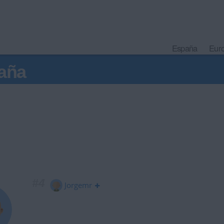
España
Eur
aña
#4
Jorgemr