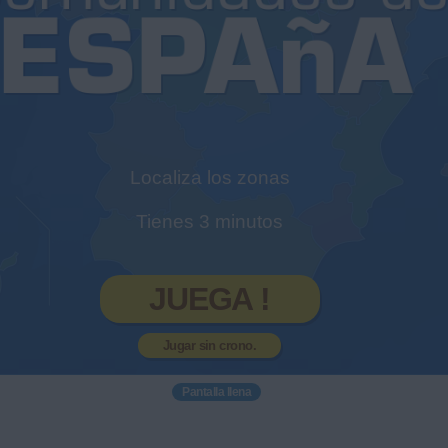
Localiza los zonas
Tienes 3 minutos
JUEGA !
Jugar sin crono.
Pantalla llena