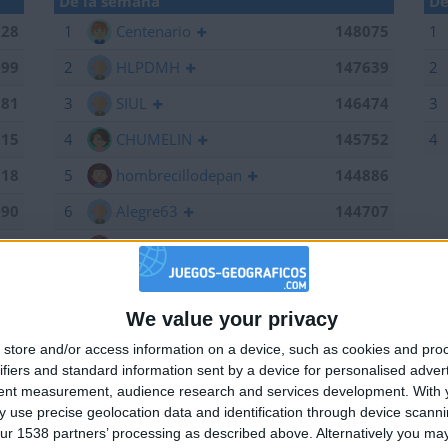
De la semana
De
028
1
Centenario
148075
1
199
2
HLPDMH
147639
2
381
3
SIUL
146474
3
215
4
CHUMELIN
145752
4
518
5
hombrecillodepan
144886
190
6
Alegre63
144707
075
7
Bodero
144673
639
8
maherlo
144060
We value your privacy
184
9
karawankenwolf
143161
🇺🇸 We noticed you’re visiting from
store and/or access information on a device, such as cookies and pro
an English-speaking country
661
10
RUYDIAZ
142126
ifiers and standard information sent by a device for personalised adver
Join our American version now and be among
474
11
albamancha
142124
tent measurement, audience research and services development.
With 
 use precise geolocation data and identification through device scanni
the firsts to submit your score on our
752
12
TNT
142101
ur 1538 partners’ processing as described above. Alternatively you may 
leaderboards!