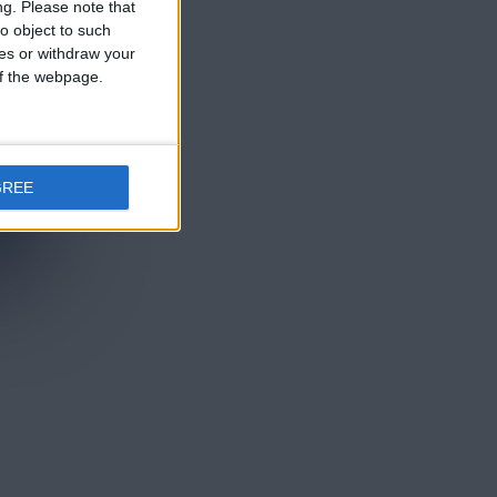
ng.
Please note that
o object to such
ces or withdraw your
 of the webpage.
GREE