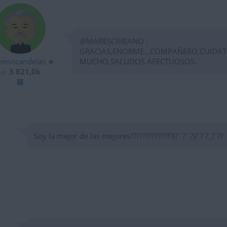
@MARESCRIBANO :
GRACIAS,ENORME...COMPAÑERO,CUIDAT
eenricandelas
MUCHO,SALUDOS AFECTUOSOS.
3 821,0k
Soy la mejor de las mejores??????????????(?´?`?)? ? ?_? ??