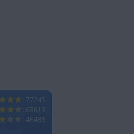
: 77245
: 63613
: 45438