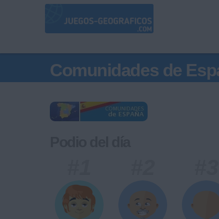
Comunidades de Esp
Podio del día
#1
#2
#3