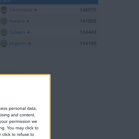
l día
Centenario
148075
mataro
141055
Galwen
134443
Jorgemr
134180
cess personal data,
tising and content,
your permission we
ng. You may click to
click to refuse to