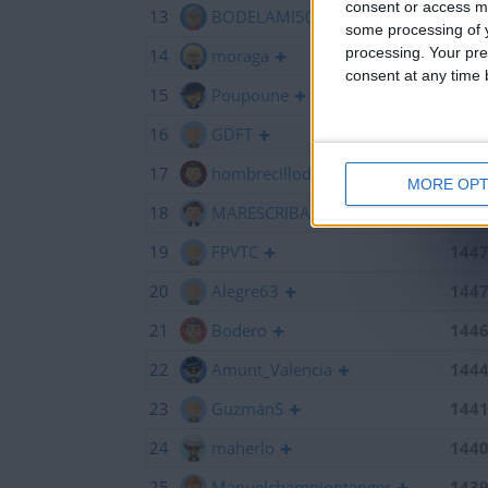
consent or access m
13
BODELAMI50
145
some processing of y
processing. Your pre
14
moraga
145
consent at any time b
15
Poupoune
145
16
GDFT
145
17
hombrecillodepan
144
MORE OPT
18
MARESCRIBANO
144
19
FPVTC
144
20
Alegre63
144
21
Bodero
144
22
Amunt_Valencia
144
23
GuzmánS
144
24
maherlo
144
25
Manuelchampiontanger
143