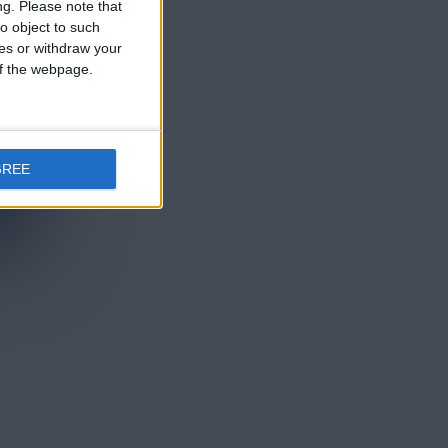
ng.
Please note that
o object to such
ces or withdraw your
 of the webpage.
GREE