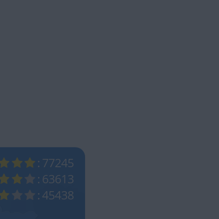
: 77245
: 63613
: 45438