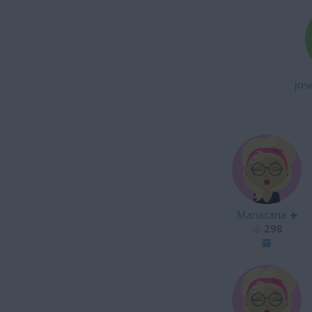
jos
Manacana
298