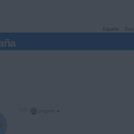
España
Eur
aña
#4
Jorgemr