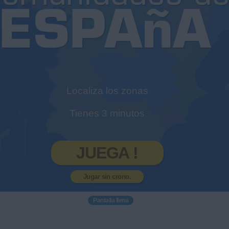
Localiza los zonas
Tienes 3 minutos
JUEGA !
Jugar sin crono.
Pantalla llena