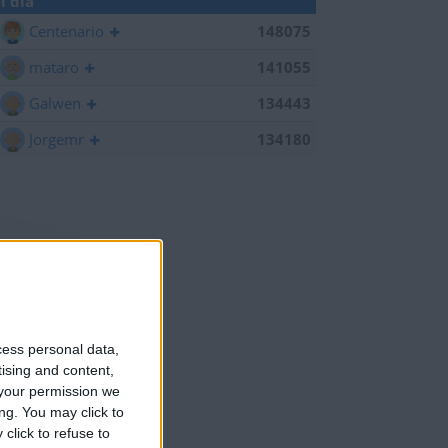
l día
Centenario
148075
mataro
141055
Galwen
134443
Jorgemr
134180
cess personal data,
tising and content,
your permission we
ng. You may click to
click to refuse to