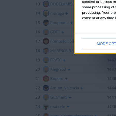
consent or access m
13
BODELAMI50
145
some processing of y
processing. Your pre
14
moraga
145
consent at any time b
15
Poupoune
145
16
GDFT
145
17
hombrecillodepan
144
MORE OPT
18
MARESCRIBANO
144
19
FPVTC
144
20
Alegre63
144
21
Bodero
144
22
Amunt_Valencia
144
23
GuzmánS
144
24
maherlo
144
25
Manuelchampiontanger
143