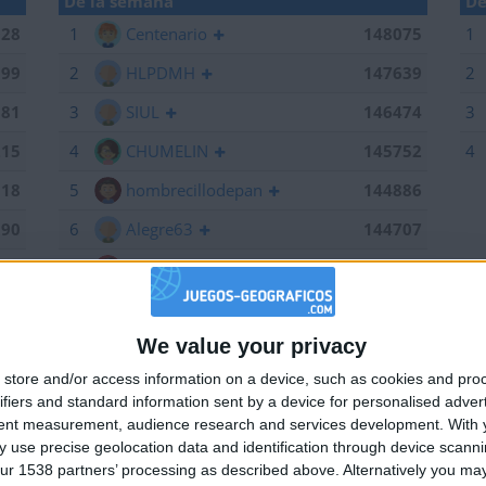
De la semana
De
028
1
Centenario
148075
1
199
2
HLPDMH
147639
2
381
3
SIUL
146474
3
215
4
CHUMELIN
145752
4
518
5
hombrecillodepan
144886
190
6
Alegre63
144707
075
7
Bodero
144673
639
8
maherlo
144060
We value your privacy
184
9
karawankenwolf
143161
🇺🇸 We noticed you’re visiting from
store and/or access information on a device, such as cookies and pro
an English-speaking country
661
10
RUYDIAZ
142126
ifiers and standard information sent by a device for personalised adver
Join our American version now and be among
474
11
albamancha
142124
tent measurement, audience research and services development.
With 
 use precise geolocation data and identification through device scanni
the firsts to submit your score on our
752
12
TNT
142101
ur 1538 partners’ processing as described above. Alternatively you may 
leaderboards!