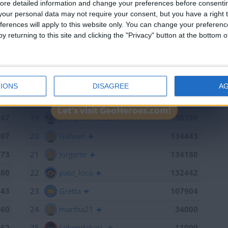
ore detailed information and change your preferences before consenti
715
13
mataro
141055
our personal data may not require your consent, but you have a right t
ferences will apply to this website only. You can change your preferen
598
14
Antares41$
140928
y returning to this site and clicking the "Privacy" button at the bottom
441
15
Gergin
140327
368
16
Loredana
139667
886
17
Baserri
139015
IONS
DISAGREE
A
791
18
teresa urzainki
137308
Let's visit GeoHeroes.com!
747
19
JOAQUINPOLO
136790
707
20
Galwen
134443
673
21
Jorgemr
134180
480
22
pato_loco
132442
143
23
Gretta
107904
060
24
martha21
34000
962
25
Lehendakari-
11000