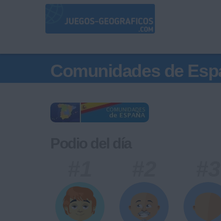
Comunidades de Esp
Podio del día
#1
#2
#3