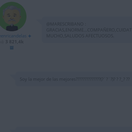
@MARESCRIBANO :
GRACIAS,ENORME...COMPAÑERO,CUIDAT
eenricandelas
MUCHO,SALUDOS AFECTUOSOS.
3 821,4k
Soy la mejor de las mejores??????????????(?´?`?)? ? ?_? ??