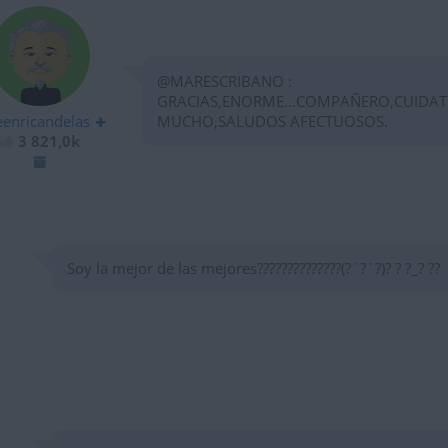
@MARESCRIBANO :
GRACIAS,ENORME...COMPAÑERO,CUIDAT
eenricandelas
MUCHO,SALUDOS AFECTUOSOS.
3 821,0k
Soy la mejor de las mejores??????????????(?´?`?)? ? ?_? ??