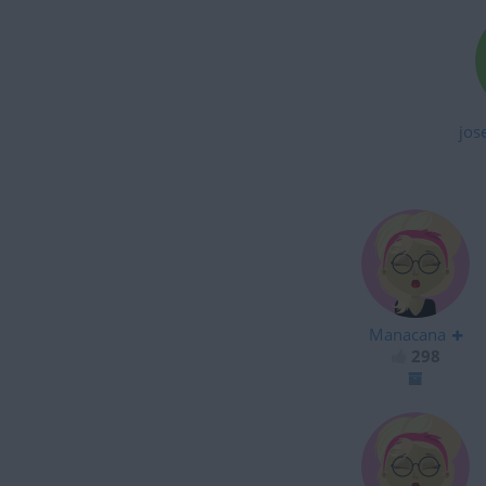
jos
Manacana
298