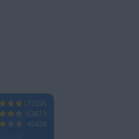
: 77245
: 63613
: 45438