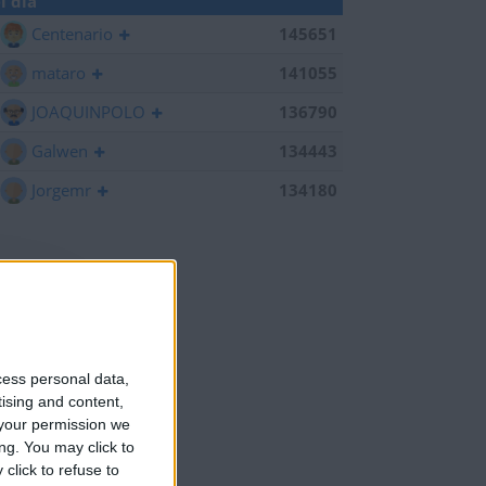
l día
Centenario
145651
mataro
141055
JOAQUINPOLO
136790
Galwen
134443
Jorgemr
134180
cess personal data,
tising and content,
your permission we
ng. You may click to
click to refuse to