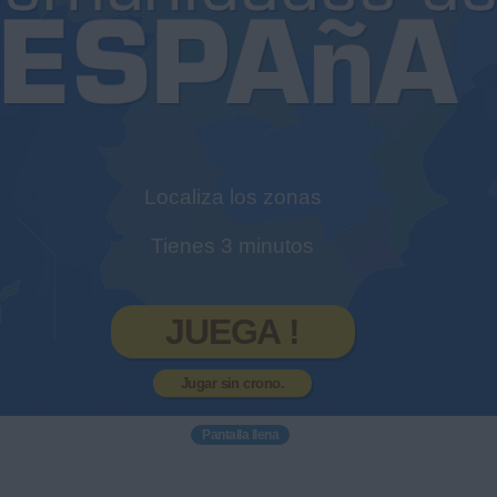
Localiza los zonas
Tienes 3 minutos
JUEGA !
Jugar sin crono.
Pantalla llena