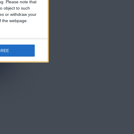
ng.
Please note that
o object to such
ces or withdraw your
 of the webpage.
GREE