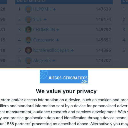
De la semana
De
028
1
HLPDMH
147639
1
199
2
SIUL
146474
2
381
3
CHUMELIN
145752
3
215
4
Centenario
145651
4
518
5
hombrecillodepan
144886
5
190
6
Alegre63
144707
639
7
Bodero
144673
184
8
maherlo
144060
We value your privacy
661
9
karawankenwolf
143161
🇺🇸 We noticed you’re visiting from
store and/or access information on a device, such as cookies and pro
an English-speaking country
474
10
RUYDIAZ
142126
ifiers and standard information sent by a device for personalised adver
Join our American version now and be among
752
11
albamancha
142124
tent measurement, audience research and services development.
With 
 use precise geolocation data and identification through device scanni
the firsts to submit your score on our
715
12
TNT
142101
ur 1538 partners’ processing as described above. Alternatively you may 
leaderboards!