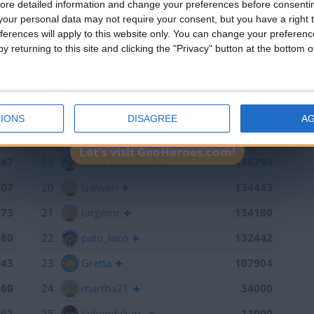
ore detailed information and change your preferences before consenti
651
13
mataro
141055
our personal data may not require your consent, but you have a right t
ferences will apply to this website only. You can change your preferen
598
14
Antares41$
140928
y returning to this site and clicking the "Privacy" button at the bottom
441
15
Gergin
140327
368
16
Loredana
139667
886
17
Baserri
139015
IONS
DISAGREE
A
791
18
teresa urzainki
137308
Let's visit GeoHeroes.com!
747
19
JOAQUINPOLO
136790
707
20
Galwen
134443
673
21
Jorgemr
134180
480
22
pato_loco
132442
143
23
Gretta
107904
060
24
martha21
34000
962
25
Lehendakari-
11000