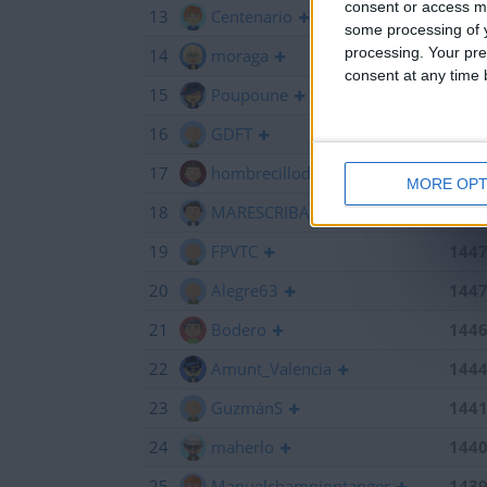
consent or access m
13
Centenario
145
some processing of y
processing. Your pre
14
moraga
145
consent at any time b
15
Poupoune
145
16
GDFT
145
17
hombrecillodepan
144
MORE OPT
18
MARESCRIBANO
144
19
FPVTC
144
20
Alegre63
144
21
Bodero
144
22
Amunt_Valencia
144
23
GuzmánS
144
24
maherlo
144
25
Manuelchampiontanger
143