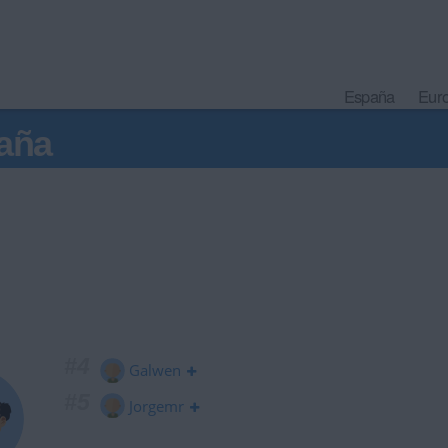
España
Eur
aña
#4
Galwen
#5
Jorgemr