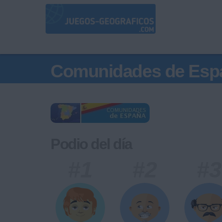
Comunidades de Esp
Podio del día
#1
#2
#3