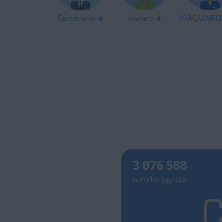
Centenario
mataro
JOAQUINPO
3 076 588
partidas jugadas