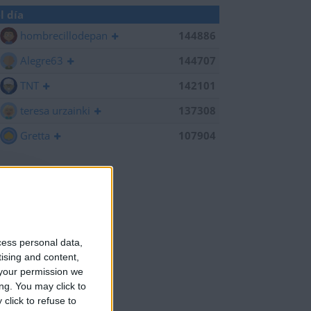
l día
hombrecillodepan
144886
Alegre63
144707
TNT
142101
teresa urzainki
137308
Gretta
107904
cess personal data,
tising and content,
your permission we
ng. You may click to
click to refuse to