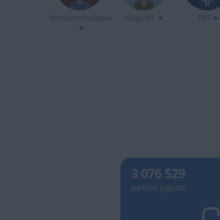
hombrecillodepan
Alegre63
TNT
3 076 529
partidas jugadas