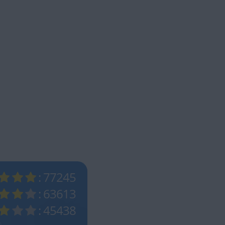
: 77245
: 63613
: 45438