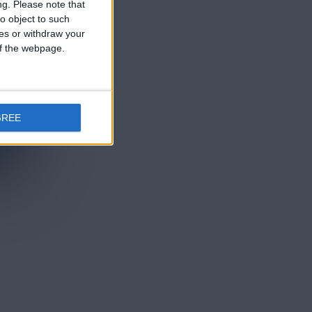
ng.
Please note that
o object to such
ces or withdraw your
 of the webpage.
GREE