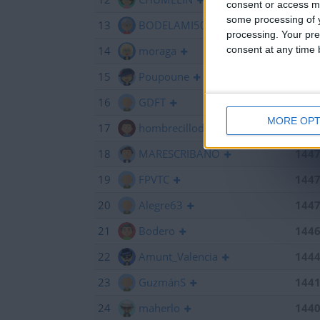
consent or access m
some processing of y
13
BODELAMI50
145
processing. Your pre
consent at any time b
14
moraga
145
15
Poupoune
145
16
GDFT
145
MORE OPT
17
hombrecillodepan
144
18
MARESCRIBANO
144
19
FPVTC
144
20
Alegre63
144
21
Bodero
144
22
Amunt_Valencia
144
23
GuzmánS
144
24
maherlo
144