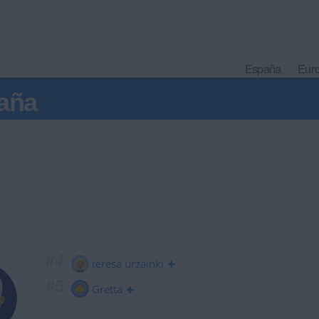
España
Eur
aña
#4
teresa urzainki
#5
Gretta