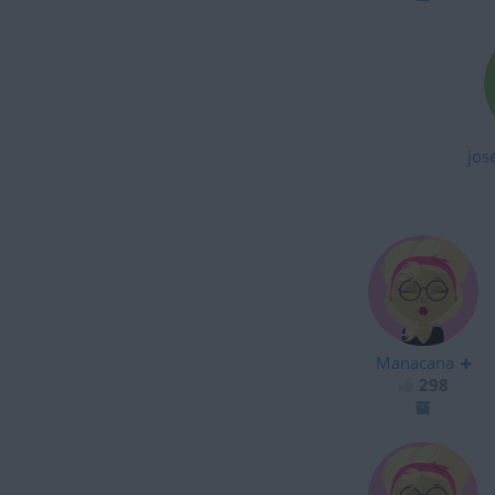
jos
Manacana
298