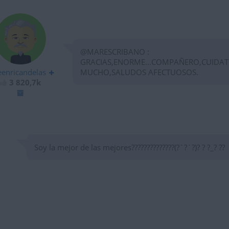
@MARESCRIBANO :
GRACIAS,ENORME...COMPAÑERO,CUIDAT
eenricandelas
MUCHO,SALUDOS AFECTUOSOS.
3 820,7k
Soy la mejor de las mejores??????????????(?´?`?)? ? ?_? ??