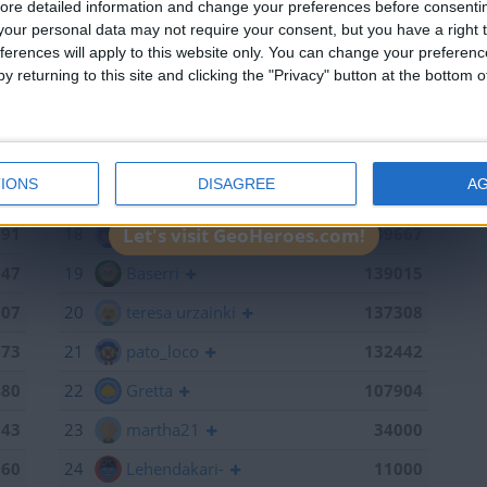
ore detailed information and change your preferences before consenti
our personal data may not require your consent, but you have a right t
715
13
RUYDIAZ
142126
ferences will apply to this website only. You can change your preferen
y returning to this site and clicking the "Privacy" button at the bottom
598
14
albamancha
142124
441
15
TNT
142101
368
16
Antares41$
140928
IONS
DISAGREE
A
886
17
Gergin
140327
791
18
Loredana
139667
Let's visit GeoHeroes.com!
747
19
Baserri
139015
707
20
teresa urzainki
137308
673
21
pato_loco
132442
480
22
Gretta
107904
143
23
martha21
34000
060
24
Lehendakari-
11000