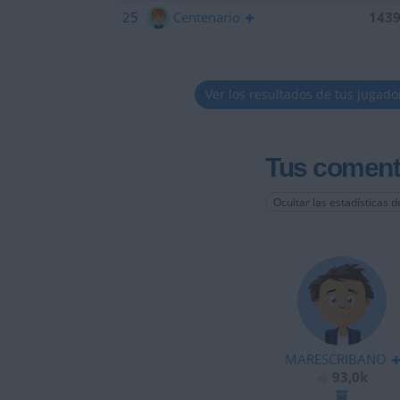
25
Centenario
143
Ver los resultados de tus jugado
Tus coment
Ocultar las estadísticas d
MARESCRIBANO
93,0k