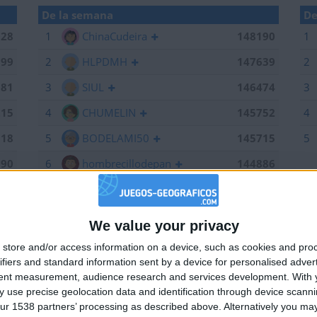
De la semana
De
028
1
ChinaCudeira
148190
1
199
2
HLPDMH
147639
2
381
3
SIUL
146474
3
215
4
CHUMELIN
145752
4
518
5
BODELAMI50
145715
5
190
6
hombrecillodepan
144886
639
7
Alegre63
144707
184
8
Bodero
144673
We value your privacy
🇺🇸 We noticed you’re visiting from
784
9
maherlo
144060
store and/or access information on a device, such as cookies and pro
an English-speaking country
ifiers and standard information sent by a device for personalised adver
661
10
Centenario
143962
Join our American version now and be among
tent measurement, audience research and services development.
With 
474
11
karawankenwolf
143161
 use precise geolocation data and identification through device scanni
the firsts to submit your score on our
ur 1538 partners’ processing as described above. Alternatively you may 
leaderboards!
752
12
edurod22
142574