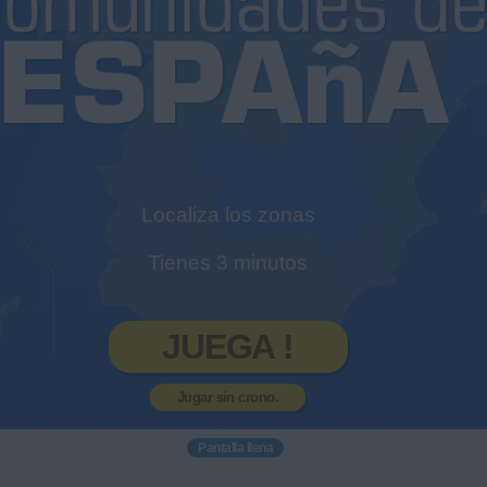
Localiza los zonas
Tienes 3 minutos
JUEGA !
Jugar sin crono.
Pantalla llena