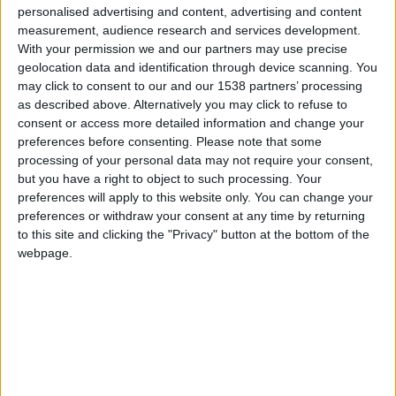
En segundo lugar, agradezco tu
personalised advertising and content, advertising and content
sugerencia respecto de los avisos
measurement, audience research and services development.
publicitarios.
With your permission we and our partners may use precise
Atircópih, me gustaría saber de donde
geolocation data and identification through device scanning. You
eres, o cualquier cosa que desees
may click to consent to our and our 1538 partners’ processing
compartir si no te incomoda.
as described above. Alternatively you may click to refuse to
Por último, aprovecho para saludar a
consent or access more detailed information and change your
todos y cada uno de los jugadores
preferences before consenting.
Please note that some
participantes, a todos los que ya
processing of your personal data may not require your consent,
tenemos ya varios años jugando, y a
but you have a right to object to such processing. Your
todos los que han ingresado
preferences will apply to this website only. You can change your
recientemente.
preferences or withdraw your consent at any time by returning
to this site and clicking the "Privacy" button at the bottom of the
webpage.
hace 2 años
Atircópih
Entre las regiones de Maule, Ñuble y
29,4k
Bío-Bío se han trazado mal los límites,
falta uno.