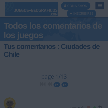
Toggl
CONNEXION
Navig
INSCRIBIRSE
Todos los comentarios de
los juegos
Tus comentarios : Ciudades de
Chile
page 1/13
hace un año