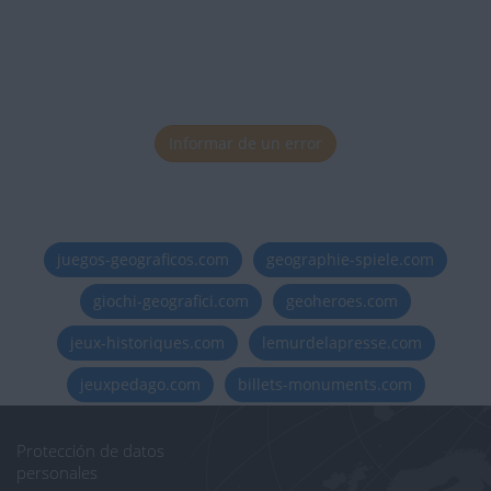
Informar de un error
juegos-geograficos.com
geographie-spiele.com
giochi-geografici.com
geoheroes.com
jeux-historiques.com
lemurdelapresse.com
jeuxpedago.com
billets-monuments.com
Protección de datos
personales