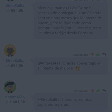
KintoKalifa
Mi nueva marca (112993), no ha
694,0k
conseguido doblegar al gran Pajarete.
Será en unos meses que lo intente de
nuevo, pero lo daré todo como
siempre para lograr el primer puesto.
Saludos a tod@s desde Córdoba.
hace un año
KintoKalifa
@Antares41$: Gracias apañá. Sigo en
694,0k
el intento de mejorar
hace un año
Antares41$
@KintoKalifa : homo suprumus
1 681,5k
sapienns imperator