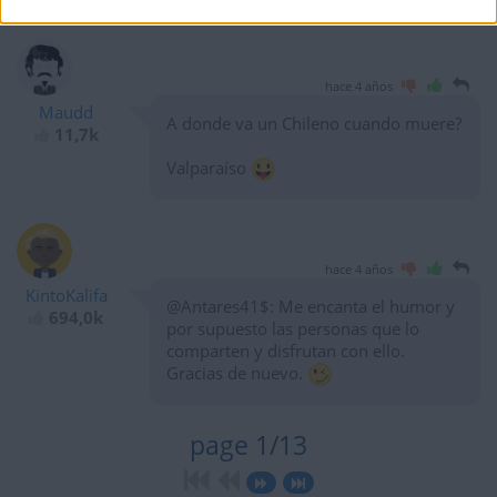
hace 4 años
Maudd
A donde va un Chileno cuando muere?
11,7k
Valparaíso
hace 4 años
KintoKalifa
@Antares41$: Me encanta el humor y
694,0k
por supuesto las personas que lo
comparten y disfrutan con ello.
Gracias de nuevo.
page 1/13