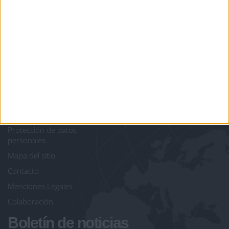
juegos-geograficos.com
geographie-spiele.com
giochi-geografici.com
geoheroes.com
jeux-historiques.com
lemurdelapresse.com
jeuxpedago.com
billets-monuments.com
Protección de datos
personales
Mapa del sitio
Contacto
Menciones Legales
Colaboración
Boletín de noticias