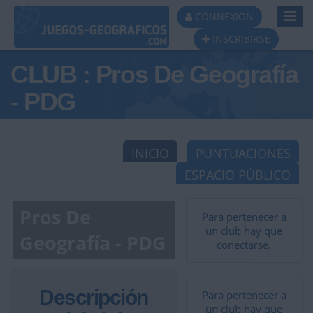
Toggl
CONNEXION
Navig
INSCRIBIRSE
CLUB : Pros De Geografía
- PDG
INICIO
PUNTUACIONES
ESPACIO PÚBLICO
Pros De
Para pertenecer a
un club hay que
Geografía - PDG
conectarse.
Descripción
Para pertenecer a
un club hay que