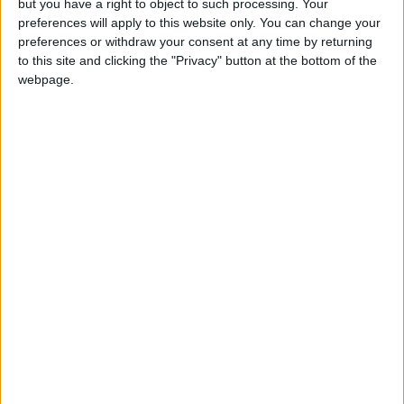
but you have a right to object to such processing. Your
club
sobre los
preferences will apply to this website only. You can change your
16
preferences or withdraw your consent at any time by returning
Lebateauivre19
clubes
to this site and clicking the "Privacy" button at the bottom of the
webpage.
MEDALLERO
17
rojocai
Número max.
M_géo.....1-1-0-1-1
de clubs por
18
oskar1951
Bacatá.....1-0-1-0-0
jugador
califa........1-0-0-1-0
19
Toberal
iris............1-0-0-1-0
Número max.
christian...0-2-1-1-0
de clubs
20
sontag
Marcus....0-1-1-0-0
administrados
jesuma....0-0-1-0-1
21
u12taalj
antonio....0-0-0-0-2
Número max.
22
tonimar
de solicitudes
de adhesión
23
Delamarta
Número
40
Este club tiene
miembros
4
máximo de
24
AdelaidaUrugua
miembros por
club
25
Loredana
1
96
christianrgbg