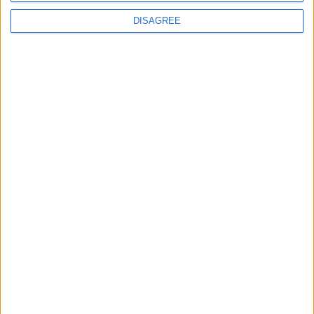
25
8
DISAGREE
Tuba
42,9k
26
6
AdelaidaUruguay
23,5k
27
4
Darko78
26,0k
28
3
RyAalcaide
7,6k
29
0
aLiBab@
3 502
30
0
bernat_sg07
6,4k