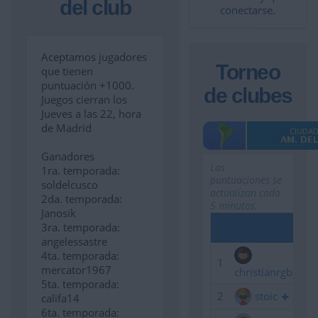
del club
conectarse.
Aceptamos jugadores
Torneo
que tienen
puntuación +1000.
de clubes
Juegos cierran los
Jueves a las 22, hora
de Madrid
Ganadores
Las
1ra. temporada:
puntuaciones se
soldelcusco
actualizan cada
2da. temporada:
5 minutos.
Janosik
3ra. temporada:
angelessastre
4ta. temporada:
1
mercator1967
christianrgbg
5ta. temporada:
2
stoic
califa14
6ta. temporada: