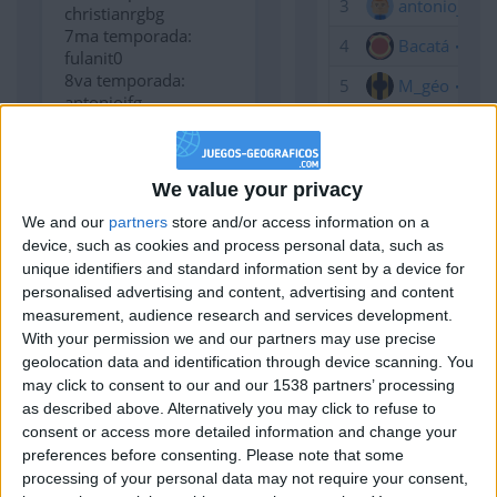
3
antoniojfg
christianrgbg
7ma temporada:
4
Bacatá
fulanit0
8va temporada:
5
M_géo
antoniojfg
9na temporada:
6
iris111
antoniojfg
7
jesuma
10ma temporada:
We value your privacy
antoniojfg
8
califa14
We and our
partners
store and/or access information on a
Tres puntos al último,
9
Plap
device, such as cookies and process personal data, such as
cuatro al penúltimo y
unique identifiers and standard information sent by a device for
así sucesivamente.
10
Marcus11
personalised advertising and content, advertising and content
measurement, audience research and services development.
5° torneo: Ciud. de
11
Aurore
With your permission we and our partners may use precise
América del Sur (del
geolocation data and identification through device scanning. You
12
yannouch
30/7 al 6/8)
may click to consent to our and our 1538 partners’ processing
13
Arzua1º
as described above. Alternatively you may click to refuse to
consent or access more detailed information and change your
14
Herreño
preferences before consenting.
Please note that some
processing of your personal data may not require your consent,
15
chascomat
Noticias del
Explicacion