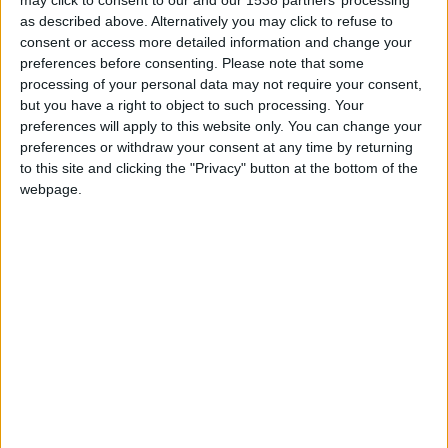
Entrar en las mejores puntuaciones del mes
as described above. Alternatively you may click to refuse to
+2
Terminar una partida
hace 20 días
consent or access more detailed information and change your
+2
Miembro desde: :
17-10-2022
Terminar una partida
preferences before consenting.
Please note that some
hace 20 días
processing of your personal data may not require your consent,
-10
hace 21 días
Comentarios :
15
but you have a right to object to such processing. Your
Ser suprimido de los favoritos de alguien
preferences will apply to this website only. You can change your
+40
hace 22 días
preferences or withdraw your consent at any time by returning
Juegos llevados a cabo :
43
Entrar en las mejores puntuaciones del mes
to this site and clicking the "Privacy" button at the bottom of the
Partidas jugadas :
1803
+2
webpage.
Terminar una partida
hace 22 días
Número de estrellas :
128
+2
Añadir un comentario
hace 22 días
+2
Añadir un comentario
hace 23 días
Media en % de puntuación max. :
100%
+40
hace 25 días
En la lista de las mejores partidas :
4
Entrar en las mejores puntuaciones del mes
+2
Está entre los favoritos de
22
jugadores
Terminar una partida
hace 25 días
+40
hace 25 días
Entrar en las mejores puntuaciones del mes
+2
Terminar una partida
hace 25 días
Puntuaciones