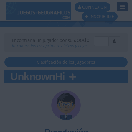
Toggl
CONNEXION
Navig
INSCRIBIRSE
apodo
Encontrar a un jugador por su
Introduce las tres primeras letras y elige
Clasificación de los jugadores
UnknownHi