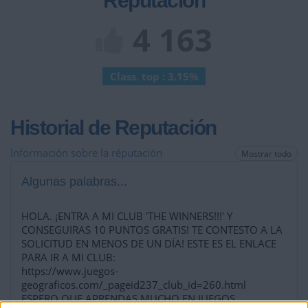
Reputación
4 163
Class. top : 3.15%
Historial de Reputación
Información sobre la réputación
Mostrar todo
Algunas palabras...
HOLA. ¡ENTRA A MI CLUB 'THE WINNERS!!!' Y
CONSEGUIRAS 10 PUNTOS GRATIS! TE CONTESTO A LA
SOLICITUD EN MENOS DE UN DÍA! ESTE ES EL ENLACE
PARA IR A MI CLUB:
https://www.juegos-
geograficos.com/_pageid237_club_id=260.html
ESPERO QUE APRENDAS MUCHO EN JUEGOS