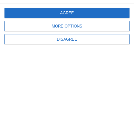
AGREE
Informar de un error
MORE OPTIONS
DISAGREE
juegos-geograficos.com
geographie-spiele.com
giochi-geografici.com
geoheroes.com
jeux-historiques.com
lemurdelapresse.com
jeuxpedago.com
billets-monuments.com
Protección de datos
personales
Mapa del sitio
Contacto