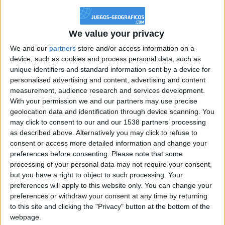
GEOGRÁFICOS Y QUE TENGAS UN BUEN DÍA.
SI ME AÑADES A FAVORITOS Y ESTÁS EN MI CLUB
CONSIGUES 10 PUNTOS MÁS.
We value your privacy
Los jugadores que te siguen en favoritos serán advertidos
We and our
partners
store and/or access information on a
cuando modifiques este texto.
device, such as cookies and process personal data, such as
unique identifiers and standard information sent by a device for
personalised advertising and content, advertising and content
UnknownHi
measurement, audience research and services development.
Clubes de los cuales
es miembro
(1/2)
With your permission we and our partners may use precise
geolocation data and identification through device scanning. You
THE WINNERS!!!
may click to consent to our and our 1538 partners’ processing
as described above. Alternatively you may click to refuse to
consent or access more detailed information and change your
preferences before consenting.
Please note that some
processing of your personal data may not require your consent,
Miembro desde: :
16-01-2024
but you have a right to object to such processing. Your
preferences will apply to this website only. You can change your
Comentarios :
38
preferences or withdraw your consent at any time by returning
to this site and clicking the "Privacy" button at the bottom of the
Juegos llevados a cabo :
27
webpage.