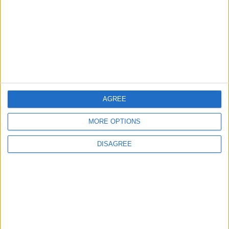
Ciudades de Argentina
75706
35
Argentina
Ciudades de Espana
64738
36
Espana
Ciudades de Bolivia
71953
37
America
Ciudades de Colombia
61392
38
America
AGREE
Ciudades de Mexico
44907
39
America
MORE OPTIONS
Ciudades de Peru
48539
40
America
DISAGREE
Ciudades de Venezuela
40162
41
America
Ciudades de Espana Junior
55328
42
Espana