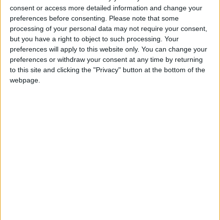
+2
Terminar una partida
hace 26 días
consent or access more detailed information and change your
+2
preferences before consenting.
Please note that some
Comentarios :
1
Terminar una partida
hace 27 días
processing of your personal data may not require your consent,
+20
hace 27 días
but you have a right to object to such processing. Your
Juegos llevados a cabo :
43
Entrar en las mejores puntuaciones de la semana
preferences will apply to this website only. You can change your
Partidas jugadas :
1588
+2
preferences or withdraw your consent at any time by returning
Terminar una partida
hace 27 días
to this site and clicking the "Privacy" button at the bottom of the
+20
Número de estrellas :
101
hace 27 días
webpage.
Entrar en las mejores puntuaciones de la semana
Media en % de puntuación max. :
85.53%
+2
Terminar una partida
hace 27 días
+40
hace un mes
En la lista de las mejores partidas :
5
Entrar en las mejores puntuaciones del mes
Está entre los favoritos de
8
jugadores
+2
Terminar una partida
hace un mes
+20
hace un mes
Entrar en las mejores puntuaciones de la semana
+2
Terminar una partida
hace un mes
Puntuaciones
+10
Ser añadido como favorito
hace un mes
Buscar:
+2
Terminar una partida
hace un mes