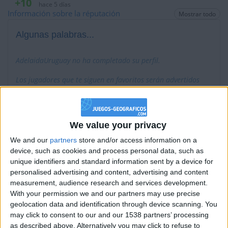
+10
hace 5 días
Información sobre la réputación
Mostrar todo
Entrar en las mejores puntuaciones del día
+2
Terminar una partida
hace 5 días
Algunas palabras...
+10
hace 5 días
Entrar en las mejores puntuaciones del día
AdelaidaUruguay no ha completado su perfil.
+2
Terminar una partida
hace 5 días
Los jugadores que te siguen en favoritos serán advertidos
+2
Terminar una partida
hace 24 días
cuando modifiques este texto.
+2
Terminar una partida
hace 24 días
+10
hace 24 días
We value your privacy
AdelaidaUruguay
Clubes de los cuales
es
Entrar en las mejores puntuaciones del día
miembro (2/2)
We and our
partners
store and/or access information on a
+2
Terminar una partida
hace 24 días
device, such as cookies and process personal data, such as
+2
THE CHALLENGERS
Terminar una partida
hace 26 días
unique identifiers and standard information sent by a device for
personalised advertising and content, advertising and content
+2
Pros De Geografía - PDG
Terminar una partida
hace 26 días
3
measurement, audience research and services development.
+2
Terminar una partida
hace 26 días
With your permission we and our partners may use precise
+20
geolocation data and identification through device scanning. You
hace 26 días
may click to consent to our and our 1538 partners’ processing
Entrar en las mejores puntuaciones de la semana
Miembro desde: :
11-05-2019
as described above. Alternatively you may click to refuse to