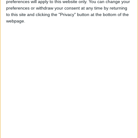
preferences will apply to this website only. You can change your
hace 2 años
preferences or withdraw your consent at any time by returning
juliadechill
@juliadechill : muchas gracias por el
to this site and clicking the "Privacy" button at the bottom of the
1 169
apoyo ahorA ASTA 300 LIKES Y LE
webpage.
CAYAMOS LA BOCA AL NIÑO QUE SE
RIE DE MI
hace 2 años
juliadechill
@juliadechill : holopwdmij ug bugrb u
1 169
rur
uhbruhvbyvbyubnyuvnhuffnvhubhjvnuheb
hace 2 años
juliadechill
ht5ni3niu3tnngut5ini
1 169