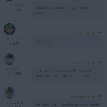
juliadechill
hola unos cuanto mas por favor falta
1 169
poco
hace 2 años
mininico
hoda
637
hace 2 años
oierproo
Que tal van esos records? Yo no muy
1 206
bien, pero con esfuerzo lo lograré
hace 2 años
juliadechill
muchas gracias ya falta poco se puede