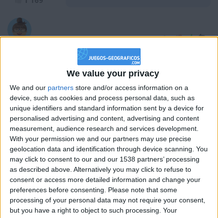
1 169
hace 2 años
juliadechill
muchas gracias por el apoyo perro el
1 169
que se rie de mi tiene ya 321 likes por
favor os pido una ultima ayuda
We value your privacy
ayudadme a superarle
We and our
partners
store and/or access information on a
device, such as cookies and process personal data, such as
unique identifiers and standard information sent by a device for
personalised advertising and content, advertising and content
hace 2 años
measurement, audience research and services development.
juliadechill
With your permission we and our partners may use precise
hola lo acabo de ver que me seguis
1 169
geolocation data and identification through device scanning. You
muchas gracias a todos por el apoyo
may click to consent to our and our 1538 partners’ processing
ya lle estoy cayando la boca pero el va
as described above. Alternatively you may click to refuse to
ganando con 256likes porfavor hacer
consent or access more detailed information and change your
que ganes yo
preferences before consenting.
Please note that some
processing of your personal data may not require your consent,
but you have a right to object to such processing. Your