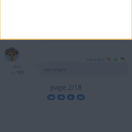
DEDICADO A TODOS LOS
PARTICIPANTES
DEMOSTRANDOLES,QUE SI SE PUEDE
Y LO SABEN,SALUDOS AFECTUOSOS
CON MUCHA FUERZA Y SALUD PARA
TODOS.
hace 4 años
alois
soy un pro
183
page 2/18