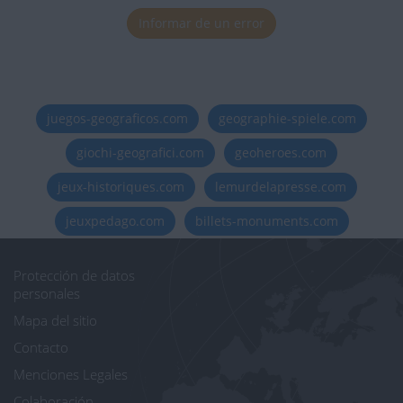
Informar de un error
juegos-geograficos.com
geographie-spiele.com
giochi-geografici.com
geoheroes.com
jeux-historiques.com
lemurdelapresse.com
jeuxpedago.com
billets-monuments.com
Protección de datos
personales
Mapa del sitio
Contacto
Menciones Legales
Colaboración