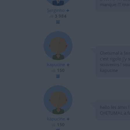
manque !!! mais
Serginho
3 984
Chetumal à fai
c'est rigolo j'
kapucine
souvenirs ! sou
150
kapucine
hello les amis !
CHETUMAL à fai
kapucine
150