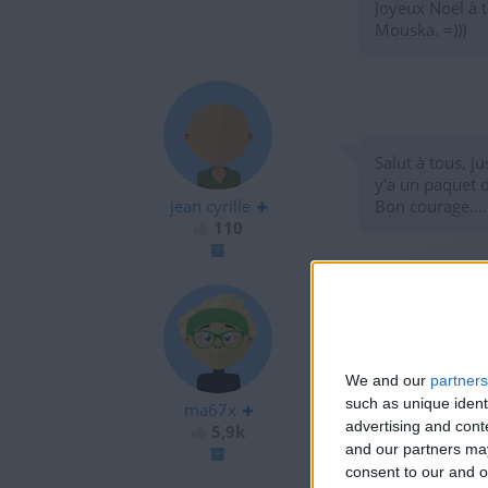
Joyeux Noël à t
Mouska. =)))
Salut à tous, ju
y'a un paquet de
jean cyrille
Bon courage.....
110
5900 sur xico 
We and our
partners
c'est deja un b
such as unique ident
ma67x
advertising and con
5,9k
and our partners may
consent to our and o