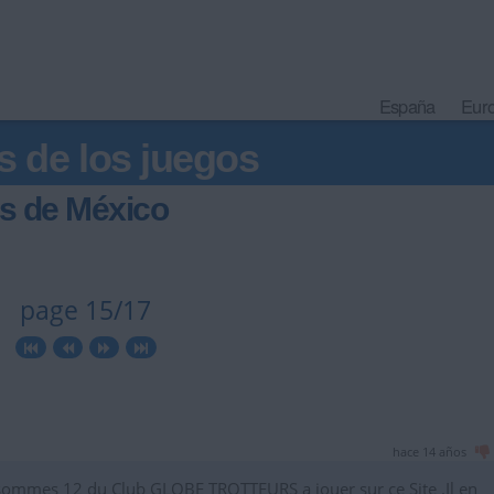
España
Eur
s de los juegos
s de México
page 15/17
hace 14 años
sommes 12 du Club GLOBE TROTTEURS a jouer sur ce Site .Il en