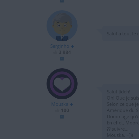
Salut a tout le
Serginho
3 984
Salut Jideh!
Oh! Que je suis
Mouska
Selon ce que je
100
Amérique du Sud
Dommage qu'on 
En effet, Moore
?? suivre...
Mouska. =)))