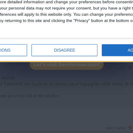
ore detailed information and change your preferences before consenti
our personal data may not require your consent, but you have a right t
hace 14 años
ferences will apply to this website only. You can change your preferen
y returning to this site and clicking the "Privacy" button at the bottom
s du Globe-Trotteur.de Jardin 11
IONS
DISAGREE
A
Let's visit GeoHeroes.com!
hace 14 años
 Marie!
t Cancun!Il me faudrait du temps pour ingurgiter cette carte, et là 
res pour les GB et Mirabelles
hace 14 años