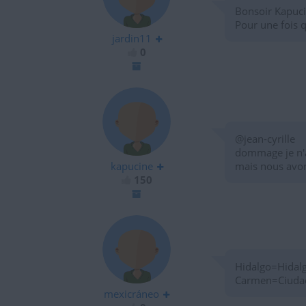
Bonsoir Kapuc
Pour une fois q
jardin11
0
@jean-cyrille
dommage je n'a
kapucine
mais nous avon
150
Hidalgo=Hidalg
Carmen=Ciuda
mexicráneo