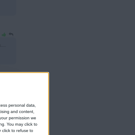
...
cess personal data,
tising and content,
your permission we
ng. You may click to
click to refuse to