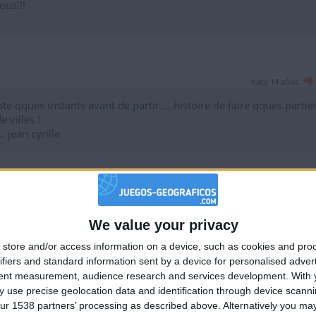
ous!!!
hace 14 años
ste qques instants avant de partir.... histoire de faire qques parties.
 villes !
. jean cyrille
hace 14 años
We value your privacy
🇺🇸 We noticed you’re visiting from
au hasard
store and/or access information on a device, such as cookies and pro
an English-speaking country
on debut!!
ifiers and standard information sent by a device for personalised adver
Join our American version now and be among
tent measurement, audience research and services development.
With 
 use precise geolocation data and identification through device scanni
the firsts to submit your score on our
ur 1538 partners’ processing as described above. Alternatively you may 
leaderboards!