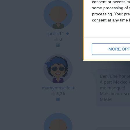
consent or access m
some processing of y
processing. Your pre
consent at any time b
Coucou les ami
jardin11
0
MORE OPT
Ben, une honte
A part Mexico e
mamymoselle
me manque!
5,2k
Mais beaux sco
MMM