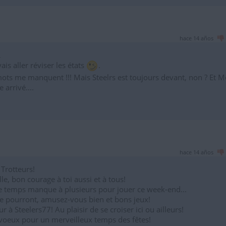
hace 14 años
,
vais aller réviser les états
.
mots me manquent !!! Mais Steelrs est toujours devant, non ? Et 
 arrivé....
hace 14 años
 Trotteurs!
lle, bon courage à toi aussi et à tous!
e temps manque à plusieurs pour jouer ce week-end...
le pourront, amusez-vous bien et bons jeux!
 à Steelers77! Au plaisir de se croiser ici ou ailleurs!
voeux pour un merveilleux temps des fêtes!