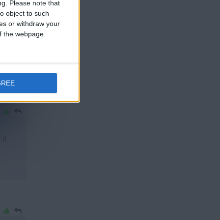
ng.
Please note that
o object to such
ces or withdraw your
 of the webpage.
GREE
il