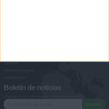
juegos-geograficos.com
geographie-spiele.com
giochi-geografici.com
geoheroes.com
jeux-historiques.com
lemurdelapresse.com
jeuxpedago.com
billets-monuments.com
Protección de datos
personales
Mapa del sitio
Contacto
Menciones Legales
Colaboración
Boletín de noticias
¿Deseas recibir información sobre este sitio Web?
ENVIAR