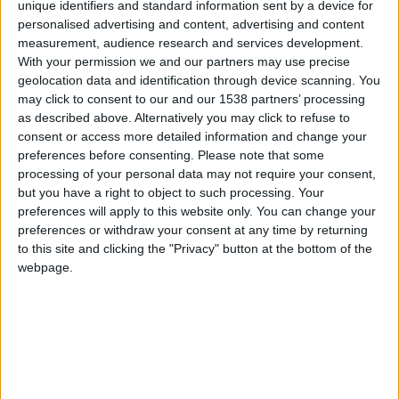
unique identifiers and standard information sent by a device for
1
0
33224
Explicacion
personalised advertising and content, advertising and content
2 314
measurement, audience research and services development.
sobre los
With your permission we and our partners may use precise
2
0
babciav3
geolocation data and identification through device scanning. You
clubes
574
may click to consent to our and our 1538 partners’ processing
as described above. Alternatively you may click to refuse to
Número max.
consent or access more detailed information and change your
3
0
de clubs por
bogusz2
preferences before consenting.
Please note that some
jugador
272
processing of your personal data may not require your consent,
but you have a right to object to such processing. Your
Número max.
preferences will apply to this website only. You can change your
4
0
cambo
de clubs
preferences or withdraw your consent at any time by returning
178
administrados
to this site and clicking the "Privacy" button at the bottom of the
webpage.
Número max.
5
0
Demispectra12
de solicitudes
254
de adhesión
Número
6
0
EdMar
4
máximo de
11,7k
miembros por