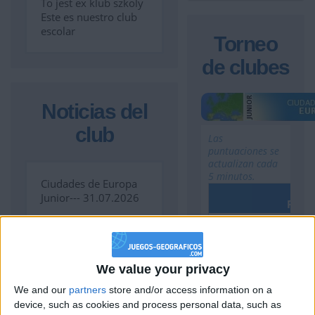
To jest ex klub szkoly
Este es nuestro club
escolar
Torneo
de clubes
Noticias del
club
Las
puntuaciones se
actualizan cada
5 minutos.
Ciudades de Europa
Junior--- 31.07.2026
Punt
1
KoMarGEO
32
We value your privacy
Este club tiene
miembros
We and our
partners
store and/or access information on a
device, such as cookies and process personal data, such as