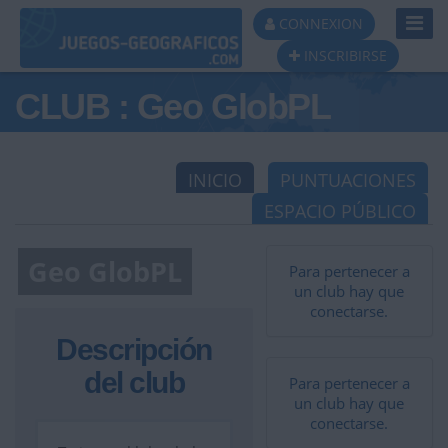
Toggl
CONNEXION
Navig
INSCRIBIRSE
CLUB : Geo GlobPL
INICIO
PUNTUACIONES
ESPACIO PÚBLICO
Geo GlobPL
Para pertenecer a
un club hay que
conectarse.
Descripción
del club
Para pertenecer a
un club hay que
conectarse.