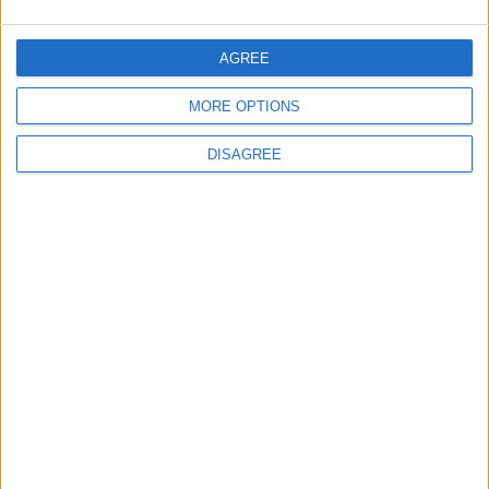
24
0
omar123
354
AGREE
25
0
paulek228
MORE OPTIONS
436
DISAGREE
26
0
PikaOla123
26
27
0
Saturn06
226
28
0
Shrek
82
29
0
slashvikon
898