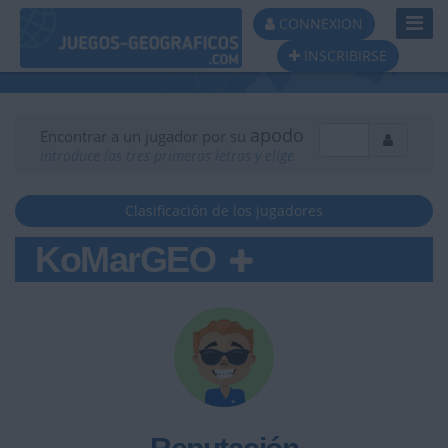
Toggl
CONNEXION
Navig
INSCRIBIRSE
apodo
Encontrar a un jugador por su
Introduce las tres primeras letras y elige
Clasificación de los jugadores
KoMarGEO