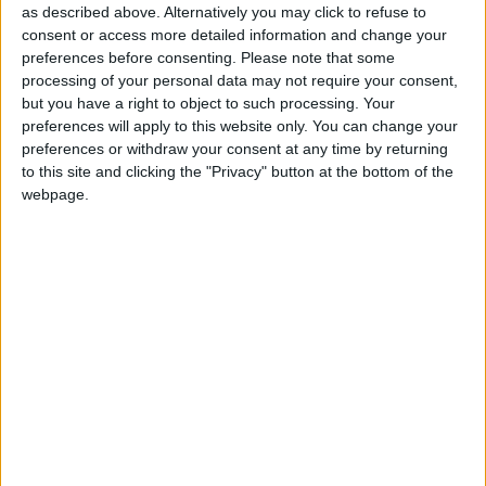
as described above. Alternatively you may click to refuse to
+20
Información sobre la réputación
Mostrar todo
hace un mes
consent or access more detailed information and change your
Entrar en las mejores puntuaciones de la semana
preferences before consenting.
Please note that some
Algunas palabras...
+2
processing of your personal data may not require your consent,
Terminar una partida
hace un mes
but you have a right to object to such processing. Your
+20
hace un mes
preferences will apply to this website only. You can change your
KoMarGEO no ha completado su perfil.
Entrar en las mejores puntuaciones de la semana
preferences or withdraw your consent at any time by returning
+2
Los jugadores que te siguen en favoritos serán advertidos
to this site and clicking the "Privacy" button at the bottom of the
Terminar una partida
hace un mes
cuando modifiques este texto.
webpage.
+10
hace un mes
Entrar en las mejores puntuaciones del día
+2
Terminar una partida
hace un mes
KoMarGEO
Clubes de los cuales
es miembro
+20
(2/2)
hace un mes
Entrar en las mejores puntuaciones de la semana
GeoGlob02PL
+2
Terminar una partida
hace un mes
Geo GlobPL
Miembro desde: :
15-06-2024