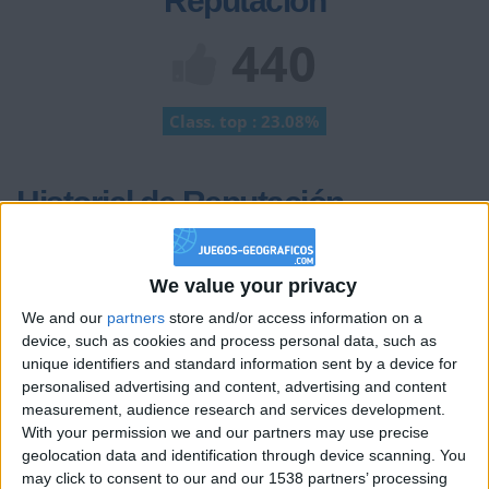
Reputación
440
Class. top : 23.08%
Historial de Reputación
+20
hace un mes
Entrar en las mejores puntuaciones de la semana
We value your privacy
+2
Terminar una partida
hace un mes
We and our
partners
store and/or access information on a
+20
device, such as cookies and process personal data, such as
hace un mes
unique identifiers and standard information sent by a device for
Entrar en las mejores puntuaciones de la semana
personalised advertising and content, advertising and content
+2
Terminar una partida
hace un mes
measurement, audience research and services development.
+20
hace un mes
With your permission we and our partners may use precise
Entrar en las mejores puntuaciones de la semana
geolocation data and identification through device scanning. You
+2
may click to consent to our and our 1538 partners’ processing
Terminar una partida
hace un mes