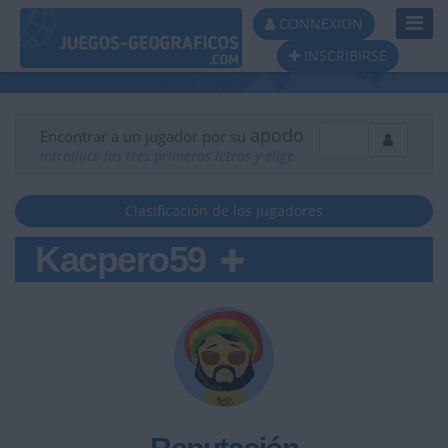
Toggl
CONNEXION
Navig
INSCRIBIRSE
apodo
Encontrar a un jugador por su
Introduce las tres primeras letras y elige
Clasificación de los jugadores
Kacpero59