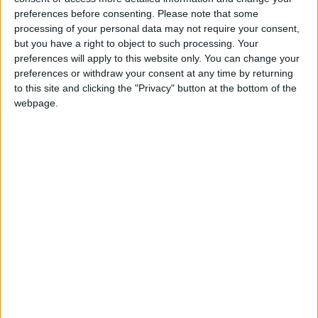
Kacpero59
Clubes de los cuales
es miembro
(1/2)
preferences before consenting.
Please note that some
processing of your personal data may not require your consent,
Geo GlobPL
but you have a right to object to such processing. Your
preferences will apply to this website only. You can change your
preferences or withdraw your consent at any time by returning
to this site and clicking the "Privacy" button at the bottom of the
webpage.
Miembro desde: :
18-12-2017
Comentarios :
0
Juegos llevados a cabo :
5
Partidas jugadas :
31
🇺🇸 We noticed you’re visiting
from an English-speaking
Número de estrellas :
8
country
Media en % de puntuación max. :
67.24%
Join our American version now and be
among the firsts to submit your score
En la lista de las mejores partidas :
0
on our leaderboards!
Está entre los favoritos de
2
jugadores