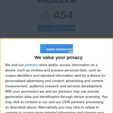
Reputación
454
Class. top : 22.54%
Historial de Reputación
Información sobre la réputación
Mostrar todo
We value your privacy
We and our
partners
store and/or access information on a
Algunas palabras...
device, such as cookies and process personal data, such as
unique identifiers and standard information sent by a device for
Kacpero59 no ha completado su perfil.
personalised advertising and content, advertising and content
measurement, audience research and services development.
Los jugadores que te siguen en favoritos serán advertidos
With your permission we and our partners may use precise
cuando modifiques este texto.
geolocation data and identification through device scanning. You
may click to consent to our and our 1538 partners’ processing
as described above. Alternatively you may click to refuse to
consent or access more detailed information and change your