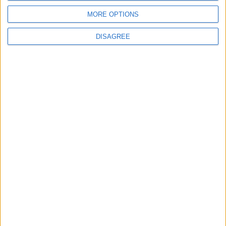
Protección de datos
MORE OPTIONS
personales
Mapa del sitio
DISAGREE
Contacto
Menciones Legales
Colaboración
Boletín de noticias
¿Deseas recibir información sobre este sitio Web?
ENVIAR
- copyright© juegos-geograficos™ 2026 -