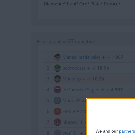
Diamante° Rubí° Oro° Plata° Bronce°
27
Este club tiene
miembros
1
Manesillasdelreloj
1 967
2
pedrocosta
18,9k
3
Maneefp
10,2k
4
ItsDavSeb-25_geo
4 587
5
ManuelSpock
9,7k
6
EMILE-A228
1 684
7
nbapro11
908
We and our
partners
8
wyz18_
7,2k