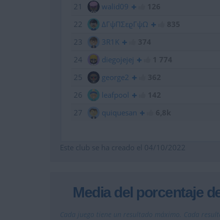
21
walid09
126
22
ΔΓψΠΣεϱΓψΩ
835
23
3R1K
374
24
diegojejej
1 774
25
george2
362
26
leafpool
142
27
quiquesan
6,8k
Este club se ha creado el 04/10/2022
Media del porcentaje d
Cada juego tiene un resultado máximo. Cada result