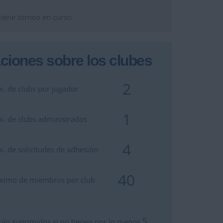
tiene torneo en curso
ciones sobre los clubes
2
 de clubs por jugador
1
 de clubs administrados
4
 de solicitudes de adhesión
40
imo de miembros por club
5
rán suprimidos si no tienen por lo menos