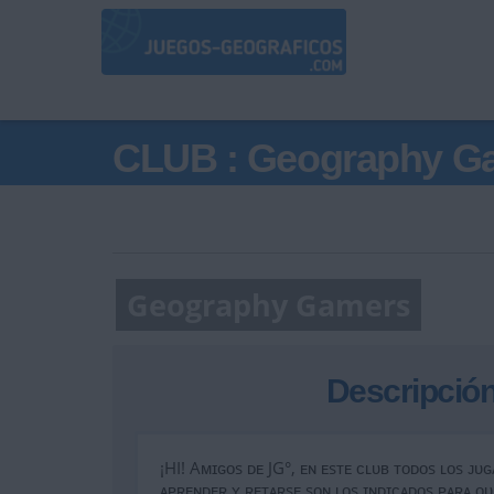
CLUB : Geography G
Geography Gamers
Descripción
¡HI! Aᴍɪɢᴏs ᴅᴇ JG°, ᴇɴ ᴇsᴛᴇ ᴄʟᴜʙ ᴛᴏᴅᴏs ʟᴏs ᴊᴜɢ
ᴀᴘʀᴇɴᴅᴇʀ ʏ ʀᴇᴛᴀʀsᴇ sᴏɴ ʟᴏs ɪɴᴅɪᴄᴀᴅᴏs ᴘᴀʀᴀ ᴏ