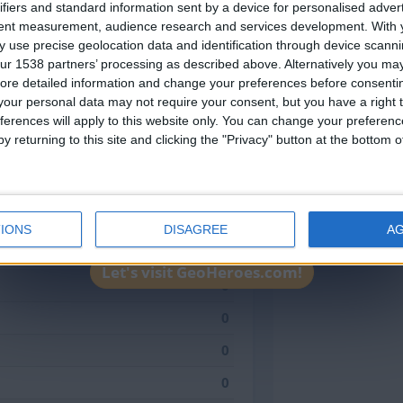
ifiers and standard information sent by a device for personalised adver
Join our American version now and be among
4
tent measurement, audience research and services development.
With 
 use precise geolocation data and identification through device scanni
the firsts to submit your score on our
3
ur 1538 partners’ processing as described above. Alternatively you may 
leaderboards!
ore detailed information and change your preferences before consenti
2
our personal data may not require your consent, but you have a right t
ferences will apply to this website only. You can change your preferen
1
y returning to this site and clicking the "Privacy" button at the bottom
0
0
0
IONS
DISAGREE
A
0
Let's visit GeoHeroes.com!
0
0
0
0