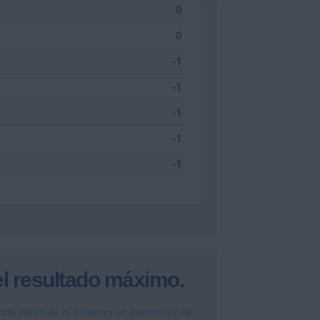
0
0
-1
-1
-1
-1
-1
el resultado máximo.
ado obtenido es entonces un porcentaje de