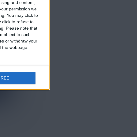
tising and content,
your permission we
ng. You may click to
click to refuse to
ng.
Please note that
o object to such
ces or withdraw your
 of the webpage.
GREE