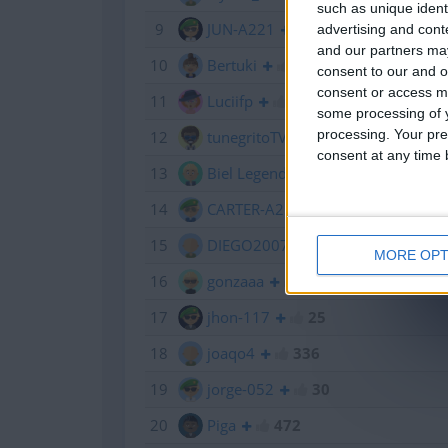
such as unique ident
9
JUN-A221
428
advertising and con
and our partners may
10
Bertuki
1 050
consent to our and o
consent or access m
11
Luciifp
623
some processing of y
processing. Your pre
12
tunegritoTV
822
consent at any time b
13
Biel Legend
1 393
14
CARTER-A259
25
15
DIEGO2007
634
MORE OPT
16
gonzaaa
1 014
17
jhon-117
25
18
joaqo4
336
19
jorge-052
30
20
Piga
472