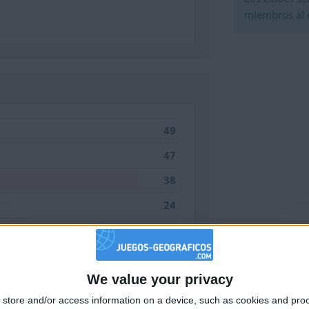
miembros al
49
47
38
24
23
14
We value your privacy
8
🇺🇸 We noticed you’re visiting from
store and/or access information on a device, such as cookies and pro
an English-speaking country
5