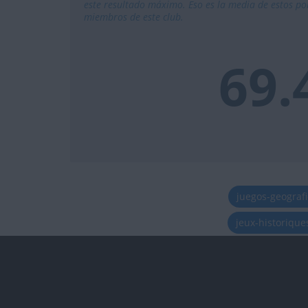
este resultado máximo. Eso es la media de estos por
miembros de este club.
69
juegos-geograf
jeux-historiqu