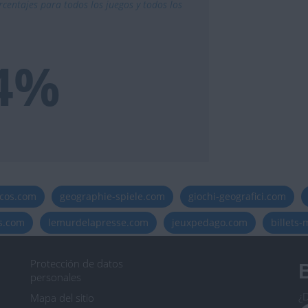
centajes para todos los juegos y todos los
.4%
icos.com
geographie-spiele.com
giochi-geografici.com
es.com
lemurdelapresse.com
jeuxpedago.com
billets
Protección de datos
B
personales
¿D
Mapa del sitio