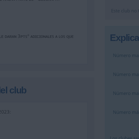
Este club no 
Explica
ᴇ ᴅᴀʀᴀɴ 3ᴘᴛs° ᴀᴅɪᴄɪᴏɴᴀʟᴇs ᴀ ʟᴏs ᴏ̨ᴜᴇ
Número max.
Número max.
el club
Número max.
2023:
Número máx
Los clubes se