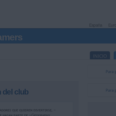
España
Eur
amers
INICIO
Para 
 del club
Para 
ᴀᴅᴏʀᴇs ᴏ̨ᴜᴇ ᴏ̨ᴜɪᴇʀᴇɴ ᴅɪᴠᴇʀᴛɪʀsᴇ, ~
̨ᴜᴇ ʜᴀɢᴀɴ ᴘᴀʀᴛᴇ ᴅᴇ ~Gᴇᴏɢʀᴀᴘʜʏ