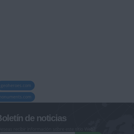
geoheroes.com
-monuments.com
oletín de noticias
eseas recibir información sobre este sitio Web?