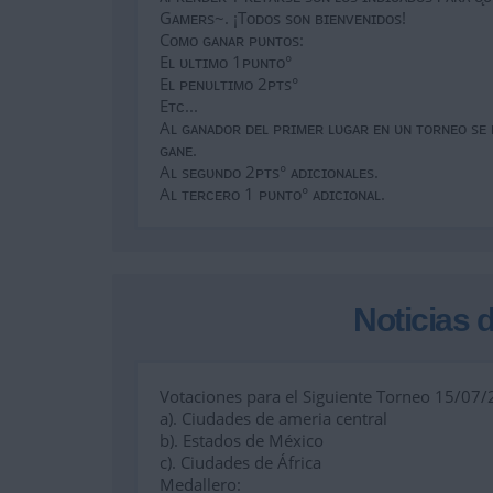
Gᴀᴍᴇʀs~. ¡Tᴏᴅᴏs sᴏɴ ʙɪᴇɴᴠᴇɴɪᴅᴏs!
Cᴏᴍᴏ ɢᴀɴᴀʀ ᴘᴜɴᴛᴏs:
Eʟ ᴜʟᴛɪᴍᴏ 1ᴘᴜɴᴛᴏ°
Eʟ ᴘᴇɴᴜʟᴛɪᴍᴏ 2ᴘᴛs°
Eᴛᴄ...
Aʟ ɢᴀɴᴀᴅᴏʀ ᴅᴇʟ ᴘʀɪᴍᴇʀ ʟᴜɢᴀʀ ᴇɴ ᴜɴ ᴛᴏʀɴᴇᴏ sᴇ ʟ
ɢᴀɴᴇ.
Aʟ sᴇɢᴜɴᴅᴏ 2ᴘᴛs° ᴀᴅɪᴄɪᴏɴᴀʟᴇs.
Aʟ ᴛᴇʀᴄᴇʀᴏ 1 ᴘᴜɴᴛᴏ° ᴀᴅɪᴄɪᴏɴᴀʟ.
Noticias d
Votaciones para el Siguiente Torneo 15/07/
a). Ciudades de ameria central
b). Estados de México
c). Ciudades de África
Medallero: