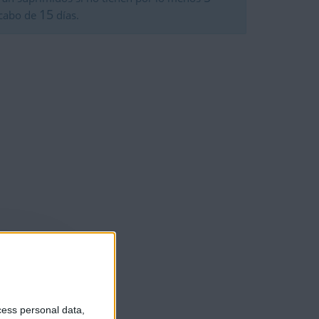
15
 cabo de
días.
cess personal data,