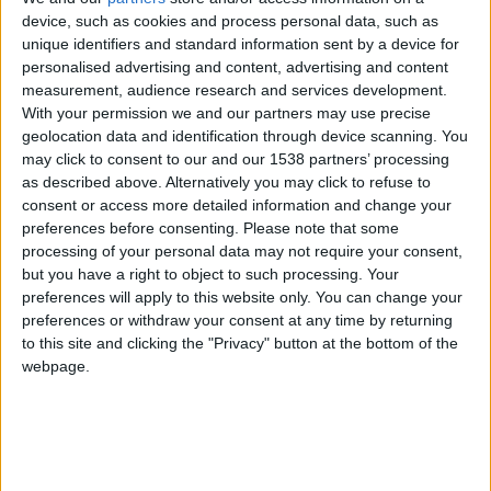
ManuelSpock
Clubes de los cuales
es
device, such as cookies and process personal data, such as
miembro (1/2)
unique identifiers and standard information sent by a device for
Geography Gamers
personalised advertising and content, advertising and content
measurement, audience research and services development.
With your permission we and our partners may use precise
geolocation data and identification through device scanning. You
may click to consent to our and our 1538 partners’ processing
Miembro desde: :
20-11-2022
as described above. Alternatively you may click to refuse to
consent or access more detailed information and change your
Comentarios :
1
preferences before consenting.
Please note that some
processing of your personal data may not require your consent,
Juegos llevados a cabo :
23
but you have a right to object to such processing. Your
Partidas jugadas :
707
preferences will apply to this website only. You can change your
preferences or withdraw your consent at any time by returning
Número de estrellas :
66
to this site and clicking the "Privacy" button at the bottom of the
webpage.
Media en % de puntuación max. :
96.05%
En la lista de las mejores partidas :
0
Está entre los favoritos de
1
jugadores