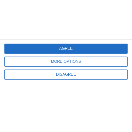
Ciudades de Europa Expert
91532
23
Europa
Informar de un error
AGREE
MORE OPTIONS
DISAGREE
juegos-geograficos.com
geographie-spiele.com
giochi-geografici.com
geoheroes.com
jeux-historiques.com
lemurdelapresse.com
jeuxpedago.com
billets-monuments.com
Protección de datos