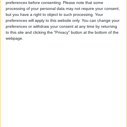
Comentarios :
45
preferences before consenting.
Please note that some
+20
hace 3 días
processing of your personal data may not require your consent,
Entrar en las mejores puntuaciones de la semana
Juegos llevados a cabo :
39
but you have a right to object to such processing. Your
+2
Partidas jugadas :
666
Terminar una partida
preferences will apply to this website only. You can change your
hace 3 días
preferences or withdraw your consent at any time by returning
+2
Terminar una partida
hace 3 días
to this site and clicking the "Privacy" button at the bottom of the
Número de estrellas :
70
+20
hace 3 días
webpage.
Entrar en las mejores puntuaciones de la semana
Media en % de puntuación max. :
72.97%
+20
hace 3 días
Entrar en las mejores puntuaciones de la semana
En la lista de las mejores partidas :
2
+2
Está entre los favoritos de
26
jugadores
Terminar una partida
hace 3 días
+20
hace 3 días
Entrar en las mejores puntuaciones de la semana
+2
Terminar una partida
hace 3 días
Puntuaciones
+20
hace 3 días
Entrar en las mejores puntuaciones de la semana
Buscar:
+2
Terminar una partida
hace 3 días
3
3
5
4