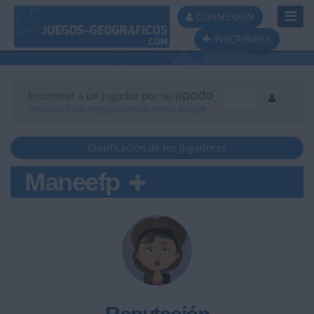
Toggl
CONNEXION
Navig
INSCRIBIRSE
apodo
Encontrar a un jugador por su
Introduce las tres primeras letras y elige
Clasificación de los jugadores
Maneefp