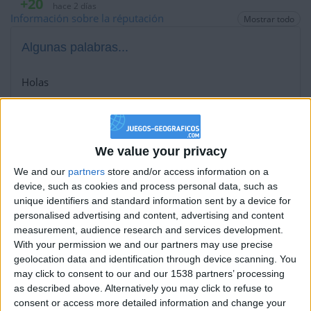
+20
hace 2 días
Información sobre la réputación
Mostrar todo
Entrar en las mejores puntuaciones de la semana
+20
hace 2 días
Algunas palabras...
Entrar en las mejores puntuaciones de la semana
+2
Terminar una partida
hace 2 días
Holas
+20
hace 2 días
Los jugadores que te siguen en favoritos serán advertidos
Entrar en las mejores puntuaciones de la semana
cuando modifiques este texto.
+2
Terminar una partida
hace 2 días
+20
We value your privacy
hace 3 días
Entrar en las mejores puntuaciones de la semana
We and our
partners
store and/or access information on a
Maneefp
Clubes de los cuales
es miembro
+2
device, such as cookies and process personal data, such as
(1/2)
Terminar una partida
hace 3 días
unique identifiers and standard information sent by a device for
+20
hace 3 días
Geography Gamers
personalised advertising and content, advertising and content
Entrar en las mejores puntuaciones de la semana
measurement, audience research and services development.
+2
With your permission we and our partners may use precise
Terminar una partida
hace 3 días
geolocation data and identification through device scanning. You
+20
hace 3 días
may click to consent to our and our 1538 partners’ processing
Miembro desde: :
08-08-2019
Entrar en las mejores puntuaciones de la semana
as described above. Alternatively you may click to refuse to
+2
consent or access more detailed information and change your
Terminar una partida
hace 3 días