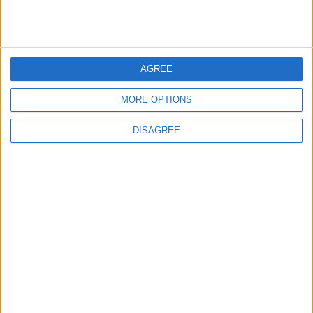
Ciudades de Argentina
43546
36
Argentina
Ciudades de Asia
58296
37
Europa
AGREE
Capitales del Mundo
11978
38
World
MORE OPTIONS
Capitales y banderas de
0
39
Europa
Europa
DISAGREE
Informar de un error
juegos-geograficos.com
geographie-spiele.com
giochi-geografici.com
geoheroes.com