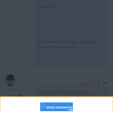
nada mal
por cierto, se me olvida gg ma voy
darle likesitos al papu
hace 3 años
Lockero79
@Lockero79 : Ese también es mi
11,8k
hermano, que no sabe escribir
Toulouse.