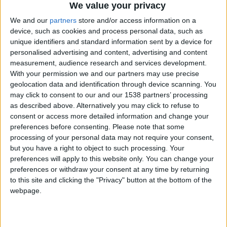
We value your privacy
We and our
partners
store and/or access information on a
hace 3 años
device, such as cookies and process personal data, such as
Lockero79
@Lockero79 : Ese es mi hermano; a mi
unique identifiers and standard information sent by a device for
11,8k
se me da mejor la geografÍa.
personalised advertising and content, advertising and content
measurement, audience research and services development.
With your permission we and our partners may use precise
geolocation data and identification through device scanning. You
may click to consent to our and our 1538 partners’ processing
hace 3 años
as described above. Alternatively you may click to refuse to
Nono1231
@LeBest666 : Si tu comprend pas
1 739
consent or access more detailed information and change your
l'espagnol tu peut faire la traduc sur
preferences before consenting.
Please note that some
google
processing of your personal data may not require your consent,
but you have a right to object to such processing. Your
preferences will apply to this website only. You can change your
preferences or withdraw your consent at any time by returning
hace 3 años
to this site and clicking the "Privacy" button at the bottom of the
christianrgbg
webpage.
@LeBest666: buenas
224,9k