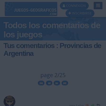
Toggl
CONNEXION
Navig
INSCRIBIRSE
Todos los comentarios de
los juegos
Tus comentarios : Provincias de
Argentina
page 2/25
hace 3 años