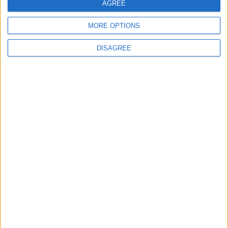
AGREE
Let's visit GeoHeroes.com!
MORE OPTIONS
DISAGREE