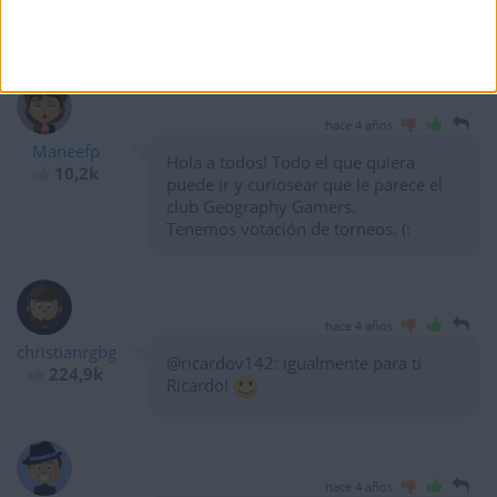
1º del día, 3º de la semana y 6º del
1 839
mes
hace 4 años
Maneefp
Hola a todos! Todo el que quiera
10,2k
puede ir y curiosear que le parece el
club Geography Gamers.
Tenemos votación de torneos. (:
hace 4 años
christianrgbg
@ricardov142: igualmente para ti
224,9k
Ricardo!
hace 4 años