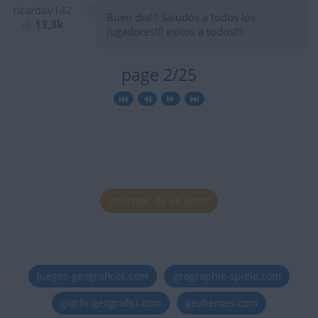
ricardov142
Buen dia!!! Saludos a todos los
13,3k
jugadores!!! exitos a todos!!!
page 2/25
Informar de un error
juegos-geograficos.com
geographie-spiele.com
giochi-geografici.com
geoheroes.com