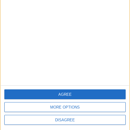
Ciudades de Espana
13260
19
Espana
Ciudades de Africa
32194
20
World
Ciudades de America del
57897
21
America
Sur
Ciudades de Asia
12963
22
Europa
Informar de un error
AGREE
MORE OPTIONS
DISAGREE
juegos-geograficos.com
geographie-spiele.com