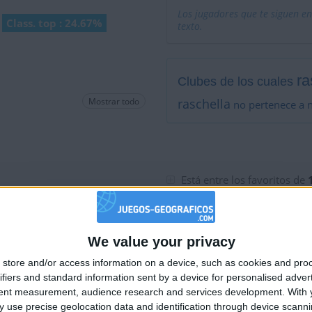
Los jugadores que te siguen en
Class. top : 24.67%
texto.
ra
Clubes de los cuales
Mostrar todo
raschella
no pertenece a 
Está entre los favoritos de
We value your privacy
🇺🇸 We noticed you’re visiting from
store and/or access information on a device, such as cookies and pro
an English-speaking country
ifiers and standard information sent by a device for personalised adver
Join our American version now and be among
tent measurement, audience research and services development.
With 
 use precise geolocation data and identification through device scanni
the firsts to submit your score on our