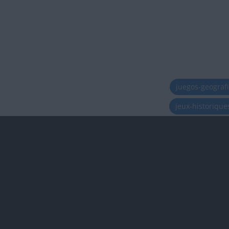
juegos-geograf
jeux-historiqu