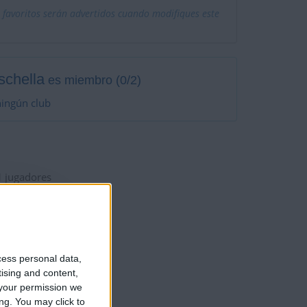
 favoritos serán advertidos cuando modifiques este
schella
es miembro (0/2)
ningún club
1
jugadores
cess personal data,
tising and content,
your permission we
ng. You may click to