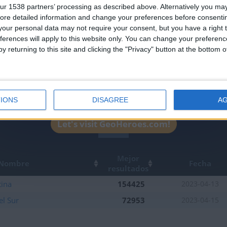
ur 1538 partners’ processing as described above. Alternatively you may 
leaderboards!
ore detailed information and change your preferences before consenti
our personal data may not require your consent, but you have a right t
ferences will apply to this website only. You can change your preferen
y returning to this site and clicking the "Privacy" button at the bottom
IONS
DISAGREE
A
Let's visit GeoHeroes.com!
1
Mejor
Nombre
Fecha
resultados
tina
154425
2023-04-13
el Sur
72953
2023-04-15