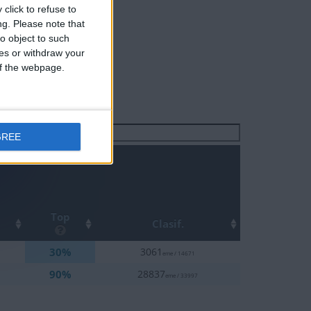
click to refuse to
ng.
Please note that
o object to such
ces or withdraw your
 of the webpage.
Buscar:
GREE
Top
Clasif.
30%
3061
eme / 14671
90%
28837
eme / 33997