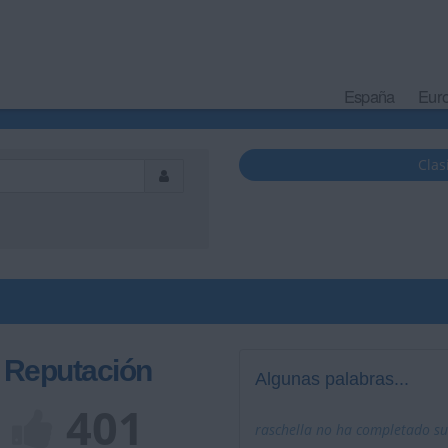
España
Eur
Clas
Reputación
Algunas palabras...
401
raschella no ha completado su 