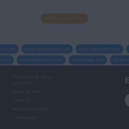
Informar de un error
icos.com
geographie-spiele.com
giochi-geografici.com
es.com
lemurdelapresse.com
jeuxpedago.com
billets
Protección de datos
B
personales
¿D
Mapa del sitio
Contacto
Menciones Legales
Colaboración