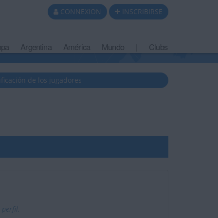
CONNEXION
INSCRIBIRSE
opa
Argentina
América
Mundo
|
Clubs
ificación de los jugadores
perfil.