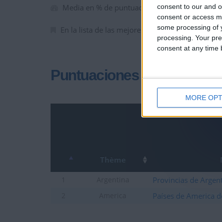
consent to our and o
Media en % de puntuación max. :
81.43%
consent or access m
some processing of y
En la lista de las mejores partidas :
0
processing. Your pre
consent at any time b
Puntuaciones
MORE OPT
Thème
Provincias de Argen
1
Argentina
Países de America d
2
America