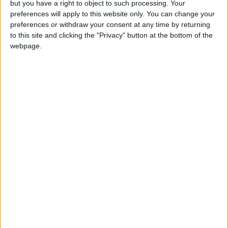
but you have a right to object to such processing. Your
joseenricandelas
185935,NUEVO R/P,PARA
preferences will apply to this website only. You can change your
3 821,0k
MOTIVACION DE LOS PARTICIPANTES
preferences or withdraw your consent at any time by returning
Y AFAN DE SUPERACION ,SALUDOS
to this site and clicking the "Privacy" button at the bottom of the
CORDIALES , EN ESPECIAL A LOS
webpage.
905,QUE ME TIENEN ENTRE SUS
FAVORITOS.FUERZA Y SALUD.
hace 3 años
christianrgbg
@JIMAPRIME: Buenas Jimena, ya no
224,9k
hay más, solo están esos 4 juegos en
oculto.
hace 3 años
JIMAPRIME
@christianrgbg : envía más porfa q me
2 821
quiero meter