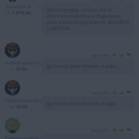
Antares41$
@christianrgbg : Gracias por la
1 679,4k
informacion,lastima la chapuza por
parte d.e los progamadores .SALUDOS
CAMPEON.
hace 3 años
rodillamaster99
gg ma voy darle likesitos al papu
18,9k
hace 3 años
rodillamaster99
gg ma voy darle likesitos al papu
18,9k
hace 3 años
joseenricandelas