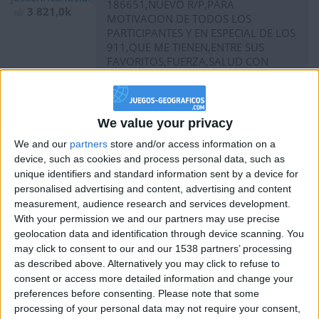
186651,NUEVO R/P,PARA
3 821,0k
MOTIVACION DE TODOS LOS
PARTICIPANTES Y EN ESPECIAL DE LOS
911,QUE ME TIENEN,ENTRE SUS
FAVORITOS,FUERZA,SALUD CON
SALUDOS CORDIALES.
We value your privacy
hace 3 años
We and our
partners
store and/or access information on a
joseenricandelas
device, such as cookies and process personal data, such as
186231, NUEVO R/P,DEDICADO PARA
3 821,0k
unique identifiers and standard information sent by a device for
MOTIVACION Y SUPERACION
PERSONAL DE TODOS LOS
personalised advertising and content, advertising and content
PARTICIPANTES,EN ESPECIAL A
measurement, audience research and services development.
LOS,910,QUE ME TIENEN ENTRE SUS
With your permission we and our partners may use precise
FAVORITOS,FUERZA,SALUD Y
geolocation data and identification through device scanning. You
SALUDOS AFECTUOSOS.
may click to consent to our and our 1538 partners’ processing
as described above. Alternatively you may click to refuse to
consent or access more detailed information and change your
preferences before consenting.
Please note that some
processing of your personal data may not require your consent,
hace 3 años