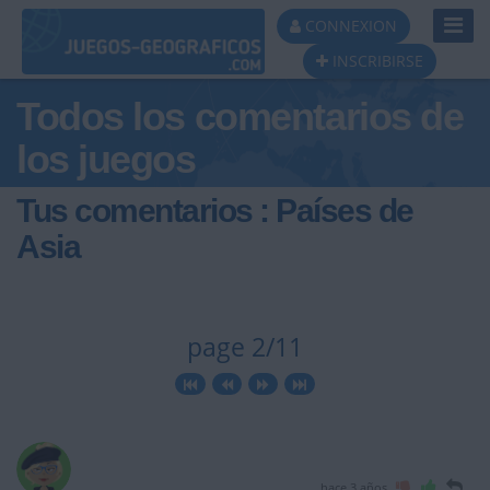
Toggl
CONNEXION
Navig
INSCRIBIRSE
Todos los comentarios de
los juegos
Tus comentarios : Países de
Asia
page 2/11
hace 3 años