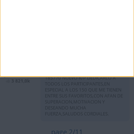
hace 5 años
Mazur2001
Challengers- It is our game until
46,0k
September 7th.
hace 5 años
joseenricandelas
185770 NUEVO R/P DEDICARLO A
3 821,0k
TODOS LOS PARTICIPANTES,EN
ESPECIAL A LOS 150 QUE ME TIENEN
ENTRE SUS FAVORITOS,CON AFAN DE
SUPERACION,MOTIVACION Y
DESEANDO MUCHA
FUERZA,SALUDOS CORDIALES.
page 2/11