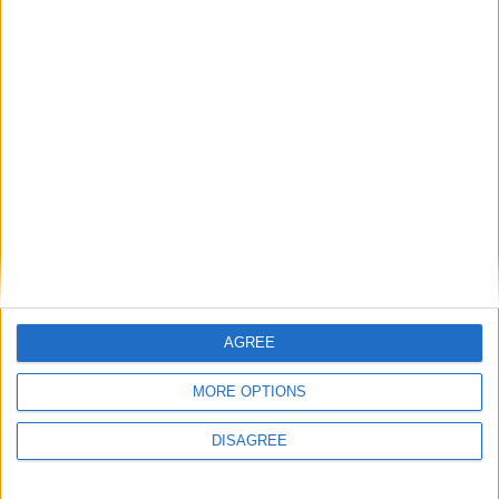
country
Join our American version now and be
among the firsts to submit your score
on our leaderboards!
Los emotes
En sus comentarios, sus mensajes privados,
descripciones y noticias del club, puede insertar
emotes.
:)
:))
:D
:'D
:(
o(
:((
o.O
;)
:b
;b
:h
:x
:'(
:/
AGREE
Let's visit GeoHeroes.com!
MORE OPTIONS
DISAGREE