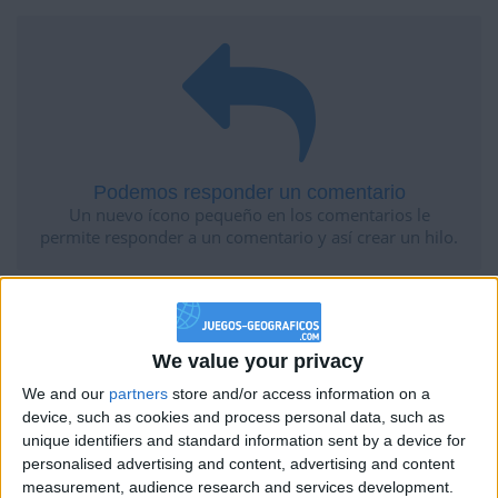
Podemos responder un comentario
Un nuevo ícono pequeño en los comentarios le
permite responder a un comentario y así crear un hilo.
We value your privacy
We and our
partners
store and/or access information on a
device, such as cookies and process personal data, such as
unique identifiers and standard information sent by a device for
personalised advertising and content, advertising and content
Los juegos tienen estrellas de éxito
measurement, audience research and services development.
A simple vista, ahora puede ver qué juego puede