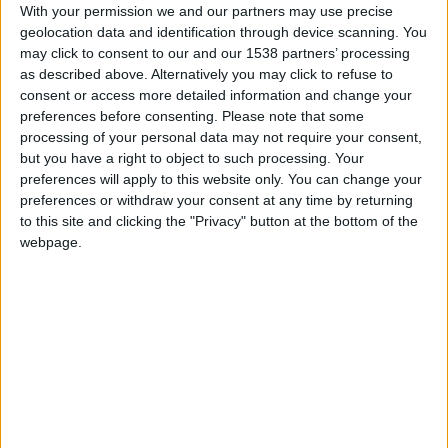
With your permission we and our partners may use precise
progresar. Las estrellas se otorgan en función de su
puntaje y una puntuación máxima. Cuanto más cerca
geolocation data and identification through device scanning. You
esté tu puntuación de este puntaje máximo, más
may click to consent to our and our 1538 partners’ processing
estrellas ganarás (hasta 3).
as described above. Alternatively you may click to refuse to
consent or access more detailed information and change your
preferences before consenting.
Please note that some
processing of your personal data may not require your consent,
but you have a right to object to such processing. Your
preferences will apply to this website only. You can change your
preferences or withdraw your consent at any time by returning
to this site and clicking the "Privacy" button at the bottom of the
webpage.
Puntos de reputación
Cada una de tus acciones en el sitio puede ganarte
puntos de reputación. Estos puntos permiten, de un
vistazo, saber que cierto jugador es un recién llegado o
un veterano.
Más información