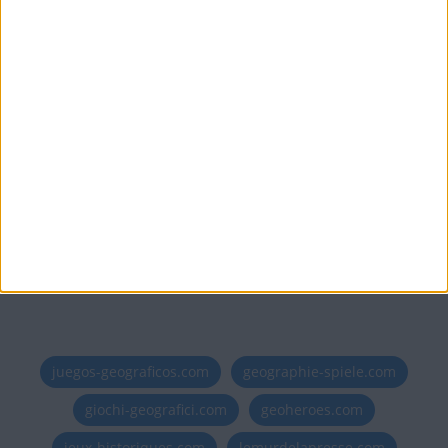
2000
Crear un club
Ajouter un commentaire sans
4000
limitation de délai
Informar de un error
juegos-geograficos.com
geographie-spiele.com
giochi-geografici.com
geoheroes.com
jeux-historiques.com
lemurdelapresse.com