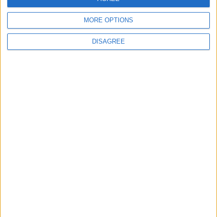
mejores del
250
1x
Let's visit GeoHeroes.com!
campeonato anual de
torneos
MORE OPTIONS
DISAGREE
10
Ser aceptado en un club
2x
Ser administrador de
30
1x
un club
-10
Salir de un club
10x
Irse de administrador
-30
10x
de un club
Convertire en PREMIUM
200
20x
durante un año