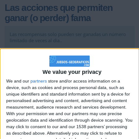
Las acciones que permiten
ganar (o perder) fama
Las recompensas solo pueden ser ganadas un número
limitado de veces al día..
Acción
Puntos
Max.
de
We value your privacy
veces
al día
We and our
partners
store and/or access information on a
device, such as cookies and process personal data, such as
2
unique identifiers and standard information sent by a device for
Añadir un comentario
20x
personalised advertising and content, advertising and content
measurement, audience research and services development.
Que uno de sus
With your permission we and our partners may use precise
5
comentarios sea
20x
geolocation data and identification through device scanning. You
apreciado
may click to consent to our and our 1538 partners’ processing
as described above. Alternatively you may click to refuse to