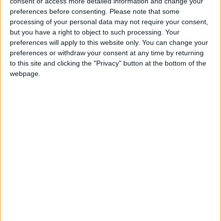
consent or access more detailed information and change your
preferences before consenting.
Please note that some
Ser añadido como
10
processing of your personal data may not require your consent,
10x
favorito
but you have a right to object to such processing. Your
preferences will apply to this website only. You can change your
Ser suprimido de los
-10
preferences or withdraw your consent at any time by returning
10x
favoritos de alguien
to this site and clicking the "Privacy" button at the bottom of the
webpage.
2
Terminar una partida
100x
10
Ganar una estrella
20x
Entrar en las mejores
10
30x
puntuaciones del día
Entrar en las mejores