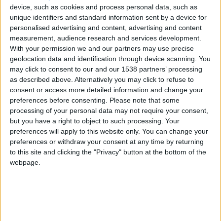
device, such as cookies and process personal data, such as
unique identifiers and standard information sent by a device for
hace 7 años
personalised advertising and content, advertising and content
anonimo.0
measurement, audience research and services development.
henorabuena a todos por ser tan pros
2 567
With your permission we and our partners may use precise
geolocation data and identification through device scanning. You
may click to consent to our and our 1538 partners’ processing
as described above. Alternatively you may click to refuse to
hace 7 años
consent or access more detailed information and change your
danielelmejor8
preferences before consenting.
Please note that some
hola quien soy el mejor y tu ue eres
1 693
processing of your personal data may not require your consent,
retrasao
but you have a right to object to such processing. Your
preferences will apply to this website only. You can change your
preferences or withdraw your consent at any time by returning
to this site and clicking the "Privacy" button at the bottom of the
hace 7 años
webpage.
anonimo.0
dale like si pensais que vosotros sois
2 567
pros