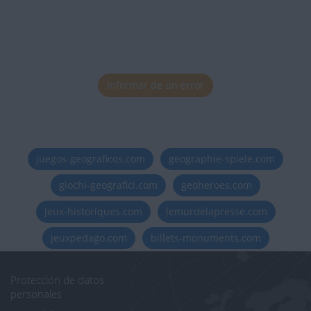
Informar de un error
juegos-geograficos.com
geographie-spiele.com
giochi-geografici.com
geoheroes.com
jeux-historiques.com
lemurdelapresse.com
jeuxpedago.com
billets-monuments.com
Protección de datos
personales