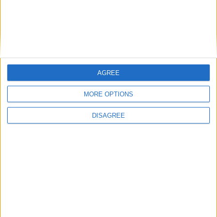
hace 7 años
ARNIII702
like
1 435
AGREE
Let's visit GeoHeroes.com!
hace 7 años
MORE OPTIONS
ARNIII702
Like plis
1 435
DISAGREE
hace 7 años
gonzalosanfrancisco
Like
1 220
hace 7 años