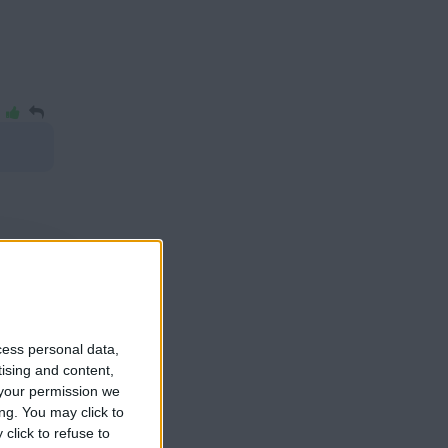
cess personal data,
tising and content,
your permission we
ng. You may click to
click to refuse to