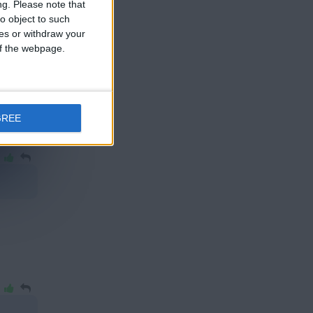
ng.
Please note that
o object to such
ces or withdraw your
 of the webpage.
GREE