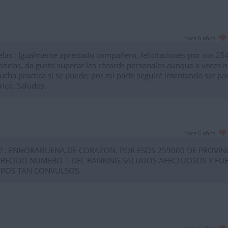
hace 6 años
las : Igualmente apreciado compañero, felicitaciones por sus 25
incias, da gusto superar los récords personales aunque a veces n
cha practica si se puede; por mi parte seguiré intentando ser pa
rico. Saludos.
hace 6 años
? : ENHORABUENA,DE CORAZON, POR ESOS 259000 DE PROVIN
RECIDO NUMERO 1 DEL RANKING,SALUDOS AFECTUOSOS Y FU
MPOS TAN CONVULSOS.