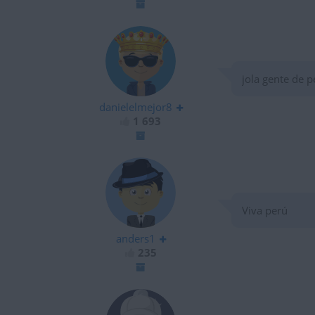
jola gente de p
danielelmejor8
1 693
Viva perú
anders1
235