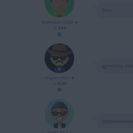
Peru
Mateoab+2020
144
gg ma boy darle
el-gran-alon
6,9k
@danielelmejor