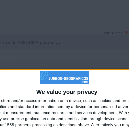
hace 6 años
Perú y de AREQUIPA porque yo si .
hace 6 años
We value your privacy
🇺🇸 We noticed you’re visiting from
e
store and/or access information on a device, such as cookies and pro
an English-speaking country
ifiers and standard information sent by a device for personalised adver
Join our American version now and be among
tent measurement, audience research and services development.
With 
 use precise geolocation data and identification through device scanni
the firsts to submit your score on our
ur 1538 partners’ processing as described above. Alternatively you may 
leaderboards!