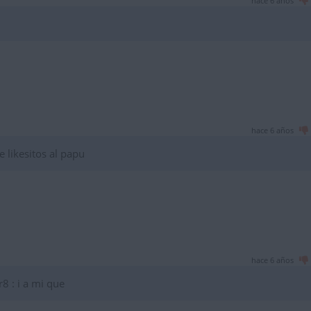
hace 6 años
hace 6 años
 likesitos al papu
hace 6 años
8 : i a mi que