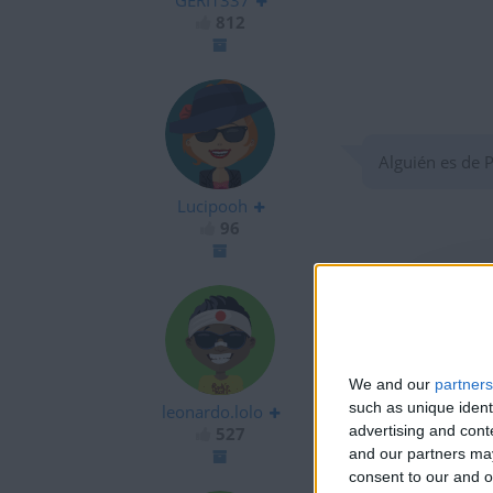
GERI1337
812
Alguién es de 
Lucipooh
96
como se da lik
We and our
partners
such as unique ident
leonardo.lolo
advertising and con
527
and our partners may
consent to our and o