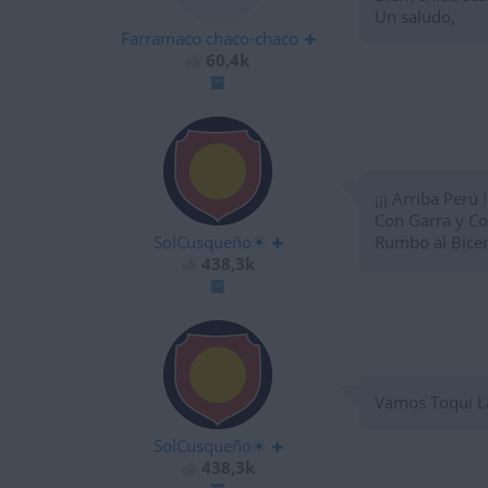
Un saludo,
Farramaco chaco-chaco
60,4k
¡¡¡ Arriba Perú !
Con Garra y C
SolCusqueño☀
Rumbo al Bice
438,3k
Vamos Toqui Lau
SolCusqueño☀
438,3k