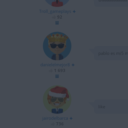
Troll_gameplays
92
pablo es mi5 
danielelmejor8
1 693
like
jairodelbarca
736