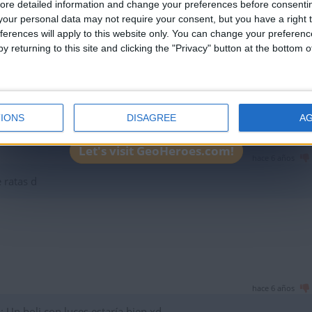
ore detailed information and change your preferences before consenti
our personal data may not require your consent, but you have a right t
hace 6 años
ferences will apply to this website only. You can change your preferen
y returning to this site and clicking the "Privacy" button at the bottom
IONS
DISAGREE
A
Let's visit GeoHeroes.com!
hace 6 años
e ratas d
hace 6 años
 Un boli con luces estaría bien xd