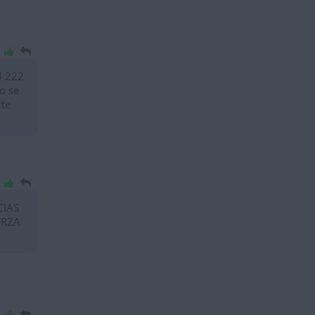
4 222
o se
rte
CIAS
ERZA