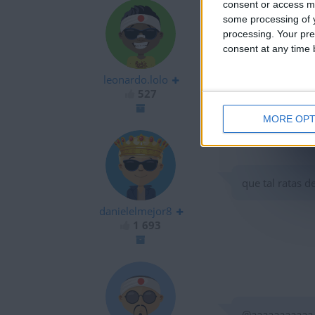
consent or access m
some processing of y
processing. Your pre
consent at any time b
viva peru
leonardo.lolo
527
MORE OPT
que tal ratas d
danielelmejor8
1 693
@aaaaaaaaaaa :