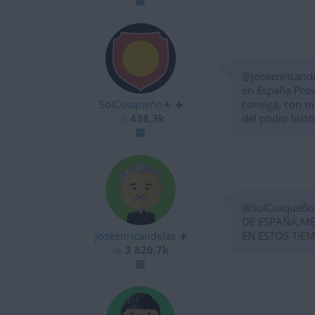
@joseenricande
en España Prov
SolCusqueño☀
consiga, con mu
438,3k
del podio histó
@SolCusqueño
DE ESPAÑA,ME
joseenricandelas
EN ESTOS TIE
3 820,7k