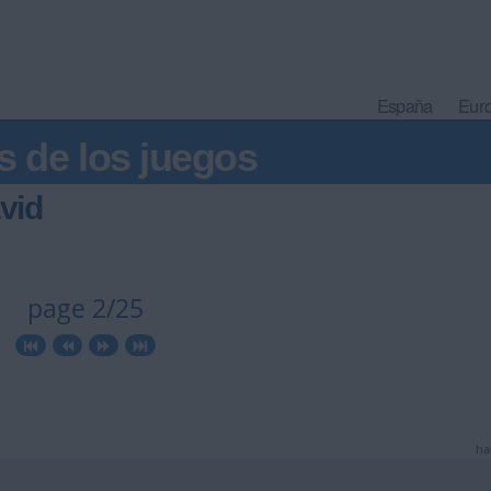
España
Eur
s de los juegos
vid
page 2/25
ha