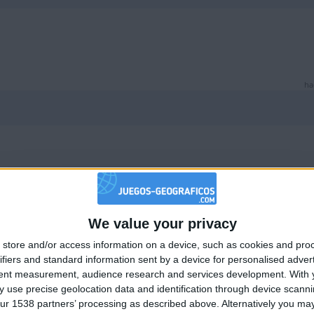
ha
ha
We value your privacy
🇺🇸 We noticed you’re visiting from
store and/or access information on a device, such as cookies and pro
an English-speaking country
ifiers and standard information sent by a device for personalised adver
Join our American version now and be among
tent measurement, audience research and services development.
With 
 use precise geolocation data and identification through device scanni
the firsts to submit your score on our
ur 1538 partners’ processing as described above. Alternatively you may 
leaderboards!