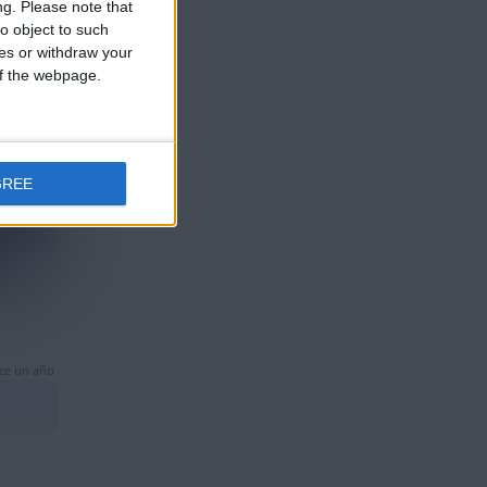
ng.
Please note that
ce un año
o object to such
ces or withdraw your
 of the webpage.
GREE
ce un año
ce un año