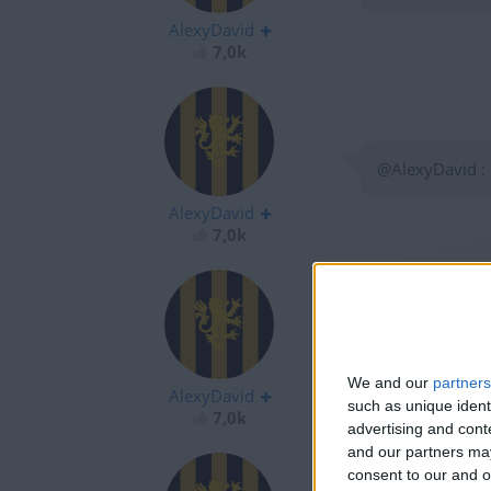
AlexyDavid
7,0k
@AlexyDavid :
AlexyDavid
7,0k
@AlexyDavid :
We and our
partners
AlexyDavid
such as unique ident
7,0k
advertising and con
and our partners may
consent to our and o