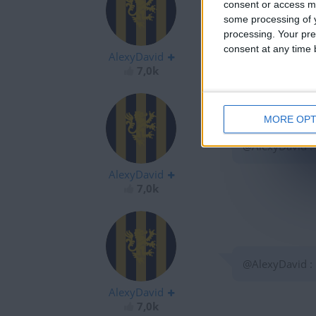
consent or access m
some processing of y
@AlexyDavid :
processing. Your pre
consent at any time b
AlexyDavid
7,0k
MORE OPT
@AlexyDavid :
AlexyDavid
7,0k
@AlexyDavid :
AlexyDavid
7,0k