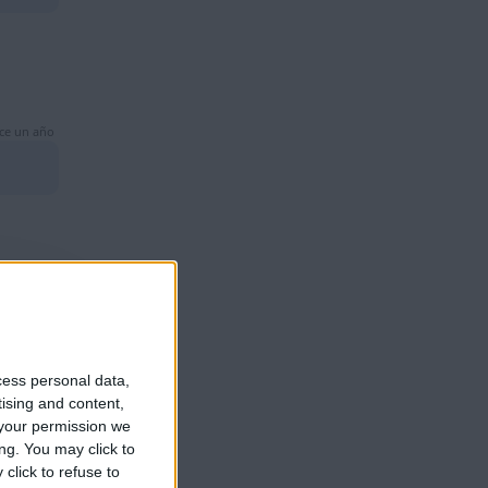
ce un año
ce un año
cess personal data,
tising and content,
your permission we
ng. You may click to
click to refuse to