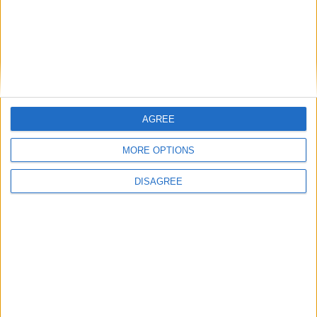
juego. ¿No crees que hay un problema
serio en la escala?
hace 2 años
Atircópih
3 segundos y 33 centésimas por país
29,4k
son suficientes para obtener la tercera
AGREE
estrella.
Let's visit GeoHeroes.com!
MORE OPTIONS
DISAGREE
hace 2 años
Atircópih
4 segundos y 25 centésimas por país
29,4k
son suficientes para obtener la
segunda estrella.
hace 2 años