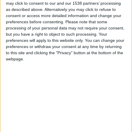
hace 2 años
may click to consent to our and our 1538 partners’ processing
Atircópih
as described above. Alternatively you may click to refuse to
¡El promedio es de menos de 12 km y
29,4k
consent or access more detailed information and change your
aún no hay segunda estrella!
preferences before consenting.
Please note that some
processing of your personal data may not require your consent,
but you have a right to object to such processing. Your
preferences will apply to this website only. You can change your
hace 2 años
preferences or withdraw your consent at any time by returning
Atircópih
to this site and clicking the "Privacy" button at the bottom of the
¡Conseguir una sola estrella por haber
29,4k
webpage.
recorrido 19,3 km de media en una
partida sin cronómetro no es muy
caro!
hace 2 años
Atircópih
@th7 : Junto con la Ciudad Autónoma
29,4k
de Buenos Aires hay 24 provincias.
¡Pedir solo 22 pone un poco de
incertidumbre en el juego y no es