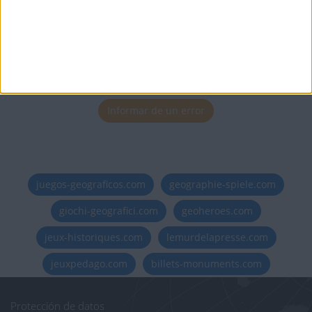
Informar de un error
juegos-geograficos.com
geographie-spiele.com
giochi-geografici.com
geoheroes.com
jeux-historiques.com
lemurdelapresse.com
jeuxpedago.com
billets-monuments.com
Protección de datos