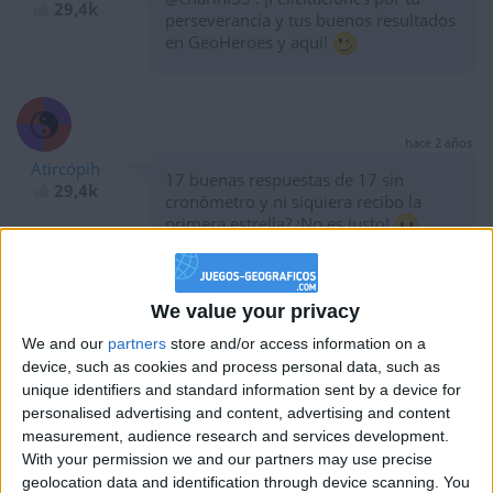
29,4k
perseverancia y tus buenos resultados
en GeoHeroes y aquí!
hace 2 años
Atircópih
17 buenas respuestas de 17 sin
29,4k
cronómetro y ni siquiera recibo la
primera estrella? ¡No es justo!
We value your privacy
hace 2 años
We and our
partners
store and/or access information on a
Atircópih
¿Por qué son las ciudades de Chile las
device, such as cookies and process personal data, such as
29,4k
que me impiden avanzar en este
unique identifiers and standard information sent by a device for
mapa?
personalised advertising and content, advertising and content
measurement, audience research and services development.
With your permission we and our partners may use precise
geolocation data and identification through device scanning. You