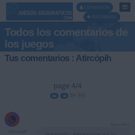
Toggl
CONNEXION
Navig
INSCRIBIRSE
Todos los comentarios de
los juegos
Tus comentarios : Atircópih
page 4/4
hace 2 años
Atircópih
@charini55 : ¡Felicitaciones por tu